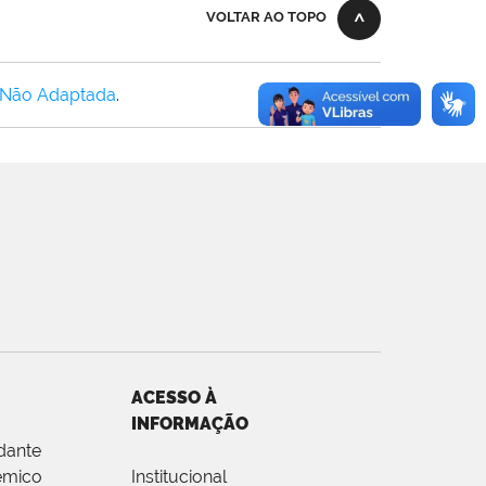
VOLTAR AO TOPO
 Não Adaptada
.
ACESSO À
INFORMAÇÃO
dante
êmico
Institucional