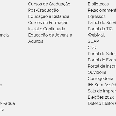
Cursos de Graduação
Bibliotecas
Pós-Graduação
Relacionamen
Educação a Distância
Egressos
Cursos de Formação
Painel do Serv
Inicial e Continuada
Portal da TIC
ência
Educação de Jovens e
WebMail
Adultos
SUAP
CDD
Portal de Sele
Portal de Even
Portal de Insc
Ouvidoria
Corregedoria
ão
IFF Sem Asséd
Sala de Impren
Eleições 2023
de Pádua
Defeso Eleitor
rra