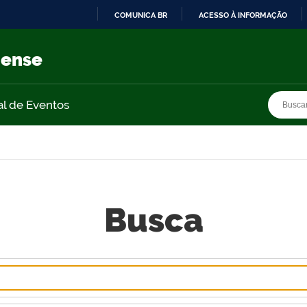
COMUNICA BR
ACESSO À INFORMAÇÃO
IR
PARA
nense
O
CONTEÚDO
Busca
Busca
al de Eventos
Busca