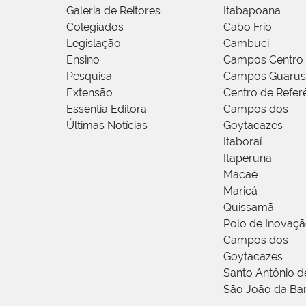
Galeria de Reitores
Itabapoana
Colegiados
Cabo Frio
Legislação
Cambuci
Ensino
Campos Centro
Pesquisa
Campos Guarus
Extensão
Centro de Refer
Essentia Editora
Campos dos
Últimas Notícias
Goytacazes
Itaboraí
Itaperuna
Macaé
Maricá
Quissamã
Polo de Inovaç
Campos dos
Goytacazes
Santo Antônio 
São João da Ba