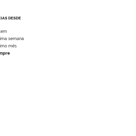
CIAS DESDE
tem
tima semana
timo mês
mpre