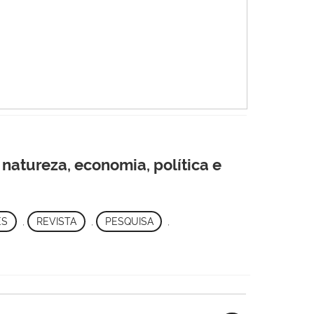
natureza, economia, política e
ES
,
REVISTA
,
PESQUISA
,