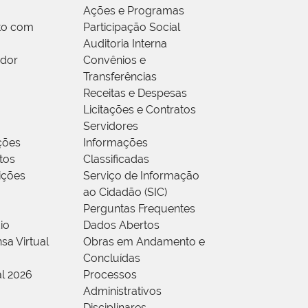
Ações e Programas
to com
Participação Social
Auditoria Interna
idor
Convênios e
Transferências
Receitas e Despesas
Licitações e Contratos
Servidores
ções
Informações
tos
Classificadas
rições
Serviço de Informação
ao Cidadão (SIC)
Perguntas Frequentes
io
Dados Abertos
sa Virtual
Obras em Andamento e
Concluídas
al 2026
Processos
Administrativos
Disciplinares