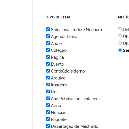
TIPO DE ITEM
NOTÍ
Selecionar Todos/Nenhum
On
Agenda Diária
Úl
Áudio
Úl
Coleção
Se
Página
Evento
Conteúdo externo
Arquivo
Imagem
Link
Ano Publicacao Licitacoes
Aviso
Notícias
Enquete
Dissertação de Mestrado