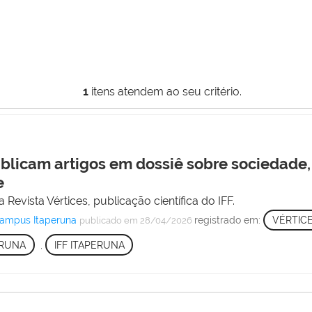
1
itens atendem ao seu critério.
blicam artigos em dossiê sobre sociedade, 
e
 Revista Vértices, publicação científica do IFF.
Campus Itaperuna
registrado em:
VÉRTIC
publicado
em 28/04/2026
ERUNA
,
IFF ITAPERUNA