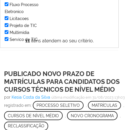
Fluxo Processo
Eletronico
Licitacoes
Projeto de TIC
Multimídia
Servico de TIC
11
itens atendem ao seu critério.
PUBLICADO NOVO PRAZO DE
MATRÍCULAS PARA CANDIDATOS DOS
CURSOS TÉCNICOS DE NÍVEL MÉDIO
por
Kesia Costa da Silva
última modificação
em 31/08/2023 13h03
registrado em:
PROCESSO SELETIVO
,
MATRÍCULAS
,
CURSOS DE NÍVEL MÉDIO
,
NOVO CRONOGRAMA
,
RECLASSIFICAÇÃO