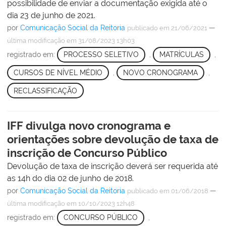
possibilidade de enviar a documentação exigida até o
dia 23 de junho de 2021.
por
Comunicação Social da Reitoria
—
publicado
em 21/06/2021
última modificação
em 31/08/2023 13h03
registrado em:
PROCESSO SELETIVO
,
MATRÍCULAS
,
CURSOS DE NÍVEL MÉDIO
,
NOVO CRONOGRAMA
,
RECLASSIFICAÇÃO
IFF divulga novo cronograma e
orientações sobre devolução de taxa de
inscrição de Concurso Público
Devolução de taxa de inscrição deverá ser requerida até
as 14h do dia 02 de junho de 2018.
por
Comunicação Social da Reitoria
—
publicado
em 01/06/2018
última modificação
em 10/10/2023 12h48
registrado em:
CONCURSO PÚBLICO
,