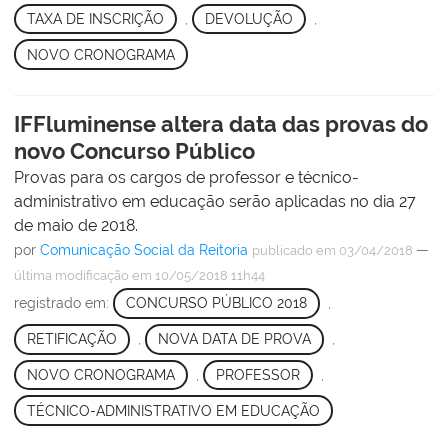
TAXA DE INSCRIÇÃO
,
DEVOLUÇÃO
,
NOVO CRONOGRAMA
IFFluminense altera data das provas do
novo Concurso Público
Provas para os cargos de professor e técnico-
administrativo em educação serão aplicadas no dia 27
de maio de 2018.
por
Comunicação Social da Reitoria
—
publicado
em 03/04/2018
última modificação
em 10/05/2018 11h44
registrado em:
CONCURSO PÚBLICO 2018
,
RETIFICAÇÃO
,
NOVA DATA DE PROVA
,
NOVO CRONOGRAMA
,
PROFESSOR
,
TÉCNICO-ADMINISTRATIVO EM EDUCAÇÃO