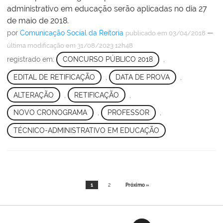
administrativo em educação serão aplicadas no dia 27
de maio de 2018.
por
Comunicação Social da Reitoria
—
publicado
em 03/04/2018
última modificação
em 31/08/2023 12h48
registrado em:
CONCURSO PÚBLICO 2018
,
EDITAL DE RETIFICAÇÃO
,
DATA DE PROVA
,
ALTERAÇÃO
,
RETIFICAÇÃO
,
NOVO CRONOGRAMA
,
PROFESSOR
,
TÉCNICO-ADMINISTRATIVO EM EDUCAÇÃO
1
2
Próximo »