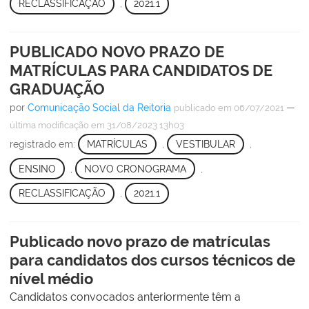
RECLASSIFICAÇÃO
,
2021.1
PUBLICADO NOVO PRAZO DE
MATRÍCULAS PARA CANDIDATOS DE
GRADUAÇÃO
por
Comunicação Social da Reitoria
—
publicado
em 06/07/2021
última modificação
em 31/08/2023 13h03
registrado em:
MATRÍCULAS
,
VESTIBULAR
,
ENSINO
,
NOVO CRONOGRAMA
,
RECLASSIFICAÇÃO
,
2021.1
Publicado novo prazo de matrículas
para candidatos dos cursos técnicos de
nível médio
Candidatos convocados anteriormente têm a