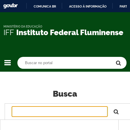
COMUNICA BR
ACESSO À INFORMAÇÃO
PARTI
IR
PARA
O
MINISTÉRIO DA EDUCAÇÃO
IFF
Instituto Federal Fluminense
CONTEÚDO
Buscar no portal
Buscar no portal
Busca