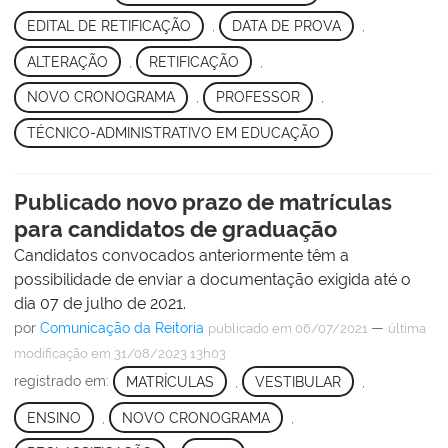
EDITAL DE RETIFICAÇÃO
,
DATA DE PROVA
,
ALTERAÇÃO
,
RETIFICAÇÃO
,
NOVO CRONOGRAMA
,
PROFESSOR
,
TÉCNICO-ADMINISTRATIVO EM EDUCAÇÃO
Publicado novo prazo de matrículas
para candidatos de graduação
Candidatos convocados anteriormente têm a
possibilidade de enviar a documentação exigida até o
dia 07 de julho de 2021.
por
Comunicação da Reitoria
—
publicado
em 06/07/2021
última
modificação
em 31/08/2023 13h03
registrado em:
MATRÍCULAS
,
VESTIBULAR
,
ENSINO
,
NOVO CRONOGRAMA
,