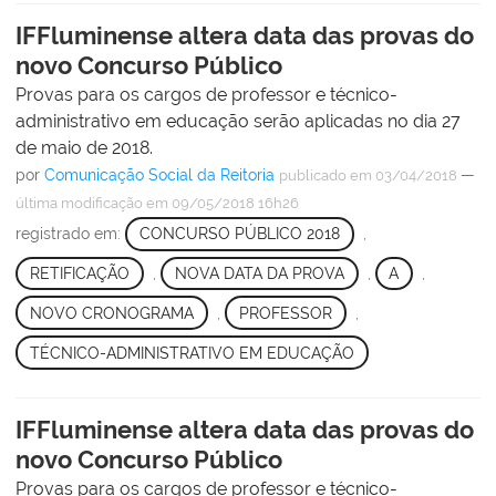
IFFluminense altera data das provas do
novo Concurso Público
Provas para os cargos de professor e técnico-
administrativo em educação serão aplicadas no dia 27
de maio de 2018.
por
Comunicação Social da Reitoria
—
publicado
em 03/04/2018
última modificação
em 09/05/2018 16h26
registrado em:
CONCURSO PÚBLICO 2018
,
RETIFICAÇÃO
,
NOVA DATA DA PROVA
,
A
,
NOVO CRONOGRAMA
,
PROFESSOR
,
TÉCNICO-ADMINISTRATIVO EM EDUCAÇÃO
IFFluminense altera data das provas do
novo Concurso Público
Provas para os cargos de professor e técnico-