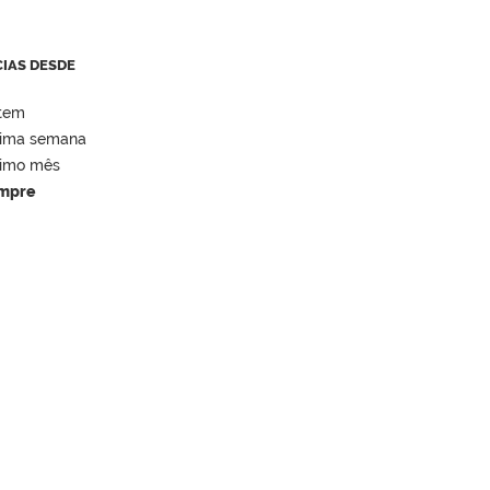
CIAS DESDE
tem
tima semana
timo mês
mpre