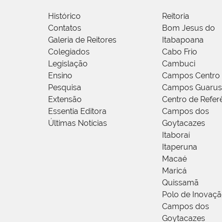
Histórico
Reitoria
Contatos
Bom Jesus do
Galeria de Reitores
Itabapoana
Colegiados
Cabo Frio
Legislação
Cambuci
Ensino
Campos Centro
Pesquisa
Campos Guarus
Extensão
Centro de Refer
Essentia Editora
Campos dos
Últimas Notícias
Goytacazes
Itaboraí
Itaperuna
Macaé
Maricá
Quissamã
Polo de Inovaç
Campos dos
Goytacazes