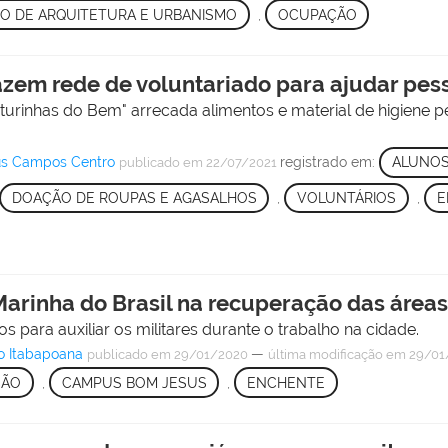
O DE ARQUITETURA E URBANISMO
,
OCUPAÇÃO
azem rede de voluntariado para ajudar pes
turinhas do Bem" arrecada alimentos e material de higiene 
pus Campos Centro
registrado em:
ALUNO
publicado
em 22/07/2021
DOAÇÃO DE ROUPAS E AGASALHOS
,
VOLUNTÁRIOS
,
E
Marinha do Brasil na recuperação das área
os para auxiliar os militares durante o trabalho na cidade.
o Itabapoana
—
publicado
em 29/01/2020
última modificação
em 29/01
ÇÃO
,
CAMPUS BOM JESUS
,
ENCHENTE