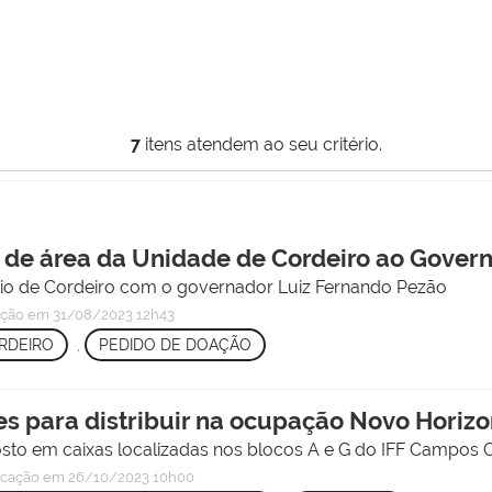
7
itens atendem ao seu critério.
 de área da Unidade de Cordeiro ao Gover
pio de Cordeiro com o governador Luiz Fernando Pezão
ação
em 31/08/2023 12h43
RDEIRO
,
PEDIDO DE DOAÇÃO
 para distribuir na ocupação Novo Horizo
to em caixas localizadas nos blocos A e G do IFF Campos C
icação
em 26/10/2023 10h00