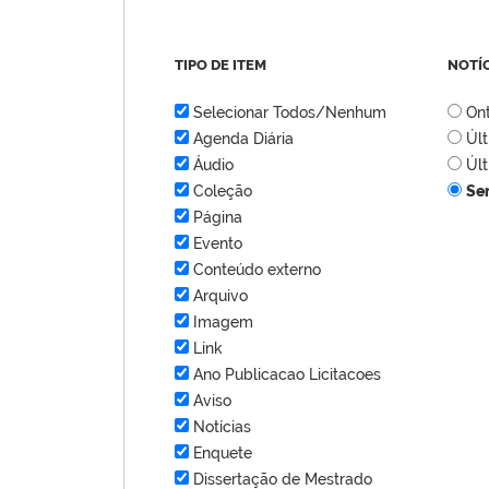
TIPO DE ITEM
NOTÍ
Selecionar Todos/Nenhum
On
Agenda Diária
Úl
Áudio
Úl
Coleção
Se
Página
Evento
Conteúdo externo
Arquivo
Imagem
Link
Ano Publicacao Licitacoes
Aviso
Notícias
Enquete
Dissertação de Mestrado