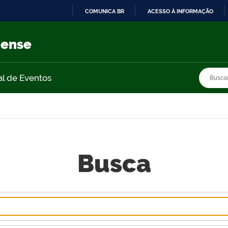
COMUNICA BR
ACESSO À INFORMAÇÃO
IR
PARA
nense
O
CONTEÚDO
Busca
Busca
al de Eventos
Busca