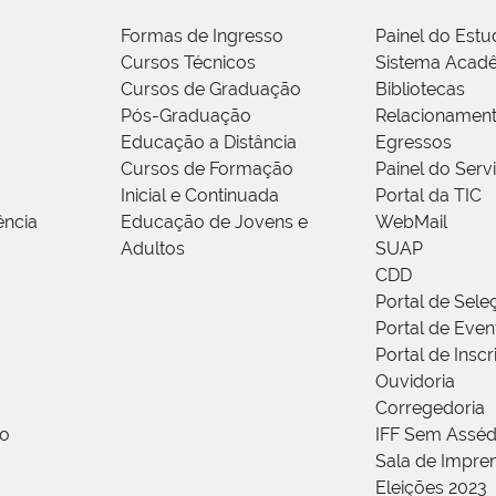
Formas de Ingresso
Painel do Estu
Cursos Técnicos
Sistema Acad
Cursos de Graduação
Bibliotecas
Pós-Graduação
Relacionamen
Educação a Distância
Egressos
Cursos de Formação
Painel do Serv
Inicial e Continuada
Portal da TIC
ência
Educação de Jovens e
WebMail
Adultos
SUAP
CDD
Portal de Sele
Portal de Even
Portal de Insc
Ouvidoria
Corregedoria
ão
IFF Sem Asséd
Sala de Impren
Eleições 2023