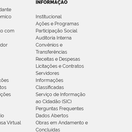
INFORMAÇÃO
dante
êmico
Institucional
Ações e Programas
to com
Participação Social
Auditoria Interna
idor
Convênios e
Transferências
Receitas e Despesas
Licitações e Contratos
Servidores
ções
Informações
tos
Classificadas
rições
Serviço de Informação
ao Cidadão (SIC)
Perguntas Frequentes
io
Dados Abertos
sa Virtual
Obras em Andamento e
Concluídas