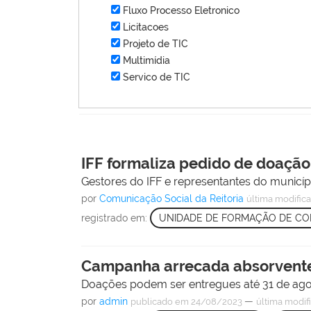
Fluxo Processo Eletronico
Licitacoes
Projeto de TIC
Multimídia
Servico de TIC
IFF formaliza pedido de doação
Gestores do IFF e representantes do municí
por
Comunicação Social da Reitoria
última modific
registrado em:
UNIDADE DE FORMAÇÃO DE CO
Campanha arrecada absorventes
Doações podem ser entregues até 31 de agos
por
admin
—
publicado
em 24/08/2023
última modif