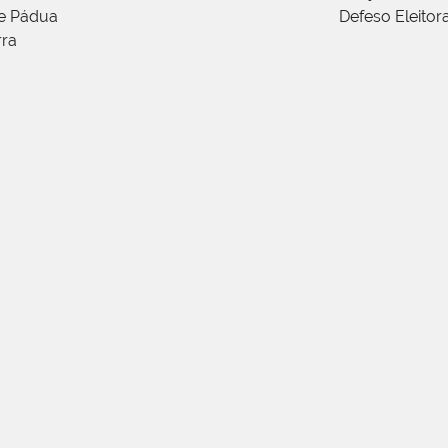
de Pádua
Defeso Eleitor
rra