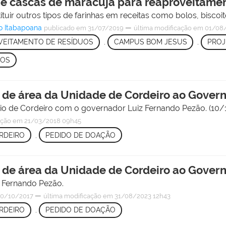
lhe cascas de maracujá para reaproveitame
ituir outros tipos de farinhas em receitas como bolos, biscoito
o Itabapoana
—
publicado
em 31/07/2019
última modificação
em 01/08/
VEITAMENTO DE RESÍDUOS
,
CAMPUS BOM JESUS
,
PRO
TOS
 de área da Unidade de Cordeiro ao Gover
pio de Cordeiro com o governador Luiz Fernando Pezão. (10/
ação
em 21/03/2018 09h45
RDEIRO
,
PEDIDO DE DOAÇÃO
 de área da Unidade de Cordeiro ao Gover
 Fernando Pezão.
—
0/10/2017
última modificação
em 31/08/2023 12h43
RDEIRO
,
PEDIDO DE DOAÇÃO