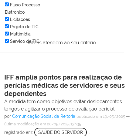
Fluxo Processo
Eletronico
Licitacoes
Projeto de TIC
Multimídia
Servico de TIC
1
itens atendem ao seu critério.
IFF amplia pontos para realização de
perícias médicas de servidores e seus
dependentes
A medida tem como objetivos evitar deslocamentos
longos e agilizar o processo de avaliação pericial.
por
Comunicação Social da Reitoria
—
publicado
em 19/05/2025
última modificação
em 20/05/2025 13h35
registrado em:
SAÚDE DO SERVIDOR
,