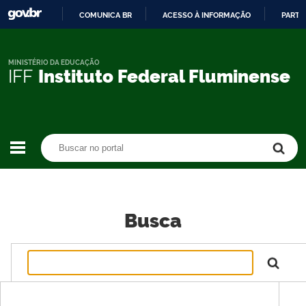
COMUNICA BR
ACESSO À INFORMAÇÃO
PARTI
IR
PARA
O
MINISTÉRIO DA EDUCAÇÃO
IFF
Instituto Federal Fluminense
CONTEÚDO
Buscar no portal
Buscar no portal
Busca