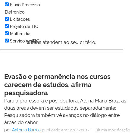
Fluxo Processo
Eletronico
Licitacoes
Projeto de TIC
Multimídia
Servico de TIC
2
itens atendem ao seu critério.
Evasão e permanência nos cursos
carecem de estudos, afirma
pesquisadora
Para a professora e pós-doutora, Alcina Maria Braz, as
duas áreas devem ser estudadas separadamente;
Pesquisadora também vê avanços no diálogo entre
áreas do saber.
por
Antonio Barros
—
publicado
em 12/04/2017
última modificação