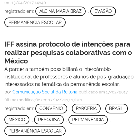
em 13/04/2017 14h40
registrado em:
ALCINA MARIA BRAZ
,
EVASÃO
,
PERMANÊNCIA ESCOLAR
IFF assina protocolo de intenções para
realizar pesquisas colaborativas com o
México
A parceria também possibilitará o intercâmbio
institucional de professores e alunos de pós-graduação
interessados na temática da permanência escolar.
por
Comunicação Social da Reitoria
—
publicado
em 17/02/2017
última modificação
em 17/02/2017 17h01
registrado em:
CONVÊNIO
,
PARCERIA
,
BRASIL
,
MÉXICO
,
PESQUISA
,
PERMANÊNCIA
,
PERMANÊNCIA ESCOLAR