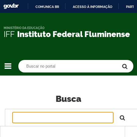
COMUNICA BR
ACESSO À INFORMAÇÃO
PARTI
IR
PARA
O
MINISTÉRIO DA EDUCAÇÃO
IFF
Instituto Federal Fluminense
CONTEÚDO
Buscar no portal
Buscar no portal
Busca