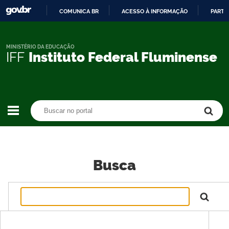
COMUNICA BR
ACESSO À INFORMAÇÃO
PARTI
IR
PARA
O
MINISTÉRIO DA EDUCAÇÃO
IFF
Instituto Federal Fluminense
CONTEÚDO
Buscar no portal
Buscar no portal
Busca