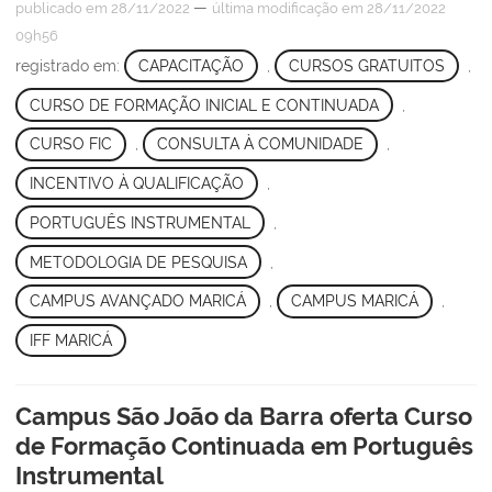
—
publicado
em 28/11/2022
última modificação
em 28/11/2022
09h56
registrado em:
CAPACITAÇÃO
,
CURSOS GRATUITOS
,
CURSO DE FORMAÇÃO INICIAL E CONTINUADA
,
CURSO FIC
,
CONSULTA À COMUNIDADE
,
INCENTIVO À QUALIFICAÇÃO
,
PORTUGUÊS INSTRUMENTAL
,
METODOLOGIA DE PESQUISA
,
CAMPUS AVANÇADO MARICÁ
,
CAMPUS MARICÁ
,
IFF MARICÁ
Campus São João da Barra oferta Curso
de Formação Continuada em Português
Instrumental