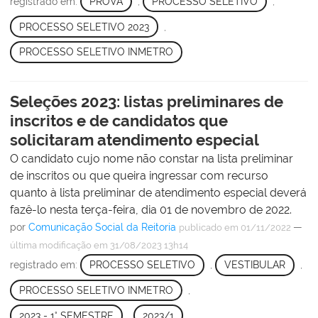
registrado em:
PROVA
,
PROCESSO SELETIVO
,
PROCESSO SELETIVO 2023
,
PROCESSO SELETIVO INMETRO
Seleções 2023: listas preliminares de
inscritos e de candidatos que
solicitaram atendimento especial
O candidato cujo nome não constar na lista preliminar
de inscritos ou que queira ingressar com recurso
quanto à lista preliminar de atendimento especial deverá
fazê-lo nesta terça-feira, dia 01 de novembro de 2022.
por
Comunicação Social da Reitoria
—
publicado
em 01/11/2022
última modificação
em 31/08/2023 13h14
registrado em:
PROCESSO SELETIVO
,
VESTIBULAR
,
PROCESSO SELETIVO INMETRO
,
2023 - 1° SEMESTRE
,
2023/1
,