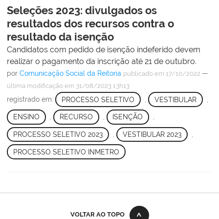
Seleções 2023: divulgados os
resultados dos recursos contra o
resultado da isenção
Candidatos com pedido de isenção indeferido devem
realizar o pagamento da inscrição até 21 de outubro.
por
Comunicação Social da Reitoria
—
publicado
em 17/10/2022
última modificação
em 31/08/2023 13h13
registrado em:
PROCESSO SELETIVO
,
VESTIBULAR
,
ENSINO
,
RECURSO
,
ISENÇÃO
,
PROCESSO SELETIVO 2023
,
VESTIBULAR 2023
,
PROCESSO SELETIVO INMETRO
VOLTAR AO TOPO