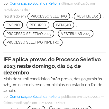
por
Comunicação Social da Reitoria
última modificação
em
31/08/2023 13h13
registrado em:
PROCESSO SELETIVO
,
VESTIBULAR
,
ENSINO
,
RECURSO
,
ISENÇÃO
,
PROCESSO SELETIVO 2023
,
VESTIBULAR 2023
,
PROCESSO SELETIVO INMETRO
IFF aplica provas do Processo Seletivo
2023 neste domingo, dia 04 de
dezembro
Mais de 10 mil candidatos farão prova, das 9h30min às
12h30min, em diversos municípios do estado do Rio de
Janeiro.
por
Comunicação Social da Reitoria
—
publicado
em 02/12/2022
última modificação
em 30/11/2023 18h03