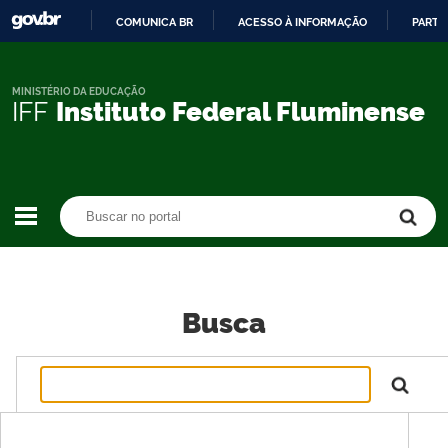
COMUNICA BR
ACESSO À INFORMAÇÃO
PARTI
IR
PARA
O
MINISTÉRIO DA EDUCAÇÃO
IFF
Instituto Federal Fluminense
CONTEÚDO
Buscar no portal
Buscar no portal
Busca