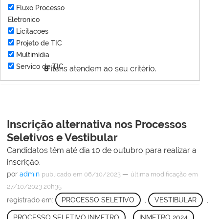
Fluxo Processo
Eletronico
Licitacoes
Projeto de TIC
Multimídia
Servico de TIC
8
itens atendem ao seu critério.
Inscrição alternativa nos Processos
Seletivos e Vestibular
Candidatos têm até dia 10 de outubro para realizar a
inscrição.
por
admin
—
publicado
em 06/10/2023
última modificação
em
27/10/2023 20h35
registrado em:
PROCESSO SELETIVO
,
VESTIBULAR
,
PROCESSO SELETIVO INMETRO
,
INMETRO 2024
,