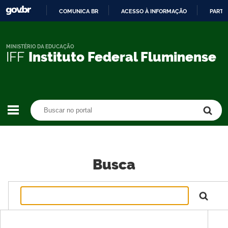
COMUNICA BR
ACESSO À INFORMAÇÃO
PARTI
IR
PARA
O
MINISTÉRIO DA EDUCAÇÃO
IFF
Instituto Federal Fluminense
CONTEÚDO
Buscar no portal
Buscar no portal
Busca