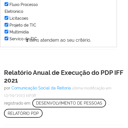
Fluxo Processo
Eletronico
Licitacoes
Projeto de TIC
Multimídia
Servico de TIC
1
itens atendem ao seu critério.
Relatório Anual de Execução do PDP IFF
2021
por
Comunicação Social da Reitoria
última modificação
em
13/09/2023 15h38
registrado em:
DESENVOLVIMENTO DE PESSOAS
,
RELATÓRIO PDP