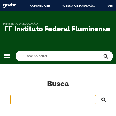
COMUNICA BR
ACESSO À INFORMAÇÃO
PARTI
IR
PARA
O
MINISTÉRIO DA EDUCAÇÃO
IFF
Instituto Federal Fluminense
CONTEÚDO
Buscar no portal
Buscar no portal
Busca