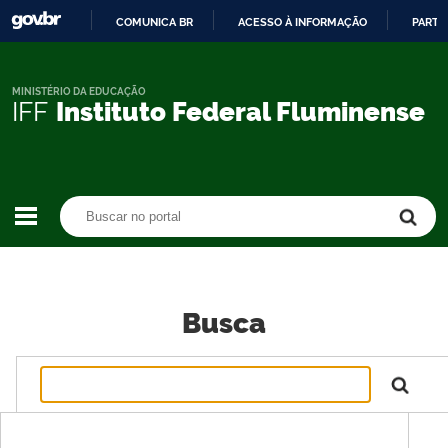
COMUNICA BR
ACESSO À INFORMAÇÃO
PARTI
IR
PARA
O
MINISTÉRIO DA EDUCAÇÃO
IFF
Instituto Federal Fluminense
CONTEÚDO
Buscar no portal
Buscar no portal
Busca