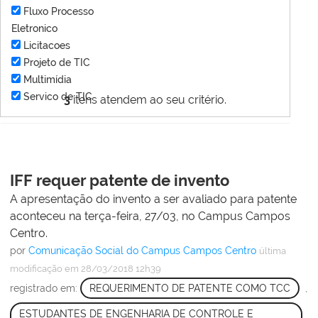
Fluxo Processo
Eletronico
Licitacoes
Projeto de TIC
Multimídia
Servico de TIC
3
itens atendem ao seu critério.
IFF requer patente de invento
A apresentação do invento a ser avaliado para patente
aconteceu na terça-feira, 27/03, no Campus Campos
Centro.
por
Comunicação Social do Campus Campos Centro
última
modificação
em 28/03/2018 12h39
registrado em:
REQUERIMENTO DE PATENTE COMO TCC
,
ESTUDANTES DE ENGENHARIA DE CONTROLE E