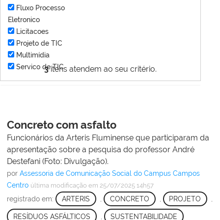
Fluxo Processo
Eletronico
Licitacoes
Projeto de TIC
Multimídia
Servico de TIC
3
itens atendem ao seu critério.
Concreto com asfalto
Funcionários da Arteris Fluminense que participaram da
apresentação sobre a pesquisa do professor André
Destefani (Foto: Divulgação).
por
Assessoria de Comunicação Social do Campus Campos
Centro
última modificação
em 25/07/2025 14h57
registrado em:
ARTERIS
,
CONCRETO
,
PROJETO
,
RESÍDUOS ASFÁLTICOS
,
SUSTENTABILIDADE