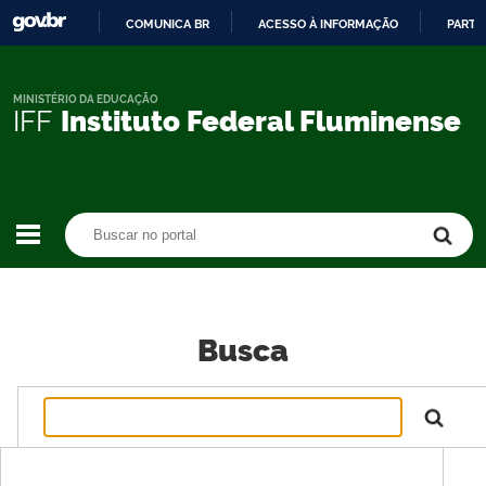
COMUNICA BR
ACESSO À INFORMAÇÃO
PARTI
IR
PARA
O
MINISTÉRIO DA EDUCAÇÃO
IFF
Instituto Federal Fluminense
CONTEÚDO
Buscar no portal
Buscar no portal
Busca