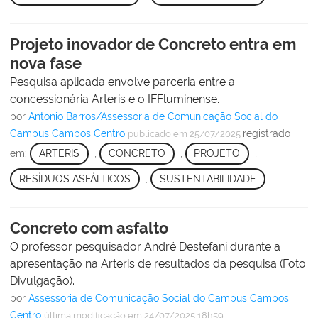
Projeto inovador de Concreto entra em
nova fase
Pesquisa aplicada envolve parceria entre a
concessionária Arteris e o IFFluminense.
por
Antonio Barros/Assessoria de Comunicação Social do
Campus Campos Centro
registrado
publicado
em 25/07/2025
em:
ARTERIS
,
CONCRETO
,
PROJETO
,
RESÍDUOS ASFÁLTICOS
,
SUSTENTABILIDADE
Concreto com asfalto
O professor pesquisador André Destefani durante a
apresentação na Arteris de resultados da pesquisa (Foto:
Divulgação).
por
Assessoria de Comunicação Social do Campus Campos
Centro
última modificação
em 24/07/2025 18h59