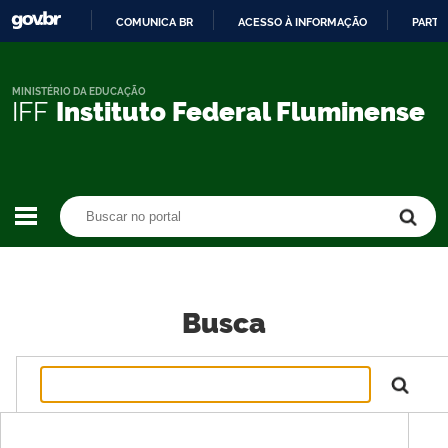
COMUNICA BR
ACESSO À INFORMAÇÃO
PARTI
IR
PARA
O
MINISTÉRIO DA EDUCAÇÃO
IFF
Instituto Federal Fluminense
CONTEÚDO
Buscar no portal
Buscar no portal
Busca