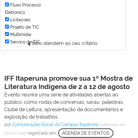
Fluxo Processo
Eletronico
Licitacoes
Projeto de TIC
Multimídia
Servico de TIC
4
itens atendem ao seu critério.
IFF Itaperuna promove sua 1º Mostra de
Literatura Indígena de 2 a 12 de agosto
Evento reunirá uma série de atividades abertas ao
público, como rodas de conversas, sarau, palestras,
Clube de Leitura, apresentação de documentários e
exposição de trabalhos.
por
Comunicação Social do Campus Itaperuna
publicado
em
registrado em:
AGENDA DE EVENTOS
,
26/07/2022