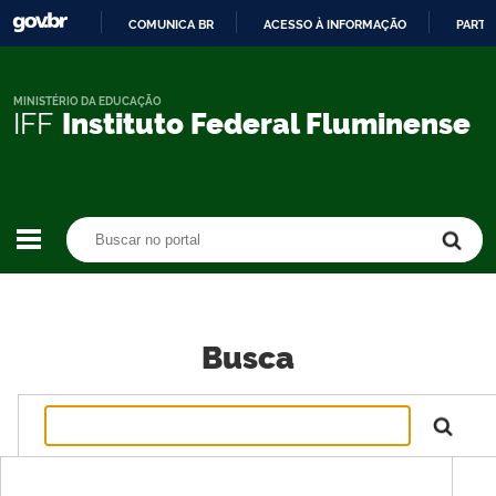
COMUNICA BR
ACESSO À INFORMAÇÃO
PARTI
IR
PARA
O
MINISTÉRIO DA EDUCAÇÃO
IFF
Instituto Federal Fluminense
CONTEÚDO
Buscar no portal
Buscar no portal
Busca