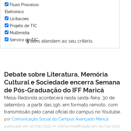
Fluxo Processo
Eletronico
Licitacoes
Projeto de TIC
Multimídia
Servico de TIC
5
itens atendem ao seu critério.
Debate sobre Literatura, Memória
Cultural e Sociedade encerra Semana
de Pós-Graduação do IFF Maricá
Mesa-Redonda acontecerá nesta sexta-feira, 30 de
setembro, a partir das 19h, em formato remoto, com
transmissão pelo canal oficial do campus no Youtube.
por
Comunicação Social do Campus Avançado Maricá
—
publicado
em 30/09/2022
última modificação
em 30/09/2022