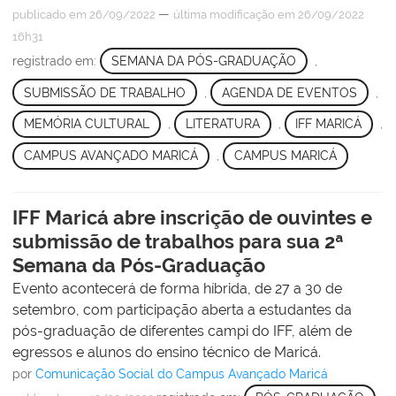
—
publicado
em 26/09/2022
última modificação
em 26/09/2022
16h31
registrado em:
SEMANA DA PÓS-GRADUAÇÃO
,
SUBMISSÃO DE TRABALHO
,
AGENDA DE EVENTOS
,
MEMÓRIA CULTURAL
,
LITERATURA
,
IFF MARICÁ
,
CAMPUS AVANÇADO MARICÁ
,
CAMPUS MARICÁ
IFF Maricá abre inscrição de ouvintes e
submissão de trabalhos para sua 2ª
Semana da Pós-Graduação
Evento acontecerá de forma híbrida, de 27 a 30 de
setembro, com participação aberta a estudantes da
pós-graduação de diferentes campi do IFF, além de
egressos e alunos do ensino técnico de Maricá.
por
Comunicação Social do Campus Avançado Maricá