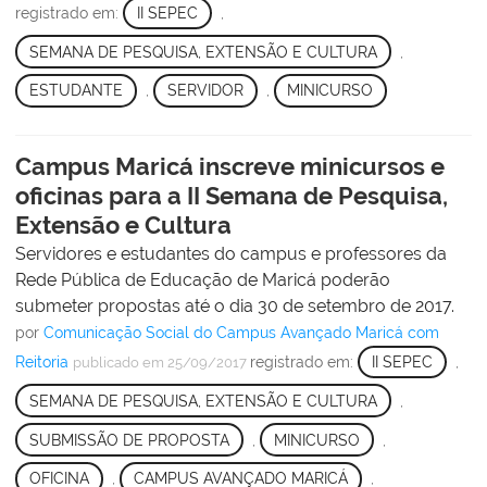
registrado em:
II SEPEC
,
SEMANA DE PESQUISA, EXTENSÃO E CULTURA
,
ESTUDANTE
,
SERVIDOR
,
MINICURSO
Campus Maricá inscreve minicursos e
oficinas para a II Semana de Pesquisa,
Extensão e Cultura
Servidores e estudantes do campus e professores da
Rede Pública de Educação de Maricá poderão
submeter propostas até o dia 30 de setembro de 2017.
por
Comunicação Social do Campus Avançado Maricá com
Reitoria
registrado em:
II SEPEC
,
publicado
em 25/09/2017
SEMANA DE PESQUISA, EXTENSÃO E CULTURA
,
SUBMISSÃO DE PROPOSTA
,
MINICURSO
,
OFICINA
,
CAMPUS AVANÇADO MARICÁ
,