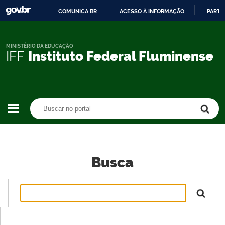
COMUNICA BR
ACESSO À INFORMAÇÃO
PARTI
IR
PARA
O
MINISTÉRIO DA EDUCAÇÃO
IFF
Instituto Federal Fluminense
CONTEÚDO
Buscar no portal
Buscar no portal
Busca