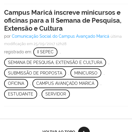
Campus Maricá inscreve minicursos e
oficinas para a II Semana de Pesquisa,
Extensão e Cultura
por
Comunicação Social do Campus Avançado Maricá
última
modificação
em 25/09/2017 12h28
registrado em:
II SEPEC
,
SEMANA DE PESQUISA, EXTENSÃO E CULTURA
,
SUBMISSÃO DE PROPOSTA
,
MINICURSO
,
OFICINA
,
CAMPUS AVANÇADO MARICÁ
,
ESTUDANTE
,
SERVIDOR
VOLTAR AO TOPO