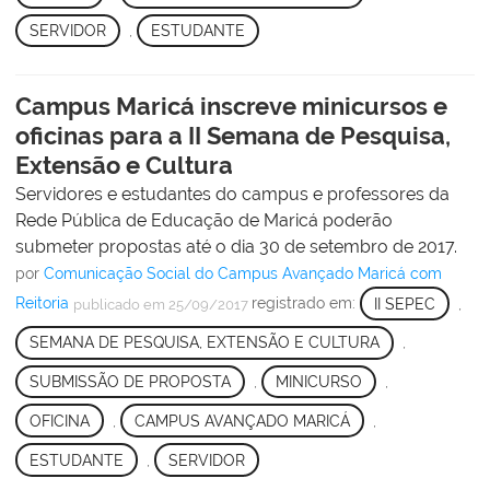
SERVIDOR
,
ESTUDANTE
Campus Maricá inscreve minicursos e
oficinas para a II Semana de Pesquisa,
Extensão e Cultura
Servidores e estudantes do campus e professores da
Rede Pública de Educação de Maricá poderão
submeter propostas até o dia 30 de setembro de 2017.
por
Comunicação Social do Campus Avançado Maricá com
Reitoria
registrado em:
II SEPEC
,
publicado
em 25/09/2017
SEMANA DE PESQUISA, EXTENSÃO E CULTURA
,
SUBMISSÃO DE PROPOSTA
,
MINICURSO
,
OFICINA
,
CAMPUS AVANÇADO MARICÁ
,
ESTUDANTE
,
SERVIDOR