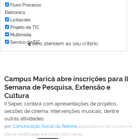
Fluxo Processo
Eletronico
Licitacoes
Projeto de TIC
Multimídia
Servico de TIC
4
itens atendem ao seu critério.
Campus Maricá abre inscrições para II
Semana de Pesquisa, Extensão e
Cultura
II Sepec contará com apresentações de projetos,
sessões de cinema, intervenções musicais, dentre
outras atividades.
por
Comunicação Social da Reitoria
—
publicado
em 16/10/2017
última modificação
em 17/10/2017 09h43