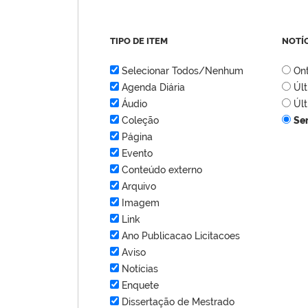
TIPO DE ITEM
NOTÍ
Selecionar Todos/Nenhum
On
Agenda Diária
Úl
Áudio
Úl
Coleção
Se
Página
Evento
Conteúdo externo
Arquivo
Imagem
Link
Ano Publicacao Licitacoes
Aviso
Notícias
Enquete
Dissertação de Mestrado