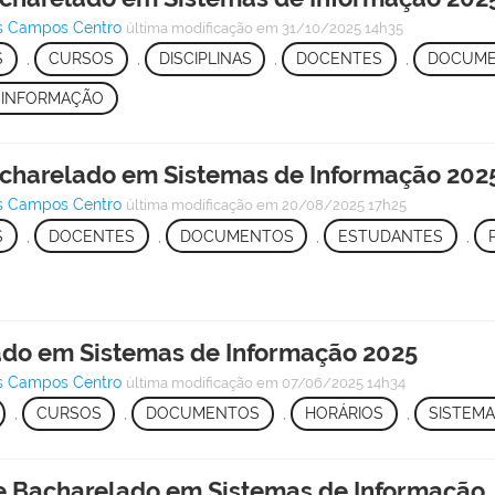
s Campos Centro
última modificação
em 31/10/2025 14h35
S
,
CURSOS
,
DISCIPLINAS
,
DOCENTES
,
DOCUM
 INFORMAÇÃO
acharelado em Sistemas de Informação 2025
s Campos Centro
última modificação
em 20/08/2025 17h25
S
,
DOCENTES
,
DOCUMENTOS
,
ESTUDANTES
,
ado em Sistemas de Informação 2025
s Campos Centro
última modificação
em 07/06/2025 14h34
,
CURSOS
,
DOCUMENTOS
,
HORÁRIOS
,
SISTEMA
e Bacharelado em Sistemas de Informação