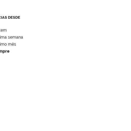
CIAS DESDE
tem
tima semana
timo mês
mpre