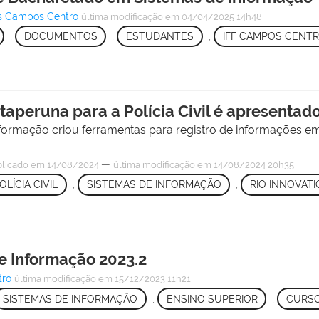
s Campos Centro
última modificação
em 04/04/2025 14h48
,
DOCUMENTOS
,
ESTUDANTES
,
IFF CAMPOS CENT
Itaperuna para a Polícia Civil é apresentad
formação criou ferramentas para registro de informações em
—
licado
em 14/08/2024
última modificação
em 14/08/2024 20h35
OLÍCIA CIVIL
,
SISTEMAS DE INFORMAÇÃO
,
RIO INNOVAT
e Informação 2023.2
tro
última modificação
em 15/12/2023 11h21
SISTEMAS DE INFORMAÇÃO
,
ENSINO SUPERIOR
,
CURS