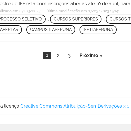
estre do IFF está com inscrições abertas até 10 de abril, pa
—
licado
em 07/03/2023
última modificação
em 07/03/2023 15h41
PROCESSO SELETIVO
,
CURSOS SUPERIORES
,
CURSOS T
 ABERTAS
,
CAMPUS ITAPERUNA
,
IFF ITAPERUNA
1
2
3
Próximo »
a licença
Creative Commons Atribuição-SemDerivações 3.0