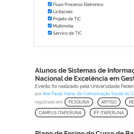
Fluxo Processo Eletronico
Licitacoes
Projeto de TIC
Multimídia
Servico de TIC
Alunos de Sistemas de Informaç
Nacional de Excelência em Ges
Evento foi realizado pela Universidade Feder
por
Ana Paula Viana, da Comunicação Social do 
registrado em:
PESQUISA
,
ARTIGO
,
RE
CAMPUS ITAPERUNA
,
IFF ITAPERUNA
Plano de Ensino do Curso de B