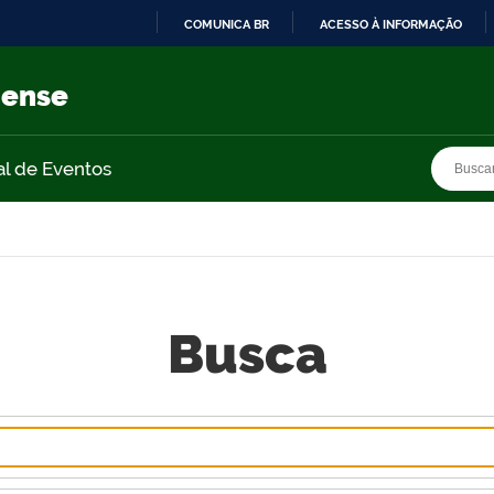
COMUNICA BR
ACESSO À INFORMAÇÃO
IR
PARA
nense
O
CONTEÚDO
Busca
Busca
al de Eventos
Busca