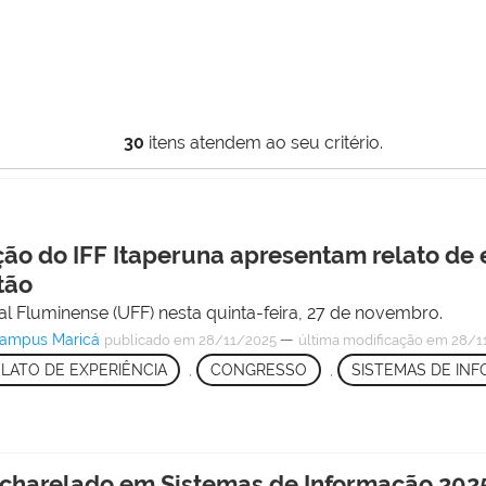
30
itens atendem ao seu critério.
ão do IFF Itaperuna apresentam relato de
tão
al Fluminense (UFF) nesta quinta-feira, 27 de novembro.
Campus Maricá
—
publicado
em 28/11/2025
última modificação
em 28/11
LATO DE EXPERIÊNCIA
,
CONGRESSO
,
SISTEMAS DE IN
acharelado em Sistemas de Informação 2025