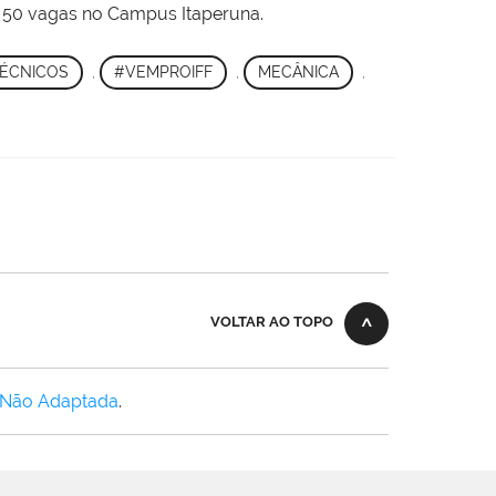
ra 50 vagas no Campus Itaperuna.
ÉCNICOS
,
#VEMPROIFF
,
MECÂNICA
,
VOLTAR AO TOPO
 Não Adaptada
.