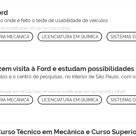
ord
s onde é feito o teste de usabilidade de veículos
ima modificação
em 19/04/2023 13h25
IA MECÂNICA
,
LICENCIATURA EM QUÍMICA
,
SISTEMAS 
azem visita à Ford e estudam possibilidade
s e o centro de pesquisas, no interior de São Paulo, com o
—
licado
em 18/04/2023
última modificação
em 19/04/2023 13h58
IA MECÂNICA
,
LICENCIATURA EM QUÍMICA
,
SISTEMAS 
Curso Técnico em Mecânica e Curso Superi