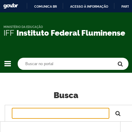
COMUNICA BR
ACESSO À INFORMAÇÃO
PARTI
IR
PARA
O
MINISTÉRIO DA EDUCAÇÃO
IFF
Instituto Federal Fluminense
CONTEÚDO
Buscar no portal
Buscar no portal
Busca