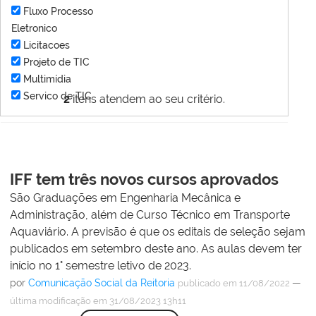
Fluxo Processo
Eletronico
Licitacoes
Projeto de TIC
Multimídia
Servico de TIC
2
itens atendem ao seu critério.
IFF tem três novos cursos aprovados
São Graduações em Engenharia Mecânica e
Administração, além de Curso Técnico em Transporte
Aquaviário. A previsão é que os editais de seleção sejam
publicados em setembro deste ano. As aulas devem ter
início no 1° semestre letivo de 2023.
por
Comunicação Social da Reitoria
—
publicado
em 11/08/2022
última modificação
em 31/08/2023 13h11