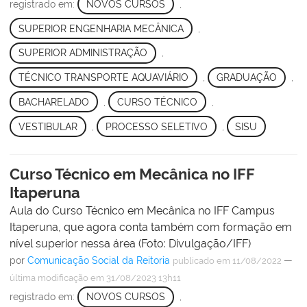
registrado em:
NOVOS CURSOS
,
SUPERIOR ENGENHARIA MECÂNICA
,
SUPERIOR ADMINISTRAÇÃO
,
TÉCNICO TRANSPORTE AQUAVIÁRIO
,
GRADUAÇÃO
,
BACHARELADO
,
CURSO TÉCNICO
,
VESTIBULAR
,
PROCESSO SELETIVO
,
SISU
Curso Técnico em Mecânica no IFF
Itaperuna
Aula do Curso Técnico em Mecânica no IFF Campus
Itaperuna, que agora conta também com formação em
nível superior nessa área (Foto: Divulgação/IFF)
por
Comunicação Social da Reitoria
—
publicado
em 11/08/2022
última modificação
em 31/08/2023 13h11
registrado em:
NOVOS CURSOS
,