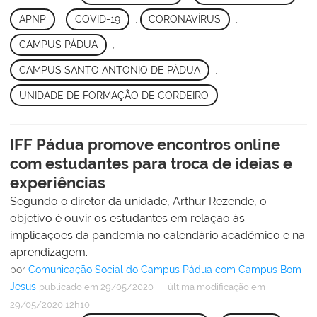
APNP
,
COVID-19
,
CORONAVÍRUS
,
CAMPUS PÁDUA
,
CAMPUS SANTO ANTONIO DE PÁDUA
,
UNIDADE DE FORMAÇÃO DE CORDEIRO
IFF Pádua promove encontros online
com estudantes para troca de ideias e
experiências
Segundo o diretor da unidade, Arthur Rezende, o
objetivo é ouvir os estudantes em relação às
implicações da pandemia no calendário acadêmico e na
aprendizagem.
por
Comunicação Social do Campus Pádua com Campus Bom
Jesus
—
publicado
em 29/05/2020
última modificação
em
29/05/2020 12h10