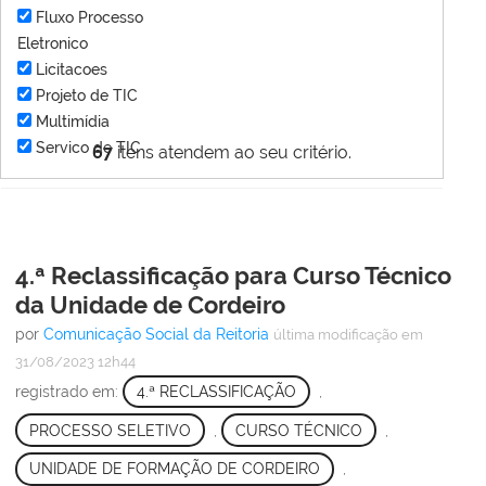
Fluxo Processo
Eletronico
Licitacoes
Projeto de TIC
Multimídia
Servico de TIC
67
itens atendem ao seu critério.
4.ª Reclassificação para Curso Técnico
da Unidade de Cordeiro
por
Comunicação Social da Reitoria
última modificação
em
31/08/2023 12h44
registrado em:
4.ª RECLASSIFICAÇÃO
,
PROCESSO SELETIVO
,
CURSO TÉCNICO
,
UNIDADE DE FORMAÇÃO DE CORDEIRO
,