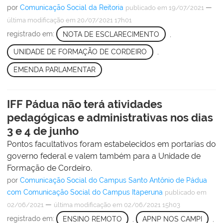
por
Comunicação Social da Reitoria
—
publicado
em 19/07/2021
última modificação
em 20/07/2021 17h01
registrado em:
NOTA DE ESCLARECIMENTO
,
UNIDADE DE FORMAÇÃO DE CORDEIRO
,
EMENDA PARLAMENTAR
IFF Pádua não terá atividades
pedagógicas e administrativas nos dias
3 e 4 de junho
Pontos facultativos foram estabelecidos em portarias do
governo federal e valem também para a Unidade de
Formação de Cordeiro.
por
Comunicação Social do Campus Santo Antônio de Pádua
com Comunicação Social do Campus Itaperuna
publicado
em
—
02/06/2021
última modificação
em 02/06/2021 15h03
registrado em:
ENSINO REMOTO
,
APNP NOS CAMPI
,