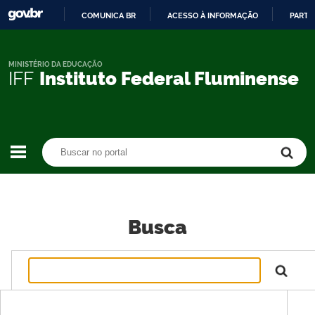
COMUNICA BR
ACESSO À INFORMAÇÃO
PARTI
IR
PARA
O
MINISTÉRIO DA EDUCAÇÃO
IFF
Instituto Federal Fluminense
CONTEÚDO
Buscar no portal
Buscar no portal
Busca