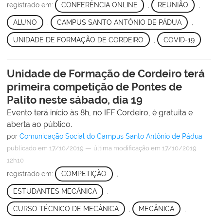
registrado em:
CONFERÊNCIA ONLINE
,
REUNIÃO
,
ALUNO
,
CAMPUS SANTO ANTÔNIO DE PÁDUA
,
UNIDADE DE FORMAÇÃO DE CORDEIRO
,
COVID-19
Unidade de Formação de Cordeiro terá
primeira competição de Pontes de
Palito neste sábado, dia 19
Evento terá início às 8h, no IFF Cordeiro, é gratuita e
aberta ao público.
por
Comunicação Social do Campus Santo Antônio de Pádua
—
publicado
em 17/10/2019
última modificação
em 17/10/2019
12h10
registrado em:
COMPETIÇÃO
,
ESTUDANTES MECÂNICA
,
CURSO TÉCNICO DE MECÂNICA
,
MECÂNICA
,