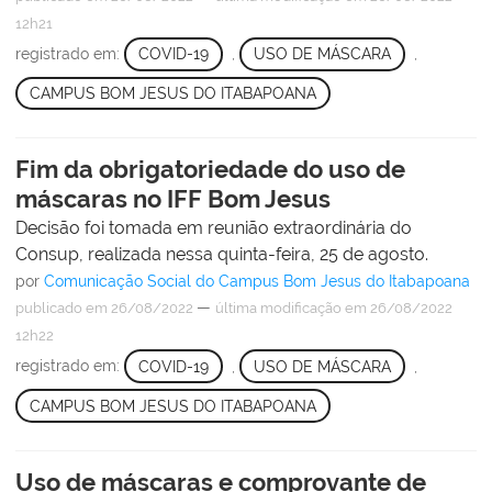
12h21
registrado em:
COVID-19
,
USO DE MÁSCARA
,
CAMPUS BOM JESUS DO ITABAPOANA
Fim da obrigatoriedade do uso de
máscaras no IFF Bom Jesus
Decisão foi tomada em reunião extraordinária do
Consup, realizada nessa quinta-feira, 25 de agosto.
por
Comunicação Social do Campus Bom Jesus do Itabapoana
—
publicado
em 26/08/2022
última modificação
em 26/08/2022
12h22
registrado em:
COVID-19
,
USO DE MÁSCARA
,
CAMPUS BOM JESUS DO ITABAPOANA
Uso de máscaras e comprovante de