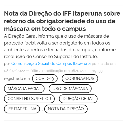
Nota da Direção do IFF Itaperuna sobre
retorno da obrigatoriedade do uso de
máscara em todo o campus
A Direção Geral informa que o uso de máscara de
proteção facial volta a ser obrigatório em todos os
ambientes abertos e fechados do campus, conforme
resolução do Conselho Superior do Instituto.
por
Comunicação Social do Campus Itaperuna
publicado
em
—
08/07/2022
última modificação
em 08/07/2022 19h33
registrado em:
COVID-19
,
CORONAVÍRUS
,
MÁSCARA FACIAL
,
USO DE MÁSCARA
,
CONSELHO SUPERIOR
,
DIREÇÃO GERAL
,
IFF ITAPERUNA
,
NOTA DA DIREÇÃO