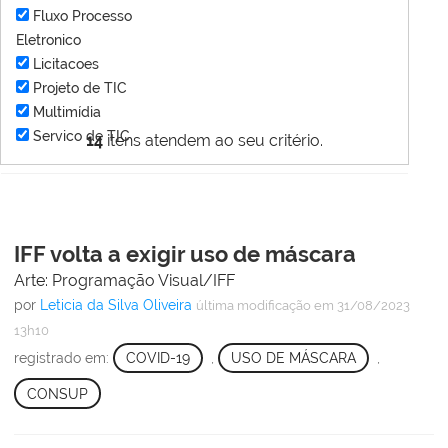
Fluxo Processo
Eletronico
Licitacoes
Projeto de TIC
Multimídia
Servico de TIC
14
itens atendem ao seu critério.
IFF volta a exigir uso de máscara
Arte: Programação Visual/IFF
por
Leticia da Silva Oliveira
última modificação
em 31/08/2023
13h10
registrado em:
COVID-19
,
USO DE MÁSCARA
,
CONSUP