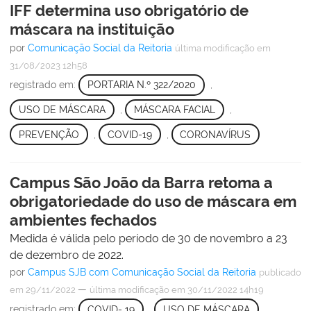
IFF determina uso obrigatório de
máscara na instituição
por
Comunicação Social da Reitoria
última modificação
em
31/08/2023 12h58
registrado em:
PORTARIA N.º 322/2020
,
USO DE MÁSCARA
,
MÁSCARA FACIAL
,
PREVENÇÃO
,
COVID-19
,
CORONAVÍRUS
Campus São João da Barra retoma a
obrigatoriedade do uso de máscara em
ambientes fechados
Medida é válida pelo período de 30 de novembro a 23
de dezembro de 2022.
por
Campus SJB com Comunicação Social da Reitoria
publicado
—
em 29/11/2022
última modificação
em 30/11/2022 14h19
registrado em:
COVID- 19
,
USO DE MÁSCARA
,