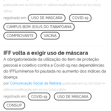
—
publicado
em 12/07/2022
última modificação
em 10/10/2023
13h14
registrado em:
USO DE MÁSCARA
,
COVID-19
,
CAMPUS BOM JESUS DO ITABAPOANA
,
COMPROVANTE
,
VACINA
IFF volta a exigir uso de máscara
A obrigatoriedade da utilização do item de proteção
pessoal e coletivo contra a Covid-19 nas dependências
do IFFluminense foi pautada no aumento dos índices da
doença.
por
Comunicação Social da Reitoria
—
publicado
em 11/07/2022
última modificação
em 10/10/2023 13h01
registrado em:
COVID-19
,
USO DE MÁSCARA
,
CONSUP