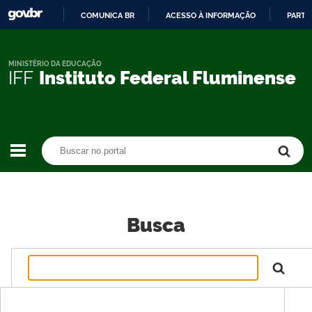
COMUNICA BR
ACESSO À INFORMAÇÃO
PARTI
IR
PARA
O
MINISTÉRIO DA EDUCAÇÃO
IFF
Instituto Federal Fluminense
CONTEÚDO
Buscar no portal
Buscar no portal
Busca