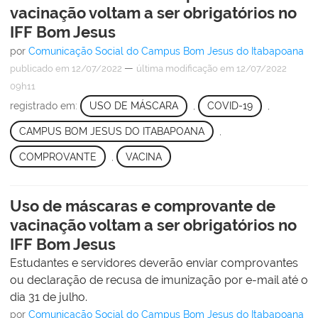
vacinação voltam a ser obrigatórios no
IFF Bom Jesus
por
Comunicação Social do Campus Bom Jesus do Itabapoana
—
publicado
em 12/07/2022
última modificação
em 12/07/2022
09h11
registrado em:
USO DE MÁSCARA
,
COVID-19
,
CAMPUS BOM JESUS DO ITABAPOANA
,
COMPROVANTE
,
VACINA
Uso de máscaras e comprovante de
vacinação voltam a ser obrigatórios no
IFF Bom Jesus
Estudantes e servidores deverão enviar comprovantes
ou declaração de recusa de imunização por e-mail até o
dia 31 de julho.
por
Comunicação Social do Campus Bom Jesus do Itabapoana