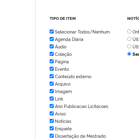
TIPO DE ITEM
NOTÍ
Selecionar Todos/Nenhum
On
Agenda Diária
Úl
Áudio
Úl
Coleção
Se
Página
Evento
Conteúdo externo
Arquivo
Imagem
Link
Ano Publicacao Licitacoes
Aviso
Notícias
Enquete
Dissertação de Mestrado