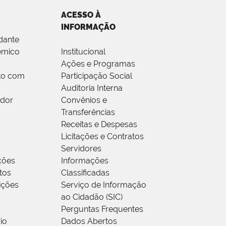
ACESSO À
INFORMAÇÃO
dante
êmico
Institucional
Ações e Programas
to com
Participação Social
Auditoria Interna
idor
Convênios e
Transferências
Receitas e Despesas
Licitações e Contratos
Servidores
ções
Informações
tos
Classificadas
rições
Serviço de Informação
ao Cidadão (SIC)
Perguntas Frequentes
io
Dados Abertos