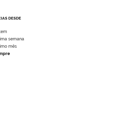
CIAS DESDE
tem
tima semana
timo mês
mpre