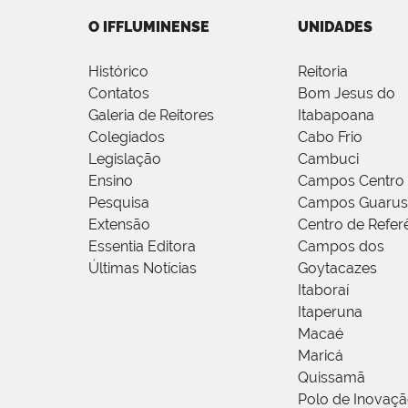
O IFFLUMINENSE
UNIDADES
Histórico
Reitoria
Contatos
Bom Jesus do
Galeria de Reitores
Itabapoana
Colegiados
Cabo Frio
Legislação
Cambuci
Ensino
Campos Centro
Pesquisa
Campos Guarus
Extensão
Centro de Refer
Essentia Editora
Campos dos
Últimas Notícias
Goytacazes
Itaboraí
Itaperuna
Macaé
Maricá
Quissamã
Polo de Inovaç