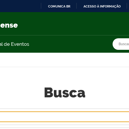
COMUNICA BR
ACESSO À INFORMAÇÃO
IR
PARA
nense
O
CONTEÚDO
Busca
Busca
al de Eventos
Busca