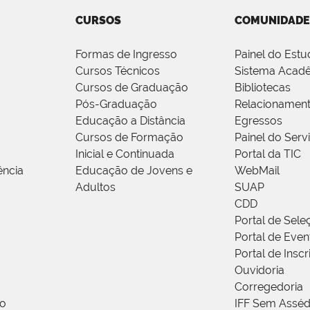
CURSOS
COMUNIDADE
Formas de Ingresso
Painel do Estu
Cursos Técnicos
Sistema Acad
Cursos de Graduação
Bibliotecas
Pós-Graduação
Relacionamen
Educação a Distância
Egressos
Cursos de Formação
Painel do Serv
Inicial e Continuada
Portal da TIC
ência
Educação de Jovens e
WebMail
Adultos
SUAP
CDD
Portal de Sele
Portal de Even
Portal de Insc
Ouvidoria
Corregedoria
ão
IFF Sem Asséd