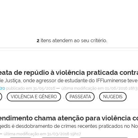
2
itens atendem ao seu critério.
ata de repúdio à violência praticada contr
e Justiça, onde agressor de estudante do IFFluminense teve 
tro
—
publicado
em 31/05/2016
última modificação
em 01/06/2016 18h3
,
VIOLÊNCIA E GÊNERO
,
PASSEATA
,
NUGEDIS
tendimento chama atenção para violência c
gedis é desdobramento de crimes recentes praticados no No
—
última modificação
em 31/03/2016 19h17