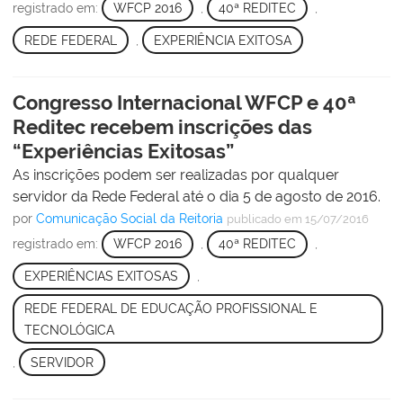
registrado em:
WFCP 2016
,
40ª REDITEC
,
REDE FEDERAL
,
EXPERIÊNCIA EXITOSA
Congresso Internacional WFCP e 40ª
Reditec recebem inscrições das
“Experiências Exitosas”
As inscrições podem ser realizadas por qualquer
servidor da Rede Federal até o dia 5 de agosto de 2016.
por
Comunicação Social da Reitoria
publicado
em 15/07/2016
registrado em:
WFCP 2016
,
40ª REDITEC
,
EXPERIÊNCIAS EXITOSAS
,
REDE FEDERAL DE EDUCAÇÃO PROFISSIONAL E
TECNOLÓGICA
,
SERVIDOR