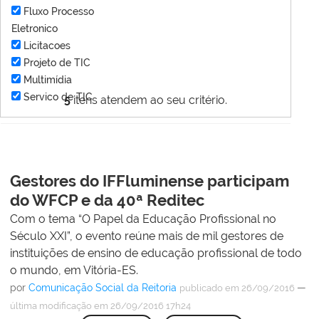
Fluxo Processo
Eletronico
Licitacoes
Projeto de TIC
Multimídia
Servico de TIC
5
itens atendem ao seu critério.
Gestores do IFFluminense participam
do WFCP e da 40ª Reditec
Com o tema “O Papel da Educação Profissional no
Século XXI”, o evento reúne mais de mil gestores de
instituições de ensino de educação profissional de todo
o mundo, em Vitória-ES.
por
Comunicação Social da Reitoria
—
publicado
em 26/09/2016
última modificação
em 26/09/2016 17h24