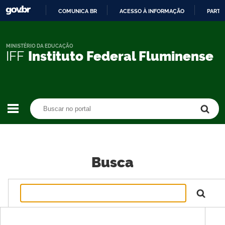
COMUNICA BR
ACESSO À INFORMAÇÃO
PARTI
IR
PARA
O
MINISTÉRIO DA EDUCAÇÃO
IFF
Instituto Federal Fluminense
CONTEÚDO
Buscar no portal
Buscar no portal
Busca