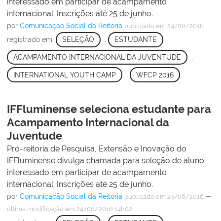
interessado em participar de acampamento
internacional. Inscrições até 25 de junho.
por
Comunicação Social da Reitoria
publicado
em 24/06/2016
registrado em:
SELEÇÃO
,
ESTUDANTE
,
ACAMPAMENTO INTERNACIONAL DA JUVENTUDE
,
INTERNATIONAL YOUTH CAMP
,
WFCP 2016
IFFluminense seleciona estudante para
Acampamento Internacional da
Juventude
Pró-reitoria de Pesquisa, Extensão e Inovação do
IFFluminense divulga chamada para seleção de aluno
interessado em participar de acampamento
internacional. Inscrições até 25 de junho.
por
Comunicação Social da Reitoria
—
publicado
em 24/06/2016
última modificação
em 24/06/2016 14h02