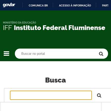
COMUNICA BR
ACESSO À INFORMAÇÃO
PARTI
IR
PARA
O
MINISTÉRIO DA EDUCAÇÃO
IFF
Instituto Federal Fluminense
CONTEÚDO
Buscar no portal
Buscar no portal
Busca