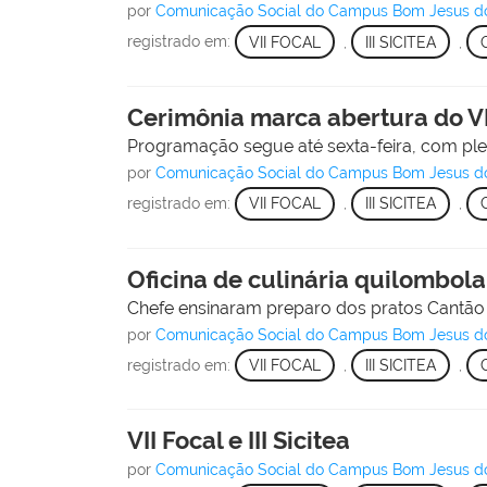
por
Comunicação Social do Campus Bom Jesus d
registrado em:
VII FOCAL
,
III SICITEA
,
Cerimônia marca abertura do VII 
Programação segue até sexta-feira, com plenár
por
Comunicação Social do Campus Bom Jesus d
registrado em:
VII FOCAL
,
III SICITEA
,
Oficina de culinária quilombola
Chefe ensinaram preparo dos pratos Cantão 
por
Comunicação Social do Campus Bom Jesus d
registrado em:
VII FOCAL
,
III SICITEA
,
VII Focal e III Sicitea
por
Comunicação Social do Campus Bom Jesus d