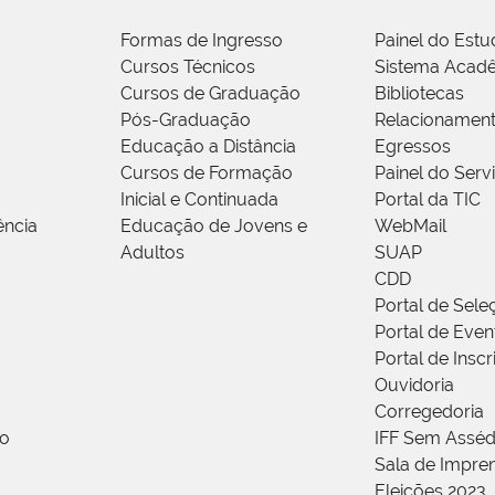
Formas de Ingresso
Painel do Estu
Cursos Técnicos
Sistema Acad
Cursos de Graduação
Bibliotecas
Pós-Graduação
Relacionamen
Educação a Distância
Egressos
Cursos de Formação
Painel do Serv
Inicial e Continuada
Portal da TIC
ência
Educação de Jovens e
WebMail
Adultos
SUAP
CDD
Portal de Sele
Portal de Even
Portal de Insc
Ouvidoria
Corregedoria
ão
IFF Sem Asséd
Sala de Impren
Eleições 2023