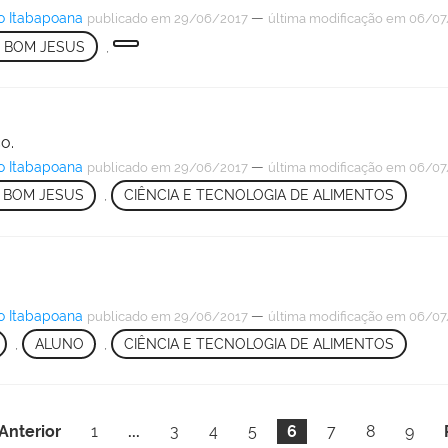
o Itabapoana
—
publicado
em 29/06/2017
última modificação
em 06/07
 BOM JESUS
,
o.
o Itabapoana
—
publicado
em 29/06/2017
última modificação
em 06/07
 BOM JESUS
,
CIÊNCIA E TECNOLOGIA DE ALIMENTOS
o Itabapoana
—
publicado
em 29/06/2017
última modificação
em 06/07
,
ALUNO
,
CIÊNCIA E TECNOLOGIA DE ALIMENTOS
Anterior
1
...
3
4
5
6
7
8
9