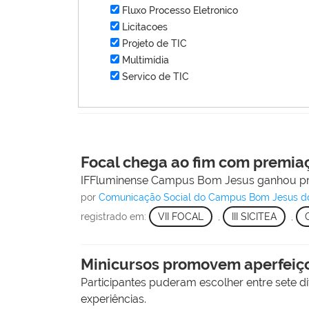
Fluxo Processo Eletronico
Licitacoes
Projeto de TIC
Multimídia
Servico de TIC
Focal chega ao fim com premiaç
IFFluminense Campus Bom Jesus ganhou prê
por
Comunicação Social do Campus Bom Jesus d
registrado em:
VII FOCAL
,
III SICITEA
,
Minicursos promovem aperfeiço
Participantes puderam escolher entre sete di
experiências.