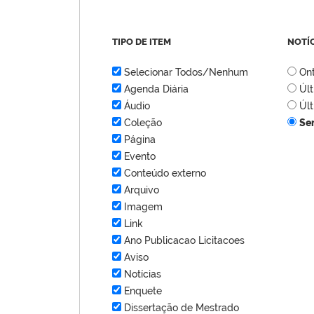
TIPO DE ITEM
NOTÍ
Selecionar Todos/Nenhum
On
Agenda Diária
Úl
Áudio
Úl
Coleção
Se
Página
Evento
Conteúdo externo
Arquivo
Imagem
Link
Ano Publicacao Licitacoes
Aviso
Notícias
Enquete
Dissertação de Mestrado