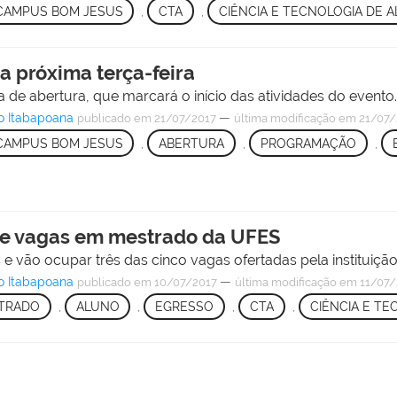
CAMPUS BOM JESUS
,
CTA
,
CIÊNCIA E TECNOLOGIA DE 
na próxima terça-feira
de abertura, que marcará o início das atividades do evento
o Itabapoana
—
publicado
em 21/07/2017
última modificação
em 21/07/
CAMPUS BOM JESUS
,
ABERTURA
,
PROGRAMAÇÃO
,
e vagas em mestrado da UFES
 vão ocupar três das cinco vagas ofertadas pela instituição
o Itabapoana
—
publicado
em 10/07/2017
última modificação
em 11/07/
TRADO
,
ALUNO
,
EGRESSO
,
CTA
,
CIÊNCIA E TE