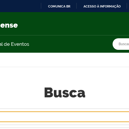
COMUNICA BR
ACESSO À INFORMAÇÃO
IR
PARA
nense
O
CONTEÚDO
Busca
Busca
al de Eventos
Busca