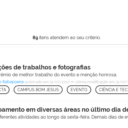
89
itens atendem ao seu critério.
ões de trabalhos e fotografias
mio de melhor trabalho do evento e menção honrosa.
o Itabapoana
—
publicado
em 31/07/2017
última modificação
em 31/07/
CTA
,
CAMPUS BOM JESUS
,
EVENTO
,
CIÊNCIA E TE
amento em diversas áreas no último dia d
ferentes atividades ao longo da sexta-feira. Demais dias de 