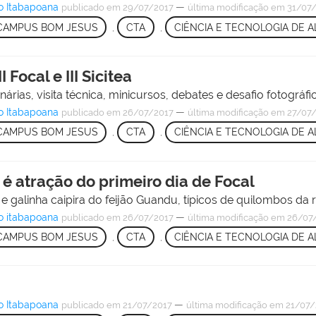
o Itabapoana
—
publicado
em 29/07/2017
última modificação
em 31/07/
CAMPUS BOM JESUS
,
CTA
,
CIÊNCIA E TECNOLOGIA DE 
Focal e III Sicitea
ias, visita técnica, minicursos, debates e desafio fotográfi
o Itabapoana
—
publicado
em 26/07/2017
última modificação
em 27/07/
CAMPUS BOM JESUS
,
CTA
,
CIÊNCIA E TECNOLOGIA DE 
 é atração do primeiro dia de Focal
e galinha caipira do feijão Guandu, típicos de quilombos d
o itabapoana
—
publicado
em 26/07/2017
última modificação
em 26/07/
CAMPUS BOM JESUS
,
CTA
,
CIÊNCIA E TECNOLOGIA DE 
o Itabapoana
—
publicado
em 21/07/2017
última modificação
em 21/07/