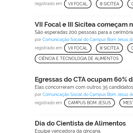
registrado em:
VII FOCAL
,
III SICITEA
,
VII Focal e III Sicitea começam 
São esperadas 200 pessoas para a cerimônia 
por
Comunicação Social do Campus Bom Jesus d
registrado em:
VII FOCAL
,
III SICITEA
,
CIÊNCIA E TECNOLOGIA DE ALIMENTOS
Egressas do CTA ocupam 60% d
Elas concorreram com outros 35 candidatos e
por
Comunicação Social do Campus Bom Jesus d
registrado em:
CAMPUS BOM JESUS
,
MES
Dia do Cientista de Alimentos
Equipe vencedora da gincana.