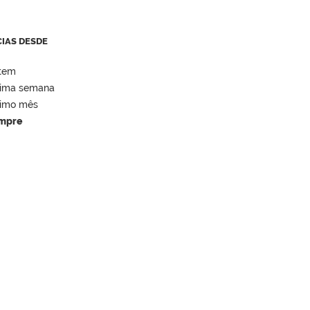
CIAS DESDE
tem
tima semana
timo mês
mpre