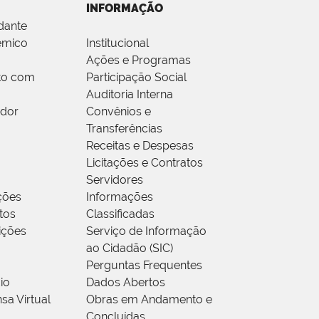
INFORMAÇÃO
dante
êmico
Institucional
Ações e Programas
to com
Participação Social
Auditoria Interna
idor
Convênios e
Transferências
Receitas e Despesas
Licitações e Contratos
Servidores
ções
Informações
tos
Classificadas
rições
Serviço de Informação
ao Cidadão (SIC)
Perguntas Frequentes
io
Dados Abertos
sa Virtual
Obras em Andamento e
Concluídas