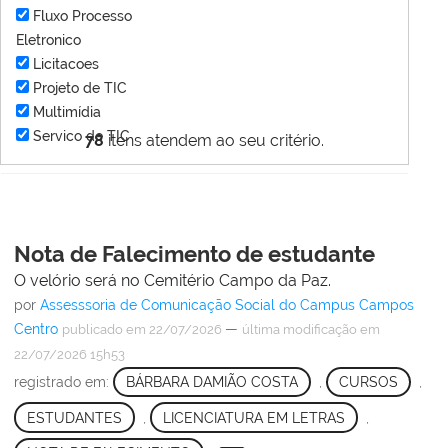
Fluxo Processo
Eletronico
Licitacoes
Projeto de TIC
Multimídia
Servico de TIC
78
itens atendem ao seu critério.
Nota de Falecimento de estudante
O velório será no Cemitério Campo da Paz.
por
Assesssoria de Comunicação Social do Campus Campos
Centro
—
publicado
em 22/07/2026
última modificação
em
22/07/2026 15h53
registrado em:
BÁRBARA DAMIÃO COSTA
,
CURSOS
,
ESTUDANTES
,
LICENCIATURA EM LETRAS
,