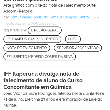
Arte gráfica com o texto Nota de Falecimento (Arte:
Ascom/Reitoria).
por
Comunicação Social do Campus Campos Centro
última
modificação
em 23/08/2024 10h01
registrado em:
DIREÇÃO-GERAL
,
IFF CAMPUS CAMPOS CENTRO
,
LUTO
,
NOTA DE FALECIMENTO
,
SERVIDOR APOSENTADO
,
FELISBERTO MEDEIRO GOMES DA SILVA
IFF Itaperuna divulga nota de
falecimento de aluno do Curso
Concomitante em Química
João Vitor da Silva Rodrigues faleceu nesta quinta-feira,
31 de julho. Ele tinha 23 anos e era morador de Laje do
Muriaé.