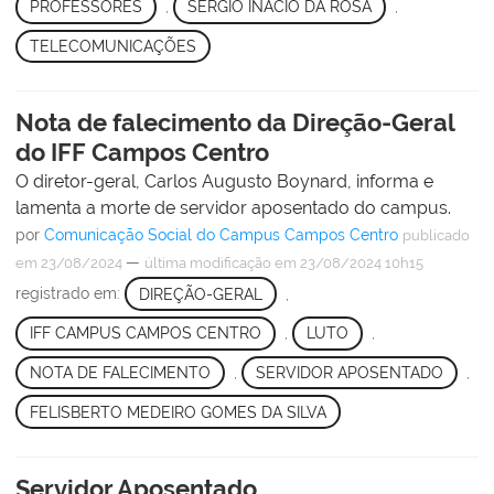
PROFESSORES
,
SÉRGIO INÁCIO DA ROSA
,
TELECOMUNICAÇÕES
Nota de falecimento da Direção-Geral
do IFF Campos Centro
O diretor-geral, Carlos Augusto Boynard, informa e
lamenta a morte de servidor aposentado do campus.
por
Comunicação Social do Campus Campos Centro
publicado
—
em 23/08/2024
última modificação
em 23/08/2024 10h15
registrado em:
DIREÇÃO-GERAL
,
IFF CAMPUS CAMPOS CENTRO
,
LUTO
,
NOTA DE FALECIMENTO
,
SERVIDOR APOSENTADO
,
FELISBERTO MEDEIRO GOMES DA SILVA
Servidor Aposentado