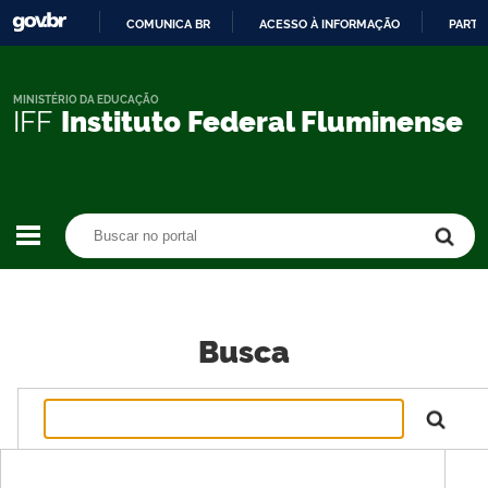
COMUNICA BR
ACESSO À INFORMAÇÃO
PARTI
IR
PARA
O
MINISTÉRIO DA EDUCAÇÃO
IFF
Instituto Federal Fluminense
CONTEÚDO
Buscar no portal
Buscar no portal
Busca