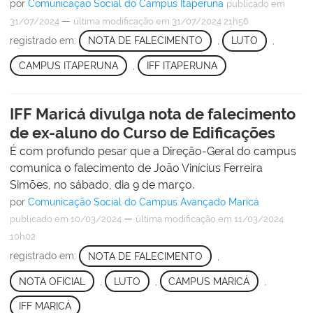
por
Comunicação Social do Campus Itaperuna
publicado
em
—
31/07/2024
última modificação
em 31/07/2024 21h56
registrado em:
NOTA DE FALECIMENTO
,
LUTO
,
CAMPUS ITAPERUNA
,
IFF ITAPERUNA
IFF Maricá divulga nota de falecimento
de ex-aluno do Curso de Edificações
É com profundo pesar que a Direção-Geral do campus
comunica o falecimento de João Vinícius Ferreira
Simões, no sábado, dia 9 de março.
por
Comunicação Social do Campus Avançado Maricá
—
publicado
em 10/03/2024
última modificação
em 11/03/2024
10h02
registrado em:
NOTA DE FALECIMENTO
,
NOTA OFICIAL
,
LUTO
,
CAMPUS MARICÁ
,
IFF MARICÁ