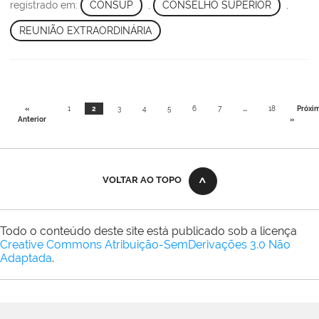
registrado em:
CONSUP
,
CONSELHO SUPERIOR
,
REUNIÃO EXTRAORDINÁRIA
«
1
2
3
4
5
6
7
...
18
Próxi
Anterior
»
VOLTAR AO TOPO
Todo o conteúdo deste site está publicado sob a licença
Creative Commons Atribuição-SemDerivações 3.0 Não
Adaptada
.