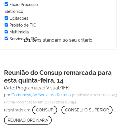
Fluxo Processo
Eletronico
Licitacoes
Projeto de TIC
Multimídia
Servico de TIC
171
itens atendem ao seu critério.
Reunião do Consup remarcada para
esta quinta-feira, 14
(Arte: Programação Visual/IFF)
por
Comunicação Social da Reitoria
—
publicado
em 11/12/2023
última modificação
em 11/12/2023 08h54
registrado em:
CONSUP
,
CONSELHO SUPERIOR
,
REUNIÃO ORDINÁRIA