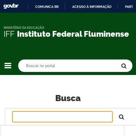
COMUNICA BR
ACESSO À INFORMAÇÃO
PARTI
IR
PARA
O
MINISTÉRIO DA EDUCAÇÃO
IFF
Instituto Federal Fluminense
CONTEÚDO
Buscar no portal
Buscar no portal
Busca