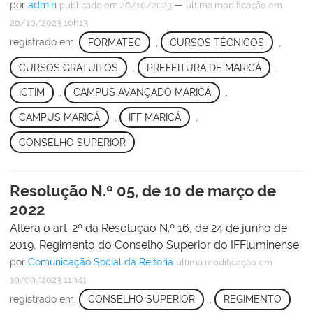
por
admin
—
publicado
em 26/10/2023
última modificação
em
26/10/2023 16h13
registrado em:
FORMATEC
,
CURSOS TÉCNICOS
,
CURSOS GRATUITOS
,
PREFEITURA DE MARICÁ
,
ICTIM
,
CAMPUS AVANÇADO MARICÁ
,
CAMPUS MARICÁ
,
IFF MARICÁ
,
CONSELHO SUPERIOR
Resolução N.º 05, de 10 de março de
2022
Altera o art. 2º da Resolução N.º 16, de 24 de junho de
2019, Regimento do Conselho Superior do IFFluminense.
por
Comunicação Social da Reitoria
última modificação
em
19/09/2023 11h41
registrado em:
CONSELHO SUPERIOR
,
REGIMENTO