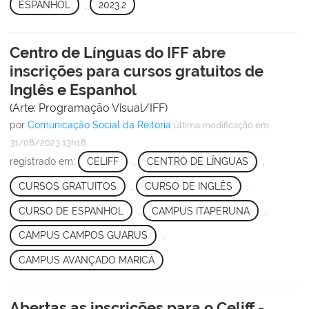
ESPANHOL
,
2023.2
Centro de Línguas do IFF abre
inscrições para cursos gratuitos de
Inglês e Espanhol
(Arte: Programação Visual/IFF)
por
Comunicação Social da Reitoria
última modificação
em
31/08/2023 13h18
registrado em:
CELIFF
,
CENTRO DE LÍNGUAS
,
CURSOS GRATUITOS
,
CURSO DE INGLÊS
,
CURSO DE ESPANHOL
,
CAMPUS ITAPERUNA
,
CAMPUS CAMPOS GUARUS
,
CAMPUS AVANÇADO MARICÁ
Abertas as inscrições para o Celiff -