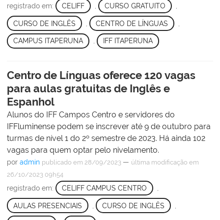
registrado em:
CELIFF
,
CURSO GRATUITO
,
CURSO DE INGLÊS
,
CENTRO DE LÍNGUAS
,
CAMPUS ITAPERUNA
,
IFF ITAPERUNA
Centro de Línguas oferece 120 vagas
para aulas gratuitas de Inglês e
Espanhol
Alunos do IFF Campos Centro e servidores do
IFFluminense podem se inscrever até 9 de outubro para
turmas de nível 1 do 2º semestre de 2023. Há ainda 102
vagas para quem optar pelo nivelamento.
por
admin
—
publicado
em 28/09/2023
última modificação
em
26/10/2023 09h54
registrado em:
CELIFF CAMPUS CENTRO
,
AULAS PRESENCIAIS
,
CURSO DE INGLÊS
,