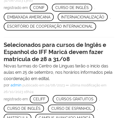
31/08/2023 13h10
registrado em:
CONIF
,
CURSO DE INGLÊS
,
EMBAIXADA AMERICANA
,
INTERNACIONALIZAÇÃO
,
ESCRITÓRIO DE COOPERAÇÃO INTERNACIONAL
Selecionados para cursos de Inglês e
Espanhol do IFF Maricá devem fazer
matrícula de 28 a 31/08
Novas turmas do Centro de Línguas terão o início das
aulas em 25 de setembro, nos horários informados pela
coordenação em edital.
por
admin
—
publicado
em 24/08/2023
última modificação
em
26/10/2023 16h24
registrado em:
CELIFF
,
CURSOS GRATUITOS
,
CURSO DE INGLÊS
,
CURSO DE ESPANHOL
,
MATRÍCULA
,
CAMPUS AVANÇADO MARICÁ
,