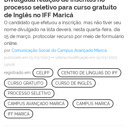
processo seletivo para curso gratuito
de Inglês no IFF Maricá
O candidato que efetuou a inscrição, mas não tiver seu
nome divulgado na lista deverá, nesta quarta-feira, dia
15 de março, protocolar recurso por meio de formulário
online.
por
Comunicação Social do Campus Avançado Maricá
—
publicado
em 15/03/2023
última modificação
em 15/03/2023
14h08
registrado em:
CELIFF
,
CENTRO DE LÍNGUAS DO IFF
,
CURSO GRATUITO
,
CURSO DE INGLÊS
,
PROCESSO SELETIVO
,
CAMPUS AVANÇADO MARICÁ
,
CAMPUS MARICÁ
,
IFF MARICÁ