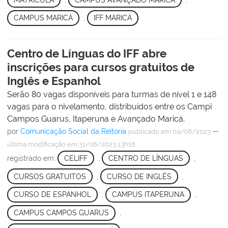
CAMPUS MARICÁ
,
IFF MARICÁ
Centro de Línguas do IFF abre
inscrições para cursos gratuitos de
Inglês e Espanhol
Serão 80 vagas disponíveis para turmas de nível 1 e 148
vagas para o nivelamento, distribuídos entre os Campi
Campos Guarus, Itaperuna e Avançado Maricá.
por
Comunicação Social da Reitoria
—
publicado
em 04/08/2023
última modificação
em 31/08/2023 13h18
registrado em:
CELIFF
,
CENTRO DE LÍNGUAS
,
CURSOS GRATUITOS
,
CURSO DE INGLÊS
,
CURSO DE ESPANHOL
,
CAMPUS ITAPERUNA
,
CAMPUS CAMPOS GUARUS
,