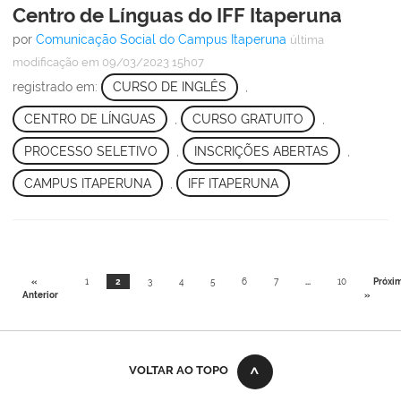
Centro de Línguas do IFF Itaperuna
por
Comunicação Social do Campus Itaperuna
última
modificação
em 09/03/2023 15h07
registrado em:
CURSO DE INGLÊS
,
CENTRO DE LÍNGUAS
,
CURSO GRATUITO
,
PROCESSO SELETIVO
,
INSCRIÇÕES ABERTAS
,
CAMPUS ITAPERUNA
,
IFF ITAPERUNA
«
1
2
3
4
5
6
7
...
10
Próxi
Anterior
»
VOLTAR AO TOPO