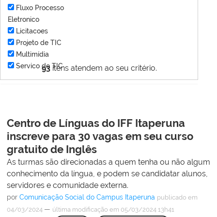
Fluxo Processo
Eletronico
Licitacoes
Projeto de TIC
Multimídia
Servico de TIC
93
itens atendem ao seu critério.
Centro de Línguas do IFF Itaperuna
inscreve para 30 vagas em seu curso
gratuito de Inglês
As turmas são direcionadas a quem tenha ou não algum
conhecimento da língua, e podem se candidatar alunos,
servidores e comunidade externa.
por
Comunicação Social do Campus Itaperuna
publicado
em
—
04/03/2024
última modificação
em 05/03/2024 13h41