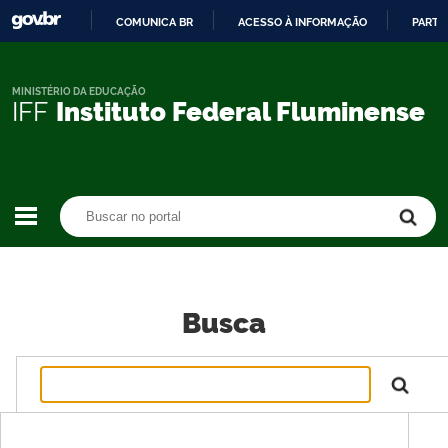
COMUNICA BR
ACESSO À INFORMAÇÃO
PARTI
IR
PARA
O
MINISTÉRIO DA EDUCAÇÃO
IFF
Instituto Federal Fluminense
CONTEÚDO
Buscar no portal
Buscar no portal
Busca