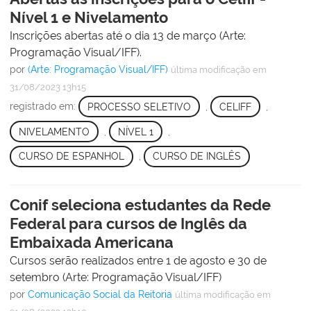
Nível 1 e Nivelamento
Inscrições abertas até o dia 13 de março (Arte:
Programação Visual/IFF).
por
(Arte: Programação Visual/IFF)
última modificação
em
31/08/2023 13h15
registrado em:
PROCESSO SELETIVO
,
CELIFF
,
NIVELAMENTO
,
NÍVEL 1
,
CURSO DE ESPANHOL
,
CURSO DE INGLÊS
Conif seleciona estudantes da Rede
Federal para cursos de Inglês da
Embaixada Americana
Cursos serão realizados entre 1 de agosto e 30 de
setembro (Arte: Programação Visual/IFF)
por
Comunicação Social da Reitoria
última modificação
em