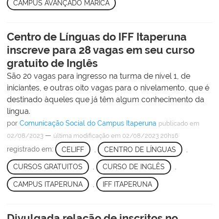
CAMPUS AVANÇADO MARICÁ
Centro de Línguas do IFF Itaperuna
inscreve para 28 vagas em seu curso
gratuito de Inglês
São 20 vagas para ingresso na turma de nível 1, de
iniciantes, e outras oito vagas para o nivelamento, que é
destinado àqueles que já têm algum conhecimento da
língua.
por
Comunicação Social do Campus Itaperuna
publicado
em
—
02/08/2023
última modificação
em 02/08/2023 20h16
registrado em:
CELIFF
,
CENTRO DE LÍNGUAS
,
CURSOS GRATUITOS
,
CURSO DE INGLÊS
,
CAMPUS ITAPERUNA
,
IFF ITAPERUNA
Divulgada relação de inscritos no