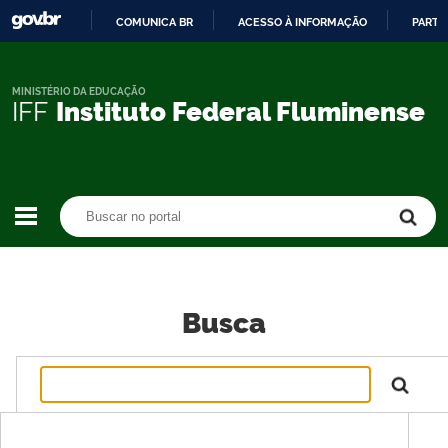
COMUNICA BR
ACESSO À INFORMAÇÃO
PARTI
IR
PARA
O
MINISTÉRIO DA EDUCAÇÃO
IFF
Instituto Federal Fluminense
CONTEÚDO
Buscar no portal
Buscar no portal
Busca