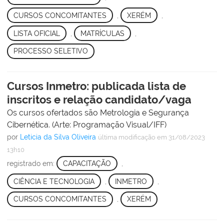
CURSOS CONCOMITANTES
,
XERÉM
,
LISTA OFICIAL
,
MATRÍCULAS
,
PROCESSO SELETIVO
Cursos Inmetro: publicada lista de
inscritos e relação candidato/vaga
Os cursos ofertados são Metrologia e Segurança
Cibernética. (Arte: Programação Visual/IFF)
por
Leticia da Silva Oliveira
última modificação
em 31/08/2023
13h10
registrado em:
CAPACITAÇÃO
,
CIÊNCIA E TECNOLOGIA
,
INMETRO
,
CURSOS CONCOMITANTES
,
XERÉM