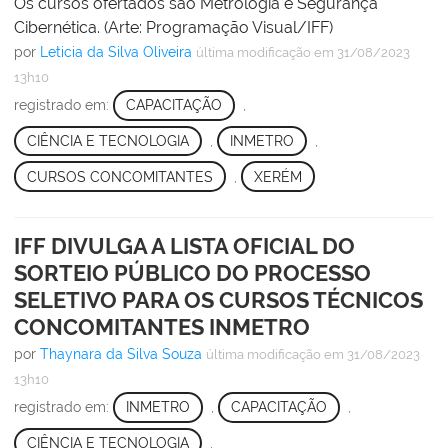
Os cursos ofertados são Metrologia e Segurança
Cibernética. (Arte: Programação Visual/IFF)
por
Leticia da Silva Oliveira
última modificação
em 31/08/2023
13h10
registrado em:
CAPACITAÇÃO
,
CIÊNCIA E TECNOLOGIA
,
INMETRO
,
CURSOS CONCOMITANTES
,
XERÉM
IFF DIVULGA A LISTA OFICIAL DO
SORTEIO PÚBLICO DO PROCESSO
SELETIVO PARA OS CURSOS TÉCNICOS
CONCOMITANTES INMETRO
por
Thaynara da Silva Souza
última modificação
em 31/08/2023
13h10
registrado em:
INMETRO
,
CAPACITAÇÃO
,
CIÊNCIA E TECNOLOGIA
,