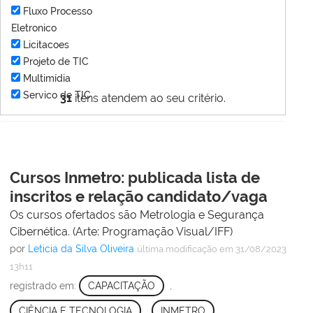
Fluxo Processo
Eletronico
Licitacoes
Projeto de TIC
Multimídia
Servico de TIC
31
itens atendem ao seu critério.
Cursos Inmetro: publicada lista de
inscritos e relação candidato/vaga
Os cursos ofertados são Metrologia e Segurança
Cibernética. (Arte: Programação Visual/IFF)
por
Leticia da Silva Oliveira
última modificação
em 31/08/2023
13h11
registrado em:
CAPACITAÇÃO
,
CIÊNCIA E TECNOLOGIA
,
INMETRO
,