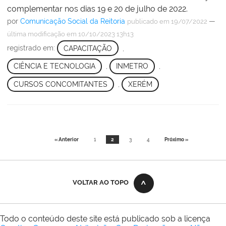
complementar nos dias 19 e 20 de julho de 2022.
por
Comunicação Social da Reitoria
—
publicado
em 19/07/2022
última modificação
em 10/10/2023 13h13
registrado em:
CAPACITAÇÃO
,
CIÊNCIA E TECNOLOGIA
,
INMETRO
,
CURSOS CONCOMITANTES
,
XERÉM
« Anterior
1
2
3
4
Próximo »
VOLTAR AO TOPO
Todo o conteúdo deste site está publicado sob a licença