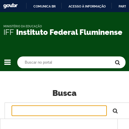
COMUNICA BR
ACESSO À INFORMAÇÃO
PARTI
IR
PARA
O
MINISTÉRIO DA EDUCAÇÃO
IFF
Instituto Federal Fluminense
CONTEÚDO
Buscar no portal
Buscar no portal
Busca