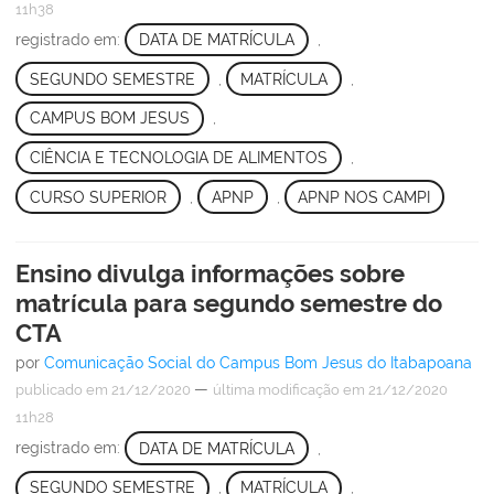
11h38
registrado em:
DATA DE MATRÍCULA
,
SEGUNDO SEMESTRE
,
MATRÍCULA
,
CAMPUS BOM JESUS
,
CIÊNCIA E TECNOLOGIA DE ALIMENTOS
,
CURSO SUPERIOR
,
APNP
,
APNP NOS CAMPI
Ensino divulga informações sobre
matrícula para segundo semestre do
CTA
por
Comunicação Social do Campus Bom Jesus do Itabapoana
—
publicado
em 21/12/2020
última modificação
em 21/12/2020
11h28
registrado em:
DATA DE MATRÍCULA
,
SEGUNDO SEMESTRE
,
MATRÍCULA
,