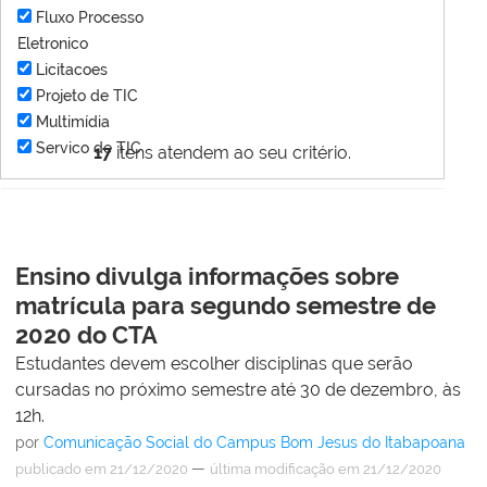
Fluxo Processo
Eletronico
Licitacoes
Projeto de TIC
Multimídia
Servico de TIC
17
itens atendem ao seu critério.
Ensino divulga informações sobre
matrícula para segundo semestre de
2020 do CTA
Estudantes devem escolher disciplinas que serão
cursadas no próximo semestre até 30 de dezembro, às
12h.
por
Comunicação Social do Campus Bom Jesus do Itabapoana
—
publicado
em 21/12/2020
última modificação
em 21/12/2020