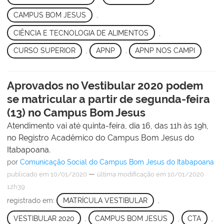
CAMPUS BOM JESUS
,
CIÊNCIA E TECNOLOGIA DE ALIMENTOS
,
CURSO SUPERIOR
,
APNP
,
APNP NOS CAMPI
Aprovados no Vestibular 2020 podem
se matricular a partir de segunda-feira
(13) no Campus Bom Jesus
Atendimento vai até quinta-feira, dia 16, das 11h às 19h,
no Registro Acadêmico do Campus Bom Jesus do
Itabapoana.
por
Comunicação Social do Campus Bom Jesus do Itabapoana
—
publicado
em 10/01/2020
última modificação
em 10/01/2020
12h39
registrado em:
MATRÍCULA VESTIBULAR
,
VESTIBULAR 2020
,
CAMPUS BOM JESUS
,
CTA
,