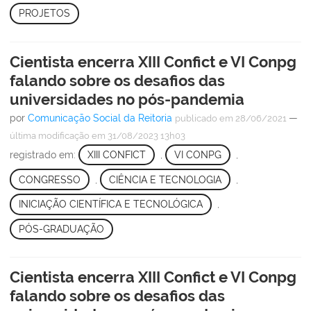
PROJETOS
Cientista encerra XIII Confict e VI Conpg
falando sobre os desafios das
universidades no pós-pandemia
por
Comunicação Social da Reitoria
—
publicado
em 28/06/2021
última modificação
em 31/08/2023 13h03
registrado em:
XIII CONFICT
,
VI CONPG
,
CONGRESSO
,
CIÊNCIA E TECNOLOGIA
,
INICIAÇÃO CIENTÍFICA E TECNOLÓGICA
,
PÓS-GRADUAÇÃO
Cientista encerra XIII Confict e VI Conpg
falando sobre os desafios das