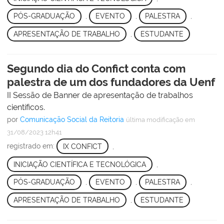
PÓS-GRADUAÇÃO
,
EVENTO
,
PALESTRA
,
APRESENTAÇÃO DE TRABALHO
,
ESTUDANTE
Segundo dia do Confict conta com
palestra de um dos fundadores da Uenf
II Sessão de Banner de apresentação de trabalhos
científicos.
por
Comunicação Social da Reitoria
última modificação
em
31/08/2023 12h41
registrado em:
IX CONFICT
,
INICIAÇÃO CIENTÍFICA E TECNOLÓGICA
,
PÓS-GRADUAÇÃO
,
EVENTO
,
PALESTRA
,
APRESENTAÇÃO DE TRABALHO
,
ESTUDANTE