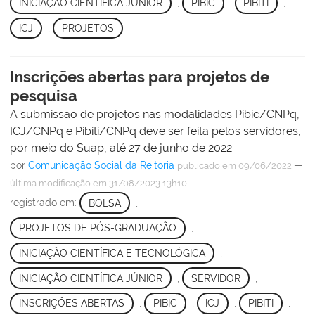
INICIAÇÃO CIENTÍFICA JÚNIOR
,
PIBIC
,
PIBITI
,
ICJ
,
PROJETOS
Inscrições abertas para projetos de
pesquisa
A submissão de projetos nas modalidades Pibic/CNPq,
ICJ/CNPq e Pibiti/CNPq deve ser feita pelos servidores,
por meio do Suap, até 27 de junho de 2022.
por
Comunicação Social da Reitoria
—
publicado
em 09/06/2022
última modificação
em 31/08/2023 13h10
registrado em:
BOLSA
,
PROJETOS DE PÓS-GRADUAÇÃO
,
INICIAÇÃO CIENTÍFICA E TECNOLÓGICA
,
INICIAÇÃO CIENTÍFICA JÚNIOR
,
SERVIDOR
,
INSCRIÇÕES ABERTAS
,
PIBIC
,
ICJ
,
PIBITI
,