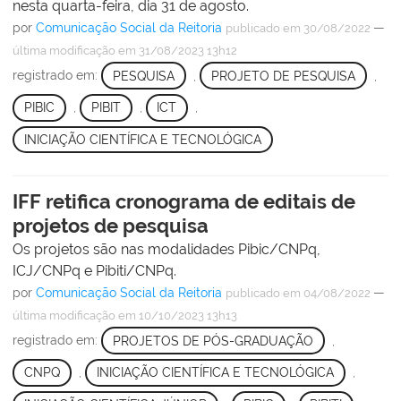
nesta quarta-feira, dia 31 de agosto.
por
Comunicação Social da Reitoria
—
publicado
em 30/08/2022
última modificação
em 31/08/2023 13h12
registrado em:
PESQUISA
,
PROJETO DE PESQUISA
,
PIBIC
,
PIBIT
,
ICT
,
INICIAÇÃO CIENTÍFICA E TECNOLÓGICA
IFF retifica cronograma de editais de
projetos de pesquisa
Os projetos são nas modalidades Pibic/CNPq,
ICJ/CNPq e Pibiti/CNPq.
por
Comunicação Social da Reitoria
—
publicado
em 04/08/2022
última modificação
em 10/10/2023 13h13
registrado em:
PROJETOS DE PÓS-GRADUAÇÃO
,
CNPQ
,
INICIAÇÃO CIENTÍFICA E TECNOLÓGICA
,