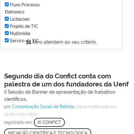
Fluxo Processo
Eletronico
Licitacoes
Projeto de TIC
Multimídia
Servico de TIC
34
itens atendem ao seu critério.
Segundo dia do Confict conta com
palestra de um dos fundadores da Uenf
II Sessão de Banner de apresentação de trabalhos
científicos.
por
Comunicação Social da Reitoria
última modificação
em
31/08/2023 12h41
registrado em:
IX CONFICT
,
INICIAÇÃO CIENTÍFICA E TECNOLÓGICA
,