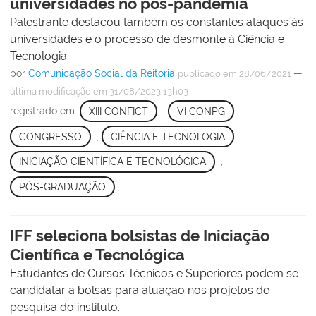
universidades no pós-pandemia
Palestrante destacou também os constantes ataques às
universidades e o processo de desmonte à Ciência e
Tecnologia.
por
Comunicação Social da Reitoria
—
publicado
em 28/06/2021
última modificação
em 31/08/2023 13h03
registrado em:
XIII CONFICT
,
VI CONPG
,
CONGRESSO
,
CIÊNCIA E TECNOLOGIA
,
INICIAÇÃO CIENTÍFICA E TECNOLÓGICA
,
PÓS-GRADUAÇÃO
IFF seleciona bolsistas de Iniciação
Científica e Tecnológica
Estudantes de Cursos Técnicos e Superiores podem se
candidatar a bolsas para atuação nos projetos de
pesquisa do instituto.