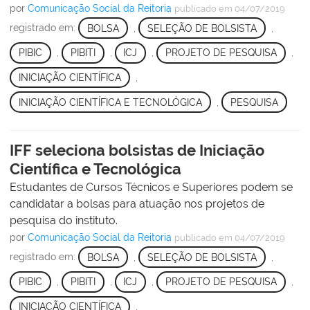
por
Comunicação Social da Reitoria
publicado
em 04/07/2019
registrado em:
BOLSA
,
SELEÇÃO DE BOLSISTA
,
PIBIC
,
PIBITI
,
ICJ
,
PROJETO DE PESQUISA
,
INICIAÇÃO CIENTÍFICA
,
INICIAÇÃO CIENTÍFICA E TECNOLÓGICA
,
PESQUISA
IFF seleciona bolsistas de Iniciação
Científica e Tecnológica
Estudantes de Cursos Técnicos e Superiores podem se
candidatar a bolsas para atuação nos projetos de
pesquisa do instituto.
por
Comunicação Social da Reitoria
publicado
em 04/07/2019
registrado em:
BOLSA
,
SELEÇÃO DE BOLSISTA
,
PIBIC
,
PIBITI
,
ICJ
,
PROJETO DE PESQUISA
,
INICIAÇÃO CIENTÍFICA
,