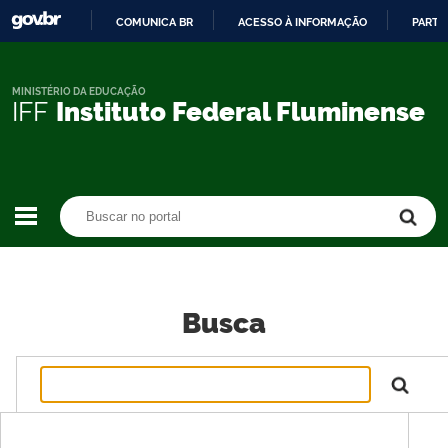
COMUNICA BR
ACESSO À INFORMAÇÃO
PARTI
IR
PARA
O
MINISTÉRIO DA EDUCAÇÃO
IFF
Instituto Federal Fluminense
CONTEÚDO
Buscar no portal
Buscar no portal
Busca