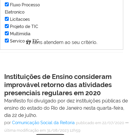
Fluxo Processo
Eletronico
Licitacoes
Projeto de TIC
Multimídia
Servico de TIC
17
itens atendem ao seu critério.
Instituições de Ensino consideram
improvável retorno das atividades
presenciais regulares em 2020
Manifesto foi divulgado por dez instituições públicas de
ensino do estado do Rio de Janeiro nesta quarta-feira,
dia 22 de julho.
por
Comunicação Social da Reitoria
—
publicado
em 22/07/2020
última modificação
em 31/08/2023 12h59