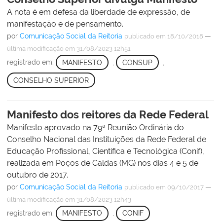
A nota é em defesa da liberdade de expressão, de
manifestação e de pensamento.
por
Comunicação Social da Reitoria
—
publicado
em 18/10/2018
última modificação
em 31/08/2023 12h51
registrado em:
MANIFESTO
,
CONSUP
,
CONSELHO SUPERIOR
Manifesto dos reitores da Rede Federal
Manifesto aprovado na 79ª Reunião Ordinária do
Conselho Nacional das Instituições da Rede Federal de
Educação Profissional, Científica e Tecnológica (Conif),
realizada em Poços de Caldas (MG) nos dias 4 e 5 de
outubro de 2017.
por
Comunicação Social da Reitoria
—
publicado
em 09/10/2017
última modificação
em 31/08/2023 12h43
registrado em:
MANIFESTO
,
CONIF