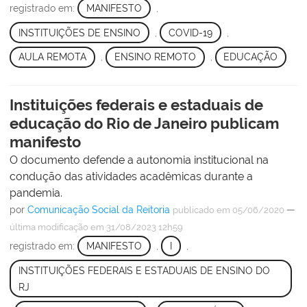
registrado em:
MANIFESTO
,
INSTITUIÇÕES DE ENSINO
,
COVID-19
,
AULA REMOTA
,
ENSINO REMOTO
,
EDUCAÇÃO
Instituições federais e estaduais de
educação do Rio de Janeiro publicam
manifesto
O documento defende a autonomia institucional na
condução das atividades acadêmicas durante a
pandemia.
por
Comunicação Social da Reitoria
—
publicado
em 05/06/2020
última modificação
em 31/08/2023 12h59
registrado em:
MANIFESTO
,
I
,
INSTITUIÇÕES FEDERAIS E ESTADUAIS DE ENSINO DO
RJ