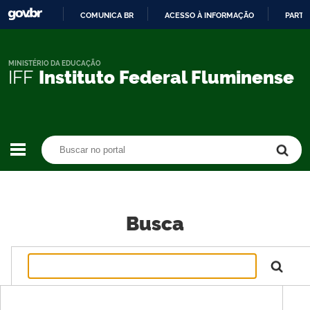
COMUNICA BR
ACESSO À INFORMAÇÃO
PARTI
IR
PARA
O
MINISTÉRIO DA EDUCAÇÃO
IFF
Instituto Federal Fluminense
CONTEÚDO
Buscar no portal
Buscar no portal
Busca