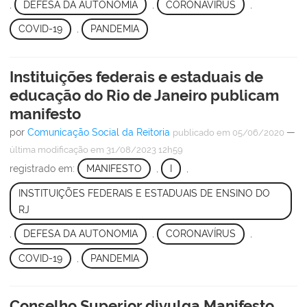
,
DEFESA DA AUTONOMIA
,
CORONAVÍRUS
,
COVID-19
,
PANDEMIA
Instituições federais e estaduais de
educação do Rio de Janeiro publicam
manifesto
por
Comunicação Social da Reitoria
—
publicado
em 05/06/2020
última modificação
em 31/08/2023 12h59
registrado em:
MANIFESTO
,
I
,
INSTITUIÇÕES FEDERAIS E ESTADUAIS DE ENSINO DO
RJ
,
DEFESA DA AUTONOMIA
,
CORONAVÍRUS
,
COVID-19
,
PANDEMIA
Conselho Superior divulga Manifesto