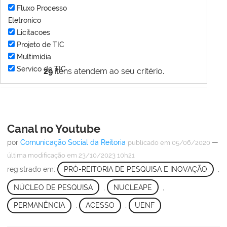
Fluxo Processo
Eletronico
Licitacoes
Projeto de TIC
Multimídia
Servico de TIC
29
itens atendem ao seu critério.
Canal no Youtube
por
Comunicação Social da Reitoria
—
publicado
em 05/06/2020
última modificação
em 23/10/2023 10h21
registrado em:
PRÓ-REITORIA DE PESQUISA E INOVAÇÃO
,
NÚCLEO DE PESQUISA
,
NUCLEAPE
,
PERMANÊNCIA
,
ACESSO
,
UENF