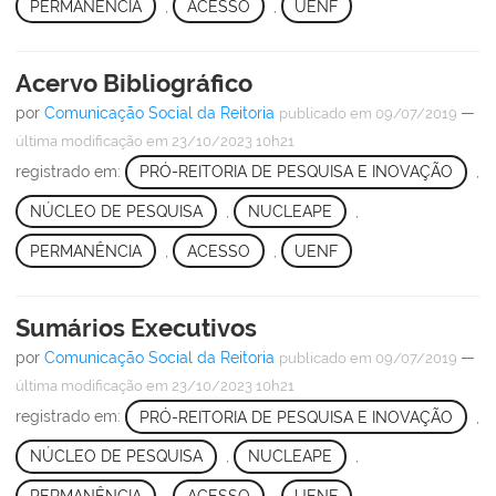
PERMANÊNCIA
,
ACESSO
,
UENF
Acervo Bibliográfico
por
Comunicação Social da Reitoria
—
publicado
em 09/07/2019
última modificação
em 23/10/2023 10h21
registrado em:
PRÓ-REITORIA DE PESQUISA E INOVAÇÃO
,
NÚCLEO DE PESQUISA
,
NUCLEAPE
,
PERMANÊNCIA
,
ACESSO
,
UENF
Sumários Executivos
por
Comunicação Social da Reitoria
—
publicado
em 09/07/2019
última modificação
em 23/10/2023 10h21
registrado em:
PRÓ-REITORIA DE PESQUISA E INOVAÇÃO
,
NÚCLEO DE PESQUISA
,
NUCLEAPE
,