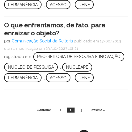
PERMANÊNCIA
,
ACESSO
,
UENF
O que enfrentamos, de fato, para
enraizar o objeto?
por
Comunicação Social da Reitoria
—
publicado
em 17/06/2019
última modificação
em 23/10/2023 10h21
registrado em:
PRÓ-REITORIA DE PESQUISA E INOVAÇÃO
,
NÚCLEO DE PESQUISA
,
NUCLEAPE
,
PERMANÊNCIA
,
ACESSO
,
UENF
« Anterior
1
2
3
Próximo »