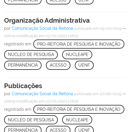
PERMANÊNCIA
,
ACESSO
,
UENF
Organização Administrativa
por
Comunicação Social da Reitoria
—
publicado
em 09/07/2019
última modificação
em 23/10/2023 10h21
registrado em:
PRÓ-REITORIA DE PESQUISA E INOVAÇÃO
,
NÚCLEO DE PESQUISA
,
NUCLEAPE
,
PERMANÊNCIA
,
ACESSO
,
UENF
Publicações
por
Comunicação Social da Reitoria
—
publicado
em 27/06/2019
última modificação
em 23/10/2023 10h21
registrado em:
PRÓ-REITORIA DE PESQUISA E INOVAÇÃO
,
NÚCLEO DE PESQUISA
,
NUCLEAPE
,
PERMANÊNCIA
,
ACESSO
,
UENF