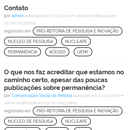
Contato
por
admin
—
publicado
em 27/05/2020
última modificação
em
23/10/2023 10h21
registrado em:
PRÓ-REITORIA DE PESQUISA E INOVAÇÃO
,
NÚCLEO DE PESQUISA
,
NUCLEAPE
,
PERMANÊNCIA
,
ACESSO
,
UENF
O que nos faz acreditar que estamos no
caminho certo, apesar das poucas
publicações sobre permanência?
por
Comunicação Social da Reitoria
—
publicado
em 27/05/2020
última modificação
em 23/10/2023 10h21
registrado em:
PRÓ-REITORIA DE PESQUISA E INOVAÇÃO
,
NÚCLEO DE PESQUISA
,
NUCLEAPE
,