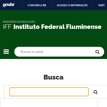
COMUNICA BR
ACESSO À INFORMAÇÃO
PARTI
IR
PARA
O
MINISTÉRIO DA EDUCAÇÃO
IFF
Instituto Federal Fluminense
CONTEÚDO
Buscar no portal
Buscar no portal
Busca