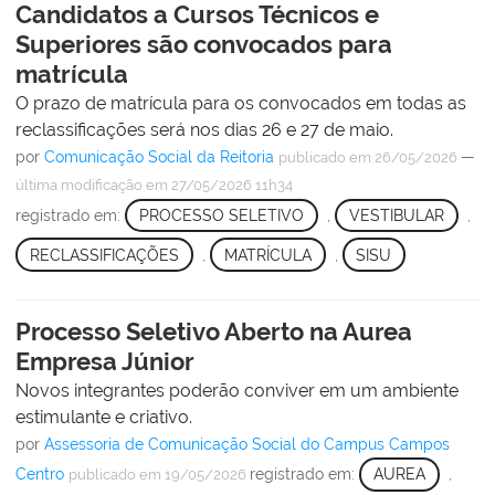
Candidatos a Cursos Técnicos e
Superiores são convocados para
matrícula
O prazo de matrícula para os convocados em todas as
reclassificações será nos dias 26 e 27 de maio.
por
Comunicação Social da Reitoria
—
publicado
em 26/05/2026
última modificação
em 27/05/2026 11h34
registrado em:
PROCESSO SELETIVO
,
VESTIBULAR
,
RECLASSIFICAÇÕES
,
MATRÍCULA
,
SISU
Processo Seletivo Aberto na Aurea
Empresa Júnior
Novos integrantes poderão conviver em um ambiente
estimulante e criativo.
por
Assessoria de Comunicação Social do Campus Campos
Centro
registrado em:
AUREA
,
publicado
em 19/05/2026