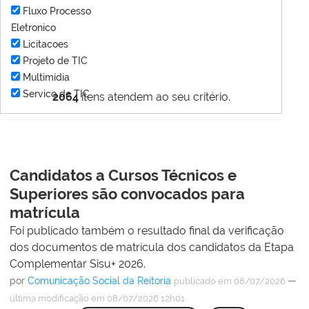
Fluxo Processo
Eletronico
Licitacoes
Projeto de TIC
Multimídia
Servico de TIC
2064
itens atendem ao seu critério.
Candidatos a Cursos Técnicos e
Superiores são convocados para
matrícula
Foi publicado também o resultado final da verificação
dos documentos de matrícula dos candidatos da Etapa
Complementar Sisu+ 2026.
por
Comunicação Social da Reitoria
—
publicado
em 08/07/2026
última modificação
em 08/07/2026 12h01