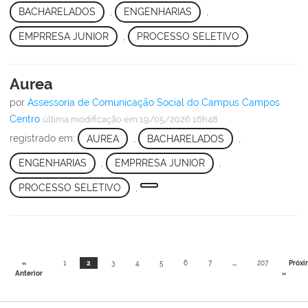
BACHARELADOS
,
ENGENHARIAS
,
EMPRRESA JUNIOR
,
PROCESSO SELETIVO
Aurea
por
Assessoria de Comunicação Social do Campus Campos
Centro
última modificação
em 19/05/2026 16h48
registrado em:
AUREA
,
BACHARELADOS
,
ENGENHARIAS
,
EMPRRESA JUNIOR
,
PROCESSO SELETIVO
,
«
1
2
3
4
5
6
7
...
207
Próxi
Anterior
»