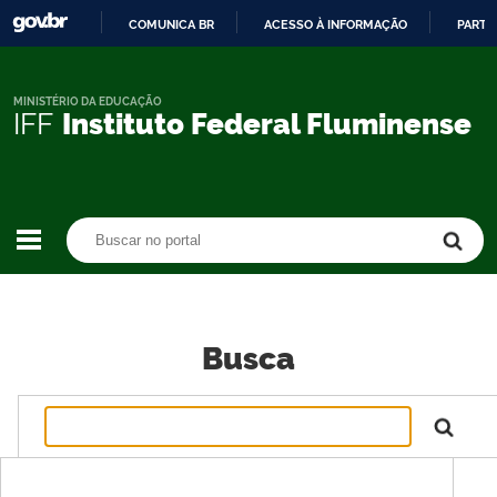
COMUNICA BR
ACESSO À INFORMAÇÃO
PARTI
IR
PARA
O
MINISTÉRIO DA EDUCAÇÃO
IFF
Instituto Federal Fluminense
CONTEÚDO
Buscar no portal
Buscar no portal
Busca