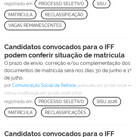
registrado em:
PROCESSO SELETIVO
,
SISU
,
MATRÍCULA
,
RECLASSIFICAÇÃO
,
VAGAS REMANESCENTES
Candidatos convocados para o IFF
podem conferir situação de matrícula
O prazo de envio, correção e/ou complementação dos
documentos de matrícula será nos dias 30 de junho e 1º
de julho.
por
Comunicação Social da Reitoria
—
publicado
em 30/06/2026
última modificação
em 30/06/2026 17h32
registrado em:
PROCESSO SELETIVO
,
SISU 2026
,
MATRÍCULA
,
RECLASSIFICAÇÕES
Candidatos convocados para o IFF