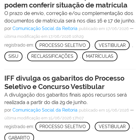
podem conferir situação de matrícula
O prazo de envio, correção e/ou complementação dos
documentos de matrícula será nos dias 16 e 17 de junho.
por
Comunicação Social da Reitoria
—
publicado
em 17/06/2026
última modificação
em 17/06/2026 10h29
registrado em:
PROCESSO SELETIVO
,
VESTIBULAR
,
SISU
,
RECLASSIFICAÇÕES
,
MATRÍCULAS
IFF divulga os gabaritos do Processo
Seletivo e Concurso Vestibular
A divulgação dos gabaritos finais após recursos será
realizada a partir do dia 29 de junho.
por
Comunicação Social da Reitoria
—
publicado
em 15/06/2026
última modificação
em 15/06/2026 17h07
registrado em:
PROCESSO SELETIVO
,
VESTIBULAR
,
GABARITO