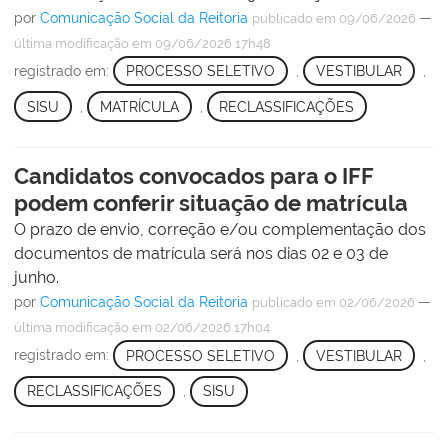
por
Comunicação Social da Reitoria
—
publicado
em 09/06/2026
última modificação
em 09/06/2026 17h48
registrado em:
PROCESSO SELETIVO
,
VESTIBULAR
,
SISU
,
MATRÍCULA
,
RECLASSIFICAÇÕES
Candidatos convocados para o IFF
podem conferir situação de matrícula
O prazo de envio, correção e/ou complementação dos
documentos de matrícula será nos dias 02 e 03 de
junho.
por
Comunicação Social da Reitoria
—
publicado
em 02/06/2026
última modificação
em 02/06/2026 17h04
registrado em:
PROCESSO SELETIVO
,
VESTIBULAR
,
RECLASSIFICAÇÕES
,
SISU