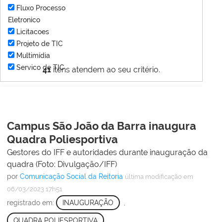
Fluxo Processo
Eletronico
Licitacoes
Projeto de TIC
Multimídia
Servico de TIC
41
itens atendem ao seu critério.
Campus São João da Barra inaugura
Quadra Poliesportiva
Gestores do IFF e autoridades durante inauguração da
quadra (Foto: Divulgação/IFF)
por
Comunicação Social da Reitoria
última modificação
em
06/03/2023 17h51
registrado em:
INAUGURAÇÃO
,
QUADRA POLIESPORTIVA
,