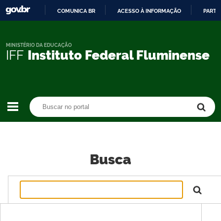
COMUNICA BR
ACESSO À INFORMAÇÃO
PARTI
IR
PARA
O
MINISTÉRIO DA EDUCAÇÃO
IFF
Instituto Federal Fluminense
CONTEÚDO
Buscar no portal
Buscar no portal
Busca