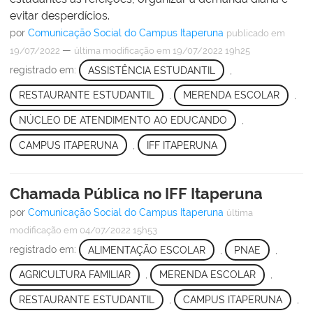
evitar desperdícios.
por
Comunicação Social do Campus Itaperuna
publicado
em
—
19/07/2022
última modificação
em 19/07/2022 19h25
registrado em:
ASSISTÊNCIA ESTUDANTIL
,
RESTAURANTE ESTUDANTIL
,
MERENDA ESCOLAR
,
NÚCLEO DE ATENDIMENTO AO EDUCANDO
,
CAMPUS ITAPERUNA
,
IFF ITAPERUNA
Chamada Pública no IFF Itaperuna
por
Comunicação Social do Campus Itaperuna
última
modificação
em 04/07/2022 15h53
registrado em:
ALIMENTAÇÃO ESCOLAR
,
PNAE
,
AGRICULTURA FAMILIAR
,
MERENDA ESCOLAR
,
RESTAURANTE ESTUDANTIL
,
CAMPUS ITAPERUNA
,