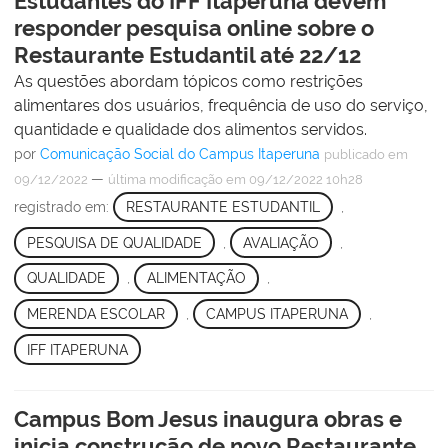
Estudantes do IFF Itaperuna devem
responder pesquisa online sobre o
Restaurante Estudantil até 22/12
As questões abordam tópicos como restrições
alimentares dos usuários, frequência de uso do serviço,
quantidade e qualidade dos alimentos servidos.
por
Comunicação Social do Campus Itaperuna
publicado
em
—
09/12/2022
última modificação
em 09/12/2022 10h28
registrado em:
RESTAURANTE ESTUDANTIL
,
PESQUISA DE QUALIDADE
,
AVALIAÇÃO
,
QUALIDADE
,
ALIMENTAÇÃO
,
MERENDA ESCOLAR
,
CAMPUS ITAPERUNA
,
IFF ITAPERUNA
Campus Bom Jesus inaugura obras e
inicia construção de novo Restaurante