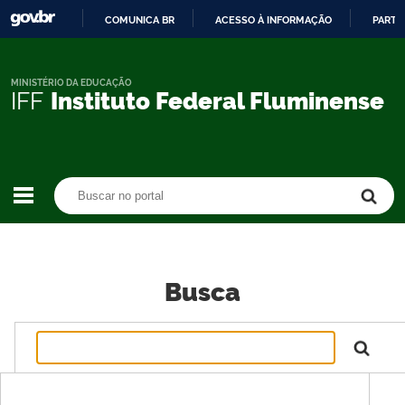
COMUNICA BR
ACESSO À INFORMAÇÃO
PARTI
IR
PARA
O
MINISTÉRIO DA EDUCAÇÃO
IFF
Instituto Federal Fluminense
CONTEÚDO
Buscar no portal
Buscar no portal
Busca