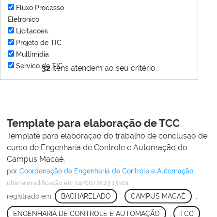
Fluxo Processo
Eletronico
Licitacoes
Projeto de TIC
Multimídia
Servico de TIC
32
itens atendem ao seu critério.
Template para elaboração de TCC
Template para elaboração do trabalho de conclusão de
curso de Engenharia de Controle e Automação do
Campus Macaé.
por
Coordenação de Engenharia de Controle e Automação
última modificação
em 14/06/2023 13h01
registrado em:
BACHARELADO
,
CAMPUS MACAÉ
,
ENGENHARIA DE CONTROLE E AUTOMAÇÃO
,
TCC