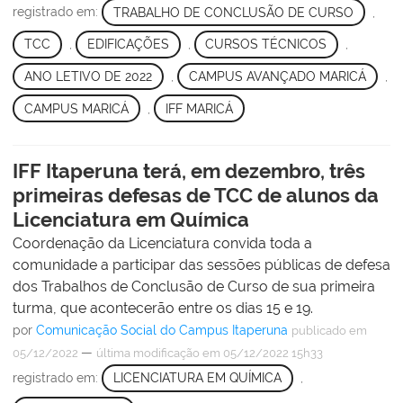
registrado em:
TRABALHO DE CONCLUSÃO DE CURSO
,
TCC
,
EDIFICAÇÕES
,
CURSOS TÉCNICOS
,
ANO LETIVO DE 2022
,
CAMPUS AVANÇADO MARICÁ
,
CAMPUS MARICÁ
,
IFF MARICÁ
IFF Itaperuna terá, em dezembro, três
primeiras defesas de TCC de alunos da
Licenciatura em Química
Coordenação da Licenciatura convida toda a
comunidade a participar das sessões públicas de defesa
dos Trabalhos de Conclusão de Curso de sua primeira
turma, que acontecerão entre os dias 15 e 19.
por
Comunicação Social do Campus Itaperuna
publicado
em
—
05/12/2022
última modificação
em 05/12/2022 15h33
registrado em:
LICENCIATURA EM QUÍMICA
,