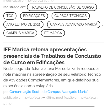
modificação
em 30/01/2023 15h37
registrado em:
TRABALHO DE CONCLUSÃO DE CURSO
,
TCC
,
EDIFICAÇÕES
,
CURSOS TÉCNICOS
,
ANO LETIVO DE 2022
,
CAMPUS AVANÇADO MARICÁ
,
CAMPUS MARICÁ
,
IFF MARICÁ
IFF Maricá retoma apresentações
presenciais de Trabalhos de Conclusão
de Curso em Edificações
Nesta segunda-feira, a aluna Marcella Faria recebeu a
nota máxima na apresentação de seu Relatório Técnico
de Atividades Complementares, em que detalhou sua
experiência como estagiária.
por
Comunicação Social do Campus Avançado Maricá
—
publicado
em 30/01/2023
última modificação
em 30/01/2023
15h37