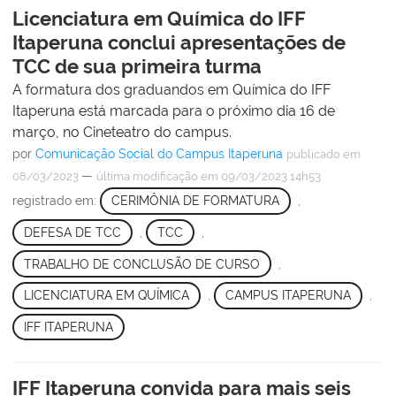
Licenciatura em Química do IFF
Itaperuna conclui apresentações de
TCC de sua primeira turma
A formatura dos graduandos em Química do IFF
Itaperuna está marcada para o próximo dia 16 de
março, no Cineteatro do campus.
por
Comunicação Social do Campus Itaperuna
publicado
em
—
08/03/2023
última modificação
em 09/03/2023 14h53
registrado em:
CERIMÔNIA DE FORMATURA
,
DEFESA DE TCC
,
TCC
,
TRABALHO DE CONCLUSÃO DE CURSO
,
LICENCIATURA EM QUÍMICA
,
CAMPUS ITAPERUNA
,
IFF ITAPERUNA
IFF Itaperuna convida para mais seis