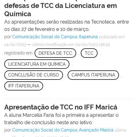
defesas de TCC da Licenciatura em
Química
As apresentações serão realizadas na Tecnoteca, entre
os dias 27 de fevereiro e 10 de março.
por
Comunicação Social do Campus Itaperuna
publicado
em
—
14/02/2023
última modificação
em 24/02/2023 19h29
registrado em:
DEFESA DE TCC
,
TCC
,
LICENCIATURA EM QUÍMICA
,
CONCLUSÃO DE CURSO
,
CAMPUS ITAPERUNA
,
IFF ITAPERUNA
Apresentação de TCC no IFF Maricá
A aluna Marcella Faria foi a primeira a apresentar o
trabalho de conclusão neste ano letivo
por
Comunicação Social do Campus Avançado Maricá
última