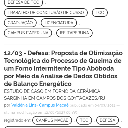
DEFESA DE TCC
,
TRABALHO DE CONCLUSÃO DE CURSO
,
TCC
,
GRADUAÇÃO
,
LICENCIATURA
,
CAMPUS ITAPERUNA
,
IFF ITAPERUNA
12/03 - Defesa: Proposta de Otimização
Tecnológica do Processo de Queima de
um Forno Intermitente Tipo Abóboda
por Meio da Análise de Dados Obtidos
de Balanço Energético
ESTUDO DE CASO EM FORNO DA CERÂMICA
SARGINHA EM CAMPOS DOS GOYTACAZES/RJ
por
Valdênia Lins- Campus Macaé
—
publicado
em 04/03/2021
última modificação
em 12/08/2023 08h35
registrado em:
CAMPUS MACAÉ
,
TCC
,
DEFESA
,