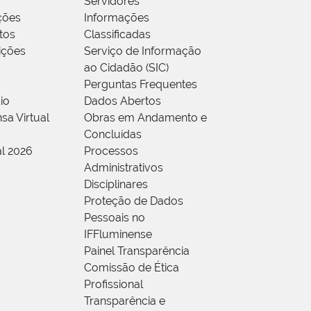
Servidores
ções
Informações
tos
Classificadas
rições
Serviço de Informação
ao Cidadão (SIC)
Perguntas Frequentes
io
Dados Abertos
sa Virtual
Obras em Andamento e
Concluídas
al 2026
Processos
Administrativos
Disciplinares
Proteção de Dados
Pessoais no
IFFluminense
Painel Transparência
Comissão de Ética
Profissional
Transparência e