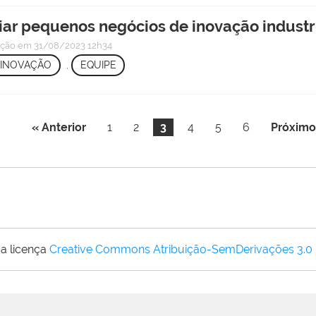
iar pequenos negócios de inovação industr
ação
em 31/08/2023 12h34
 INOVAÇÃO
,
EQUIPE
« Anterior
1
2
3
4
5
6
Próximo
a licença
Creative Commons Atribuição-SemDerivações 3.0