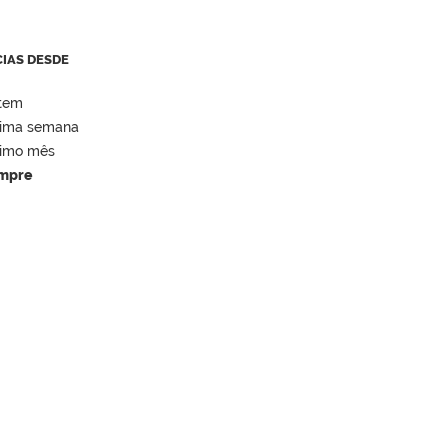
CIAS DESDE
tem
tima semana
timo mês
mpre