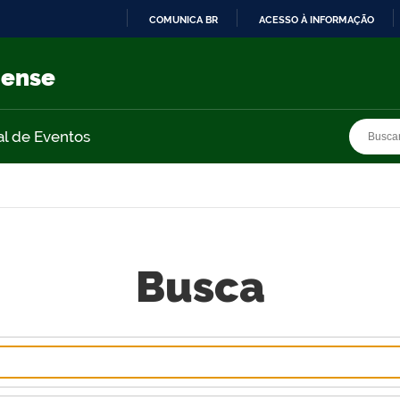
COMUNICA BR
ACESSO À INFORMAÇÃO
IR
PARA
nense
O
CONTEÚDO
Busca
Busca
al de Eventos
Busca