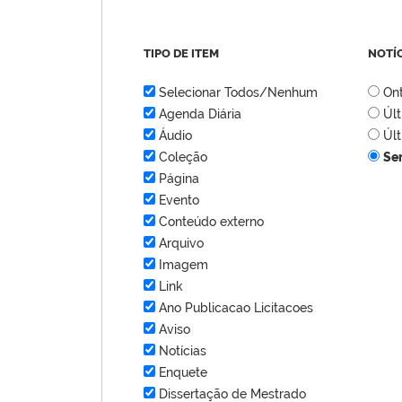
TIPO DE ITEM
NOTÍ
Selecionar Todos/Nenhum
On
Agenda Diária
Úl
Áudio
Úl
Coleção
Se
Página
Evento
Conteúdo externo
Arquivo
Imagem
Link
Ano Publicacao Licitacoes
Aviso
Notícias
Enquete
Dissertação de Mestrado