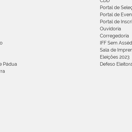
CDD
Portal de Sele
Portal de Even
Portal de Insc
Ouvidoria
Corregedoria
ão
IFF Sem Asséd
Sala de Impren
Eleições 2023
de Pádua
Defeso Eleitor
rra