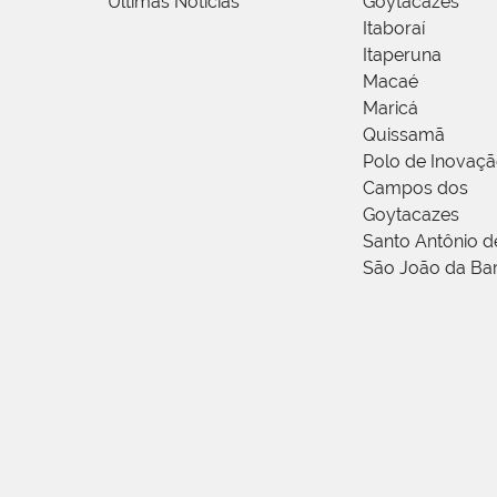
Últimas Notícias
Goytacazes
Itaboraí
Itaperuna
Macaé
Maricá
Quissamã
Polo de Inovaç
Campos dos
Goytacazes
Santo Antônio 
São João da Ba