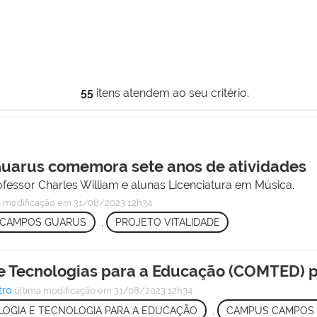
55
itens atendem ao seu critério.
Guarus comemora sete anos de atividades
ofessor Charles William e alunas Licenciatura em Música.
a modificação
em 31/08/2023 12h34
 CAMPOS GUARUS
,
PROJETO VITALIDADE
 Tecnologias para a Educação (COMTED) pr
tro
última modificação
em 31/08/2023 12h34
OGIA E TECNOLOGIA PARA A EDUCAÇÃO
,
CAMPUS CAMPOS