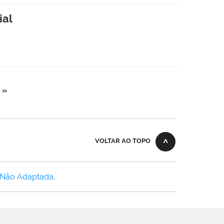
ial
 »
VOLTAR AO TOPO
 Não Adaptada
.