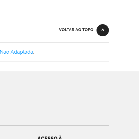
VOLTAR AO TOPO
 Não Adaptada
.
ACESSO À