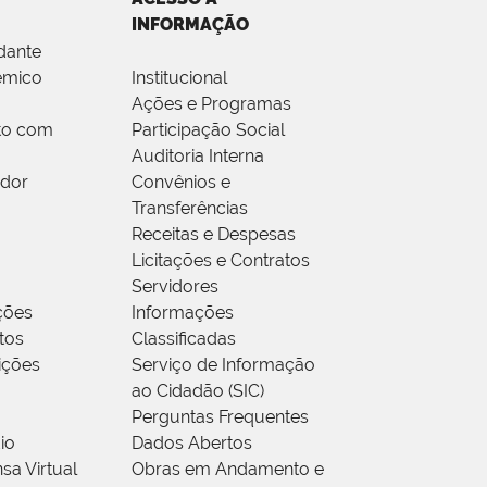
INFORMAÇÃO
dante
êmico
Institucional
Ações e Programas
to com
Participação Social
Auditoria Interna
idor
Convênios e
Transferências
Receitas e Despesas
Licitações e Contratos
Servidores
ções
Informações
tos
Classificadas
rições
Serviço de Informação
ao Cidadão (SIC)
Perguntas Frequentes
io
Dados Abertos
sa Virtual
Obras em Andamento e