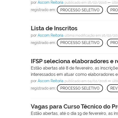
por
Ascom Reitoria
—
publicado
em 16/02/2016
últ
registrado em:
PROCESSO SELETIVO
,
PRO
Lista de Inscritos
por
Ascom Reitoria
última modificação
em 16/02/201
registrado em:
PROCESSO SELETIVO
,
PRO
IFSP seleciona elaboradores e 
Estão abertas até 8 de fevereiro, as inscriç
interessados em atuar como elaboradores e 
por
Ascom Reitoria
—
publicado
em 04/02/2016
últ
registrado em:
PROCESSO SELETIVO
,
REV
Vagas para Curso Técnico do P
Estão abertas, até o dia 19 de fevereiro, as