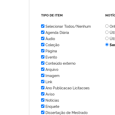
TIPO DE ITEM
NOTÍ
Selecionar Todos/Nenhum
On
Agenda Diária
Úl
Áudio
Úl
Coleção
Se
Página
Evento
Conteúdo externo
Arquivo
Imagem
Link
Ano Publicacao Licitacoes
Aviso
Notícias
Enquete
Dissertação de Mestrado