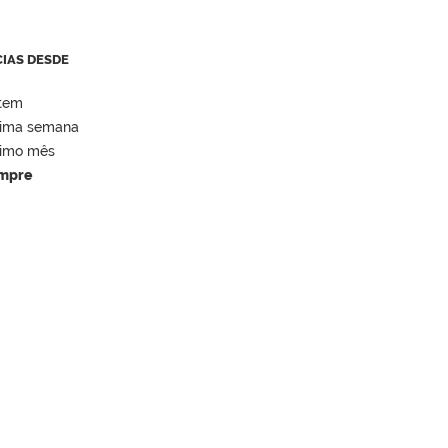
CIAS DESDE
tem
tima semana
timo mês
mpre