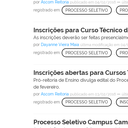
por
Ascom Reitoria
—
publicado
em 04/02/2016
últ
registrado em:
PROCESSO SELETIVO
,
PRO
Inscrições para Curso Técnico 
As inscrições deverão ser feitas presencialm
por
Dayanne Vieira Maia
última modificação
em 04/
registrado em:
PROCESSO SELETIVO
,
PRO
Inscrições abertas para Curso
Pró-reitoria de Ensino divulga edital do Pr
de fevereiro.
por
Ascom Reitoria
—
publicado
em 03/02/2016
últ
registrado em:
PROCESSO SELETIVO
,
INS
Processo Seletivo Campus Cam