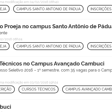
ima modificação
em 04/02/2016 08h40
EJA
,
CAMPUS SANTO ANTONIO DE PÁDUA
,
INSCRIÇÕES
do Proeja no campus Santo Antônio de Pád
ente
02/2016 08h24
EJA
,
CAMPUS SANTO ANTONIO DE PÁDUA
,
INSCRIÇÕES
s Técnicos no Campus Avançado Cambuci
ocesso Seletivo 2016 – 1º semestre, com 35 vagas para o Cam
ima modificação
em 03/02/2016 19h24
CRIÇÃO
,
CURSOS TÉCNICOS
,
CAMPUS AVANÇADO CAMB
buci