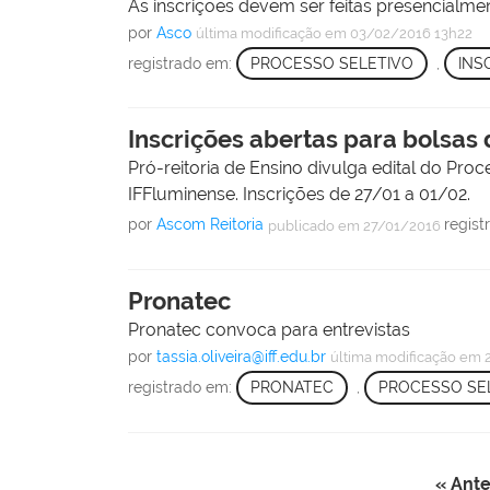
As inscrições devem ser feitas presencialme
por
Asco
última modificação
em 03/02/2016 13h22
registrado em:
PROCESSO SELETIVO
,
INS
Inscrições abertas para bolsas 
Pró-reitoria de Ensino divulga edital do Proc
IFFluminense. Inscrições de 27/01 a 01/02.
por
Ascom Reitoria
regis
publicado
em 27/01/2016
Pronatec
Pronatec convoca para entrevistas
por
tassia.oliveira@iff.edu.br
última modificação
em 2
registrado em:
PRONATEC
,
PROCESSO SE
« Ante