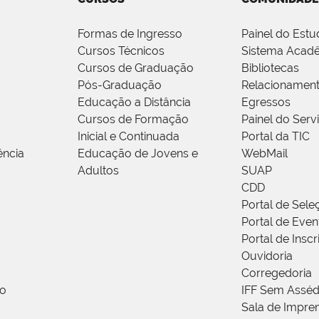
Formas de Ingresso
Painel do Estu
Cursos Técnicos
Sistema Acad
Cursos de Graduação
Bibliotecas
Pós-Graduação
Relacionamen
Educação a Distância
Egressos
Cursos de Formação
Painel do Serv
Inicial e Continuada
Portal da TIC
ência
Educação de Jovens e
WebMail
Adultos
SUAP
CDD
Portal de Sele
Portal de Even
Portal de Insc
Ouvidoria
Corregedoria
ão
IFF Sem Asséd
Sala de Impren