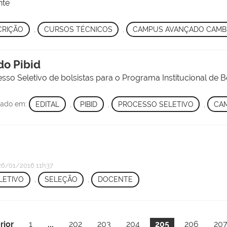
nte
CRIÇÃO
,
CURSOS TÉCNICOS
,
CAMPUS AVANÇADO CAMB
do Pibid
esso Seletivo de bolsistas para o Programa Institucional de B
trado em:
EDITAL
,
PIBID
,
PROCESSO SELETIVO
,
CA
6/01/2016 11h37
LETIVO
,
SELEÇÃO
,
DOCENTE
rior
1
...
202
203
204
205
206
20