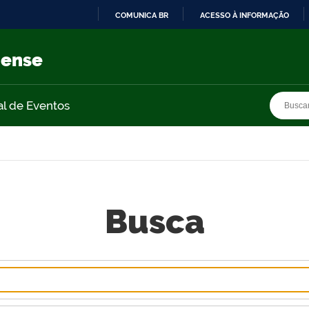
COMUNICA BR
ACESSO À INFORMAÇÃO
IR
PARA
nense
O
CONTEÚDO
Busca
Busca
al de Eventos
Busca