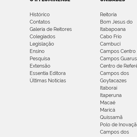
Histórico
Reitoria
Contatos
Bom Jesus do
Galeria de Reitores
Itabapoana
Colegiados
Cabo Frio
Legislação
Cambuci
Ensino
Campos Centro
Pesquisa
Campos Guarus
Extensão
Centro de Refer
Essentia Editora
Campos dos
Últimas Notícias
Goytacazes
Itaboraí
Itaperuna
Macaé
Maricá
Quissamã
Polo de Inovaç
Campos dos