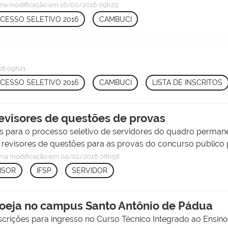
ima modificação
em 16/02/2016 09h29
CESSO SELETIVO 2016
,
CAMBUCI
6 09h21
CESSO SELETIVO 2016
,
CAMBUCI
,
LISTA DE INSCRITOS
revisores de questões de provas
ões para o processo seletivo de servidores do quadro permane
revisores de questões para as provas do concurso público pr
ima modificação
em 04/02/2016 08h58
ISOR
,
IFSP
,
SERVIDOR
roeja no campus Santo Antônio de Pádua
 inscrições para ingresso no Curso Técnico Integrado ao Ensin