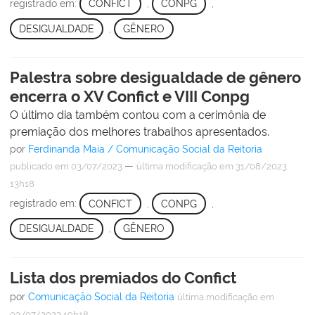
registrado em:
CONFICT
,
CONPG
,
DESIGUALDADE
,
GÊNERO
Palestra sobre desigualdade de gênero
encerra o XV Confict e VIII Conpg
O último dia também contou com a cerimônia de
premiação dos melhores trabalhos apresentados.
por
Ferdinanda Maia / Comunicação Social da Reitoria
—
publicado
em 03/07/2023
última modificação
em 31/08/2023
13h18
registrado em:
CONFICT
,
CONPG
,
DESIGUALDADE
,
GÊNERO
Lista dos premiados do Confict
por
Comunicação Social da Reitoria
última modificação
em
03/07/2023 19h18