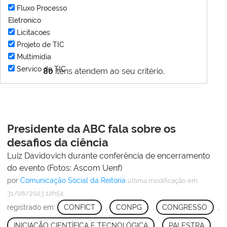
Fluxo Processo
Eletronico
Licitacoes
Projeto de TIC
Multimídia
Servico de TIC
80
itens atendem ao seu critério.
Presidente da ABC fala sobre os
desafios da ciência
Luiz Davidovich durante conferência de encerramento
do evento (Fotos: Ascom Uenf)
por
Comunicação Social da Reitoria
última modificação
em
31/08/2023 12h54
registrado em:
CONFICT
,
CONPG
,
CONGRESSO
,
INICIAÇÃO CIENTÍFICA E TECNOLÓGICA
,
PALESTRA
,