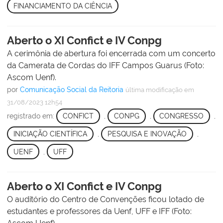
FINANCIAMENTO DA CIÊNCIA
Aberto o XI Confict e IV Conpg
A cerimônia de abertura foi encerrada com um concerto
da Camerata de Cordas do IFF Campos Guarus (Foto:
Ascom Uenf).
por
Comunicação Social da Reitoria
última modificação
em
31/08/2023 12h54
registrado em:
CONFICT
,
CONPG
,
CONGRESSO
,
INICIAÇÃO CIENTÍFICA
,
PESQUISA E INOVAÇÃO
,
UENF
,
UFF
Aberto o XI Confict e IV Conpg
O auditório do Centro de Convenções ficou lotado de
estudantes e professores da Uenf, UFF e IFF (Foto: