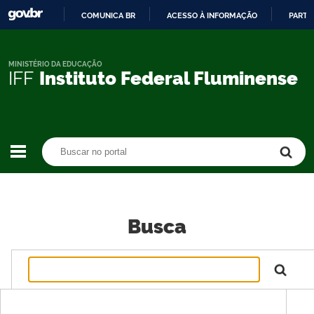
COMUNICA BR
ACESSO À INFORMAÇÃO
PARTI
IR
PARA
O
MINISTÉRIO DA EDUCAÇÃO
IFF
Instituto Federal Fluminense
CONTEÚDO
Buscar no portal
Buscar no portal
Busca