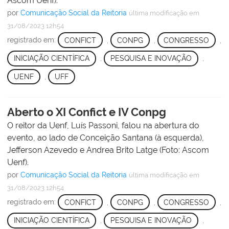
Ascom Uenf).
por
Comunicação Social da Reitoria
última modificação
em
31/08/2023 12h54
registrado em:
CONFICT
,
CONPG
,
CONGRESSO
,
INICIAÇÃO CIENTÍFICA
,
PESQUISA E INOVAÇÃO
,
UENF
,
UFF
Aberto o XI Confict e IV Conpg
O reitor da Uenf, Luís Passoni, falou na abertura do
evento, ao lado de Conceição Santana (à esquerda),
Jefferson Azevedo e Andrea Brito Latge (Foto: Ascom
Uenf).
por
Comunicação Social da Reitoria
última modificação
em
31/08/2023 12h54
registrado em:
CONFICT
,
CONPG
,
CONGRESSO
,
INICIAÇÃO CIENTÍFICA
,
PESQUISA E INOVAÇÃO
,