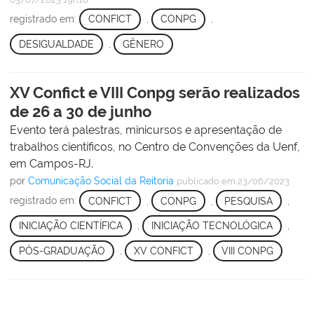
registrado em:
CONFICT
,
CONPG
,
DESIGUALDADE
,
GÊNERO
XV Confict e VIII Conpg serão realizados
de 26 a 30 de junho
Evento terá palestras, minicursos e apresentação de
trabalhos científicos, no Centro de Convenções da Uenf,
em Campos-RJ.
por
Comunicação Social da Reitoria
publicado
em 23/06/2023
registrado em:
CONFICT
,
CONPG
,
PESQUISA
,
INICIAÇÃO CIENTÍFICA
,
INICIAÇÃO TECNOLÓGICA
,
PÓS-GRADUAÇÃO
,
XV CONFICT
,
VIII CONPG