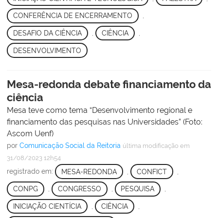
CONFERÊNCIA DE ENCERRAMENTO
,
DESAFIO DA CIÊNCIA
,
CIÊNCIA
,
DESENVOLVIMENTO
Mesa-redonda debate financiamento da
ciência
Mesa teve como tema “Desenvolvimento regional e
financiamento das pesquisas nas Universidades” (Foto:
Ascom Uenf)
por
Comunicação Social da Reitoria
última modificação
em
31/08/2023 12h54
registrado em:
MESA-REDONDA
,
CONFICT
,
CONPG
,
CONGRESSO
,
PESQUISA
,
INICIAÇÃO CIENTÍCIA
,
CIÊNCIA
,