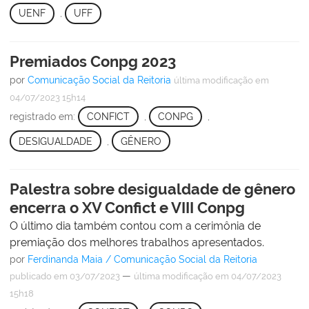
UENF
,
UFF
Premiados Conpg 2023
por
Comunicação Social da Reitoria
última modificação
em
04/07/2023 15h14
registrado em:
CONFICT
,
CONPG
,
DESIGUALDADE
,
GÊNERO
Palestra sobre desigualdade de gênero
encerra o XV Confict e VIII Conpg
O último dia também contou com a cerimônia de
premiação dos melhores trabalhos apresentados.
por
Ferdinanda Maia / Comunicação Social da Reitoria
—
publicado
em 03/07/2023
última modificação
em 04/07/2023
15h18