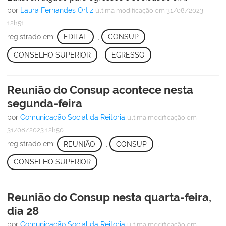
por
Laura Fernandes Ortiz
última modificação
em 31/08/2023
12h51
registrado em:
EDITAL
,
CONSUP
,
CONSELHO SUPERIOR
,
EGRESSO
Reunião do Consup acontece nesta
segunda-feira
por
Comunicação Social da Reitoria
última modificação
em
31/08/2023 12h50
registrado em:
REUNIÃO
,
CONSUP
,
CONSELHO SUPERIOR
Reunião do Consup nesta quarta-feira,
dia 28
por
Comunicação Social da Reitoria
última modificação
em