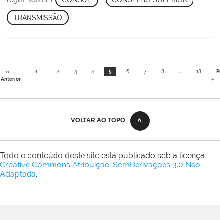
TRANSMISSÃO
«
1
2
3
4
5
6
7
8
...
18
P
Anterior
»
VOLTAR AO TOPO
Todo o conteúdo deste site está publicado sob a licença
Creative Commons Atribuição-SemDerivações 3.0 Não
Adaptada
.