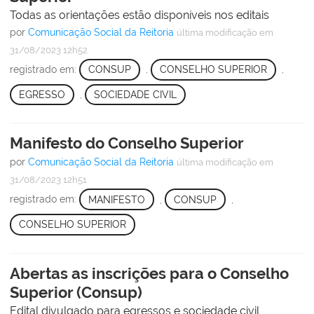
Todas as orientações estão disponíveis nos editais
por
Comunicação Social da Reitoria
última modificação
em
31/08/2023 12h52
registrado em:
CONSUP
,
CONSELHO SUPERIOR
,
EGRESSO
,
SOCIEDADE CIVIL
Manifesto do Conselho Superior
por
Comunicação Social da Reitoria
última modificação
em
31/08/2023 12h51
registrado em:
MANIFESTO
,
CONSUP
,
CONSELHO SUPERIOR
Abertas as inscrições para o Conselho
Superior (Consup)
Edital divulgado para egressos e sociedade civil