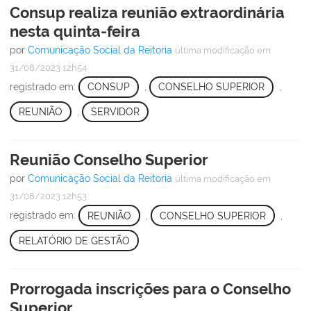
Consup realiza reunião extraordinária
nesta quinta-feira
por
Comunicação Social da Reitoria
última modificação
em
31/08/2023 12h54
registrado em:
CONSUP
,
CONSELHO SUPERIOR
,
REUNIÃO
,
SERVIDOR
Reunião Conselho Superior
por
Comunicação Social da Reitoria
última modificação
em
31/08/2023 12h53
registrado em:
REUNIÃO
,
CONSELHO SUPERIOR
,
RELATÓRIO DE GESTÃO
Prorrogada inscrições para o Conselho
Superior