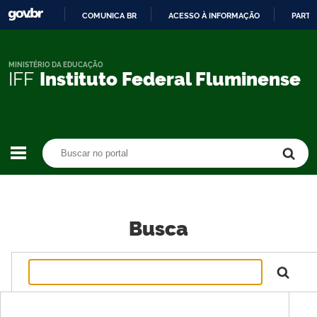
COMUNICA BR
ACESSO À INFORMAÇÃO
PARTI
IR
PARA
O
MINISTÉRIO DA EDUCAÇÃO
IFF
Instituto Federal Fluminense
CONTEÚDO
Buscar no portal
Buscar no portal
Busca