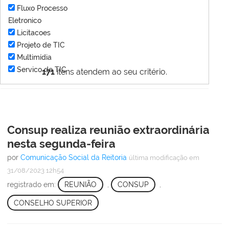
Fluxo Processo
Eletronico
Licitacoes
Projeto de TIC
Multimídia
Servico de TIC
171
itens atendem ao seu critério.
Consup realiza reunião extraordinária
nesta segunda-feira
por
Comunicação Social da Reitoria
última modificação
em
31/08/2023 12h54
registrado em:
REUNIÃO
,
CONSUP
,
CONSELHO SUPERIOR