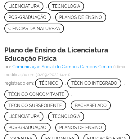
LICENCIATURA
,
TECNOLOGIA
,
PÓS-GRADUAÇÃO
,
PLANOS DE ENSINO
,
CIÊNCIAS DA NATUREZA
Plano de Ensino da Licenciatura
Educação Física
por
Comunicação Social do Campus Campos Centro
última
modificação
em 30/09/2022 14h10
registrado em:
TÉCNICO
,
TÉCNICO INTEGRADO
,
TÉCNICO CONCOMITANTE
,
TÉCNICO SUBSEQUENTE
,
BACHARELADO
,
LICENCIATURA
,
TECNOLOGIA
,
PÓS-GRADUAÇÃO
,
PLANOS DE ENSINO
,
DOCENTES
,
ESTUDANTES
,
EDUCAÇÃO FÍSICA