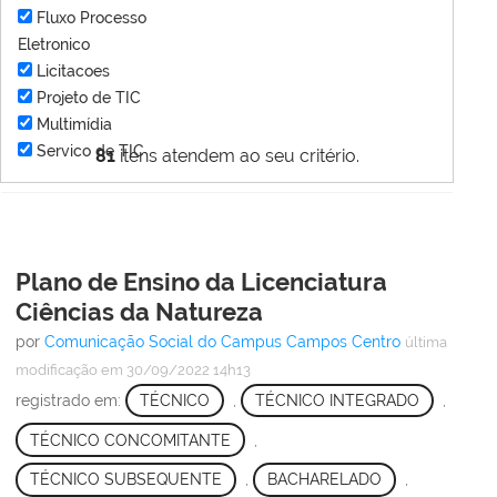
Fluxo Processo
Eletronico
Licitacoes
Projeto de TIC
Multimídia
Servico de TIC
81
itens atendem ao seu critério.
Plano de Ensino da Licenciatura
Ciências da Natureza
por
Comunicação Social do Campus Campos Centro
última
modificação
em 30/09/2022 14h13
registrado em:
TÉCNICO
,
TÉCNICO INTEGRADO
,
TÉCNICO CONCOMITANTE
,
TÉCNICO SUBSEQUENTE
,
BACHARELADO
,