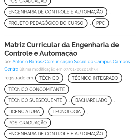
PÓS-GRADUAÇÃO
,
ENGENHARIA DE CONTROLE E AUTOMAÇÃO
,
PROJETO PEDAGÓGICO DO CURSO
,
PPC
Matriz Curricular da Engenharia de
Controle e Automação
por
Antonio Barros/Comunicação Social do Campus Campos
Centro
última modificação
em 07/01/2022 15h34
registrado em:
TÉCNICO
,
TÉCNICO INTEGRADO
,
TÉCNICO CONCOMITANTE
,
TÉCNICO SUBSEQUENTE
,
BACHARELADO
,
LICENCIATURA
,
TECNOLOGIA
,
PÓS-GRADUAÇÃO
,
ENGENHARIA DE CONTROLE E AUTOMAÇÃO
,