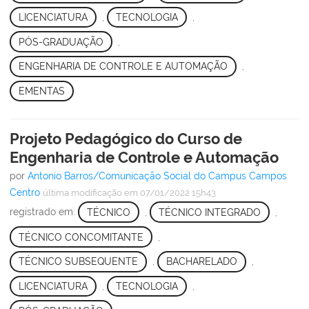
LICENCIATURA
,
TECNOLOGIA
,
PÓS-GRADUAÇÃO
,
ENGENHARIA DE CONTROLE E AUTOMAÇÃO
,
EMENTAS
Projeto Pedagógico do Curso de
Engenharia de Controle e Automação
por
Antonio Barros/Comunicação Social do Campus Campos
Centro
última modificação
em 07/01/2022 15h43
registrado em:
TÉCNICO
,
TÉCNICO INTEGRADO
,
TÉCNICO CONCOMITANTE
,
TÉCNICO SUBSEQUENTE
,
BACHARELADO
,
LICENCIATURA
,
TECNOLOGIA
,