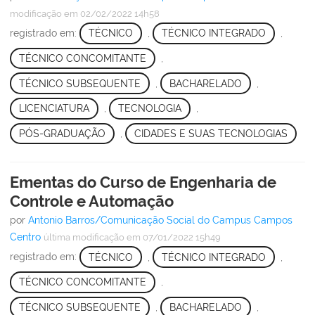
modificação
em 02/02/2022 14h58
registrado em:
TÉCNICO
,
TÉCNICO INTEGRADO
,
TÉCNICO CONCOMITANTE
,
TÉCNICO SUBSEQUENTE
,
BACHARELADO
,
LICENCIATURA
,
TECNOLOGIA
,
PÓS-GRADUAÇÃO
,
CIDADES E SUAS TECNOLOGIAS
Ementas do Curso de Engenharia de
Controle e Automação
por
Antonio Barros/Comunicação Social do Campus Campos
Centro
última modificação
em 07/01/2022 15h49
registrado em:
TÉCNICO
,
TÉCNICO INTEGRADO
,
TÉCNICO CONCOMITANTE
,
TÉCNICO SUBSEQUENTE
,
BACHARELADO
,