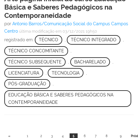
Básica e Saberes Pedagógicos na
Contemporaneidade
por
Antonio Barros/Comunicação Social do Campus Campos
Centro
última modificação
em 03/12/2021 19h50
registrado em:
TÉCNICO
,
TÉCNICO INTEGRADO
,
TÉCNICO CONCOMITANTE
,
TÉCNICO SUBSEQUENTE
,
BACHARELADO
,
LICENCIATURA
,
TECNOLOGIA
,
PÓS-GRADUAÇÃO
,
EDUCAÇÃO BÁSICA E SABERES PEDAGÓGICOS NA
CONTEMPORANEIDADE
«
1
2
3
4
5
6
7
8
9
Próx