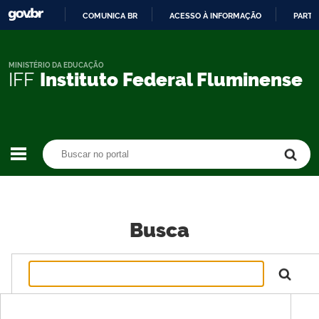
COMUNICA BR
ACESSO À INFORMAÇÃO
PARTI
IR
PARA
O
MINISTÉRIO DA EDUCAÇÃO
IFF
Instituto Federal Fluminense
CONTEÚDO
Buscar no portal
Buscar no portal
Busca