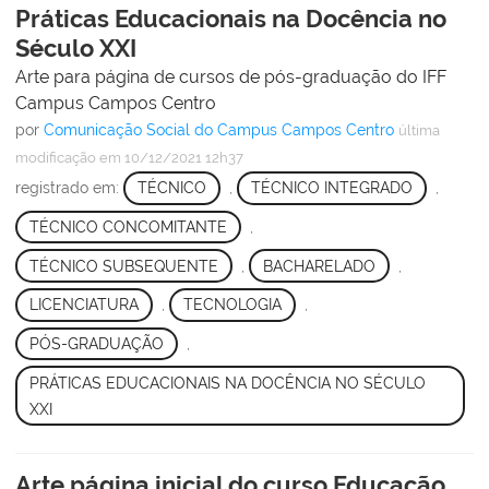
Práticas Educacionais na Docência no
Século XXI
Arte para página de cursos de pós-graduação do IFF
Campus Campos Centro
por
Comunicação Social do Campus Campos Centro
última
modificação
em 10/12/2021 12h37
registrado em:
TÉCNICO
,
TÉCNICO INTEGRADO
,
TÉCNICO CONCOMITANTE
,
TÉCNICO SUBSEQUENTE
,
BACHARELADO
,
LICENCIATURA
,
TECNOLOGIA
,
PÓS-GRADUAÇÃO
,
PRÁTICAS EDUCACIONAIS NA DOCÊNCIA NO SÉCULO
XXI
Arte página inicial do curso Educação