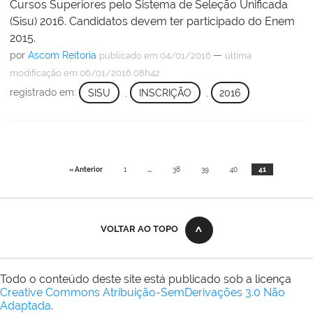
Cursos Superiores pelo Sistema de Seleção Unificada
(Sisu) 2016. Candidatos devem ter participado do Enem
2015.
por
Ascom Reitoria
—
publicado
em 04/01/2016
última
modificação
em 06/01/2016 08h42
registrado em:
SISU
,
INSCRIÇÃO
,
2016
« Anterior
1
...
38
39
40
41
VOLTAR AO TOPO
Todo o conteúdo deste site está publicado sob a licença
Creative Commons Atribuição-SemDerivações 3.0 Não
Adaptada
.