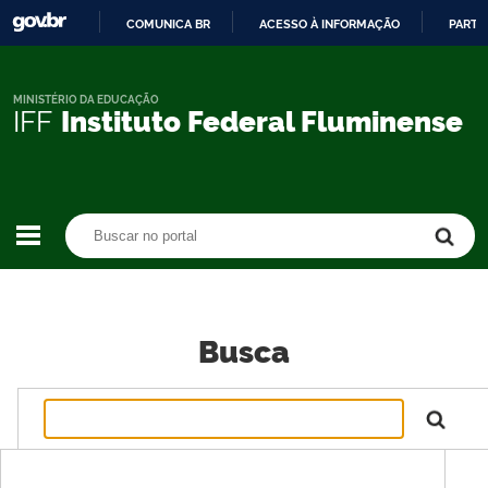
COMUNICA BR
ACESSO À INFORMAÇÃO
PARTI
IR
PARA
O
MINISTÉRIO DA EDUCAÇÃO
IFF
Instituto Federal Fluminense
CONTEÚDO
Buscar no portal
Buscar no portal
Busca