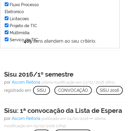
Fluxo Processo
Eletronico
Licitacoes
Projeto de TIC
Multimídia
Servico de TIC
405
itens atendem ao seu critério.
Sisu 2016/1º semestre
por
Ascom Reitoria
última modificação
em 23/02/2016 16h11
registrado em:
SISU
,
CONVOCAÇÃO
,
SISU 2016
Sisu: 1ª convocação da Lista de Espera
por
Ascom Reitoria
—
publicado
em 04/02/2016
última
modificação
em 05/02/2016 07h41