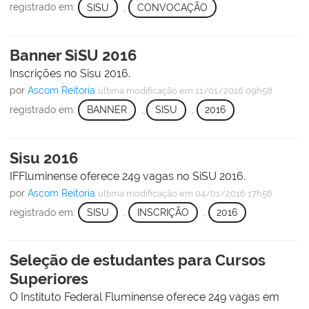
registrado em:
SISU
,
CONVOCAÇÃO
Banner SiSU 2016
Inscrições no Sisu 2016.
por
Ascom Reitoria
última modificação
em 11/01/2016 09h58
registrado em:
BANNER
,
SISU
,
2016
Sisu 2016
IFFluminense oferece 249 vagas no SiSU 2016.
por
Ascom Reitoria
última modificação
em 04/01/2016 17h56
registrado em:
SISU
,
INSCRIÇÃO
,
2016
Seleção de estudantes para Cursos
Superiores
O Instituto Federal Fluminense oferece 249 vagas em