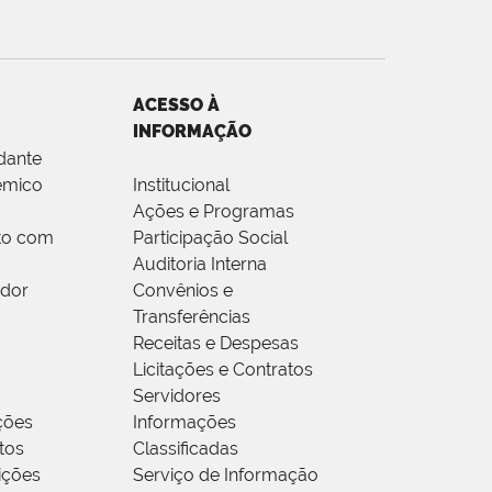
ACESSO À
INFORMAÇÃO
dante
êmico
Institucional
Ações e Programas
to com
Participação Social
Auditoria Interna
idor
Convênios e
Transferências
Receitas e Despesas
Licitações e Contratos
Servidores
ções
Informações
tos
Classificadas
rições
Serviço de Informação