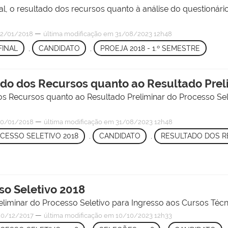
inal, o resultado dos recursos quanto à análise do questioná
—
2/01/2018
última modificação
em 31/08/2023 12h48
FINAL
,
CANDIDATO
,
PROEJA 2018 - 1.º SEMESTRE
ado dos Recursos quanto ao Resultado Prel
dos Recursos quanto ao Resultado Preliminar do Processo Se
—
0/01/2018
última modificação
em 31/08/2023 12h48
CESSO SELETIVO 2018
,
CANDIDATO
,
RESULTADO DOS R
so Seletivo 2018
reliminar do Processo Seletivo para Ingresso aos Cursos Técn
—
0/12/2017
última modificação
em 10/10/2023 12h33