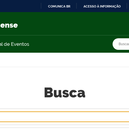
COMUNICA BR
ACESSO À INFORMAÇÃO
IR
PARA
nense
O
CONTEÚDO
Busca
Busca
al de Eventos
Busca