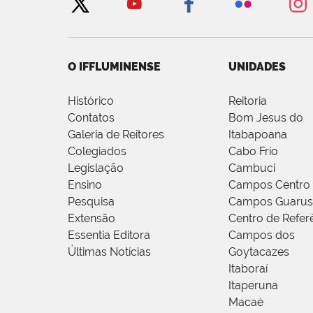
O IFFLUMINENSE
UNIDADES
Histórico
Reitoria
Contatos
Bom Jesus do
Galeria de Reitores
Itabapoana
Colegiados
Cabo Frio
Legislação
Cambuci
Ensino
Campos Centro
Pesquisa
Campos Guarus
Extensão
Centro de Refer
Essentia Editora
Campos dos
Últimas Notícias
Goytacazes
Itaboraí
Itaperuna
Macaé