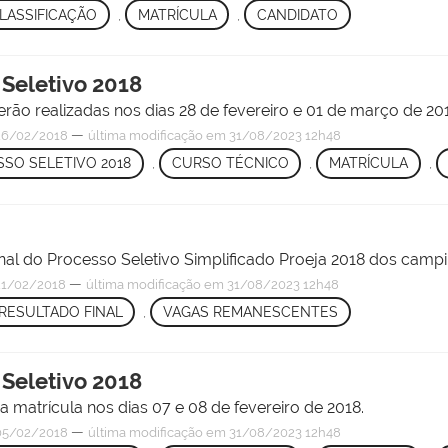
LASSIFICAÇÃO
,
MATRÍCULA
,
CANDIDATO
 Seletivo 2018
ão realizadas nos dias 28 de fevereiro e 01 de março de 201
—
6/02/2018
última modificação
em 31/08/2023 12h48
SO SELETIVO 2018
,
CURSO TÉCNICO
,
MATRÍCULA
,
inal do Processo Seletivo Simplificado Proeja 2018 dos camp
—
1/02/2018
última modificação
em 31/08/2023 12h48
RESULTADO FINAL
,
VAGAS REMANESCENTES
 Seletivo 2018
 matrícula nos dias 07 e 08 de fevereiro de 2018.
—
5/02/2018
última modificação
em 31/08/2023 12h48