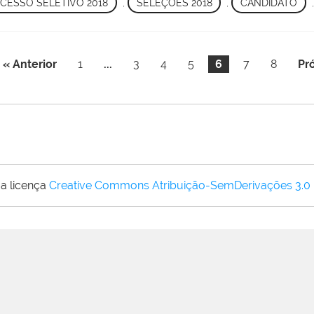
CESSO SELETIVO 2018
,
SELEÇÕES 2018
,
CANDIDATO
« Anterior
1
...
3
4
5
6
7
8
Pr
a licença
Creative Commons Atribuição-SemDerivações 3.0