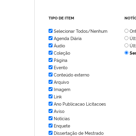
TIPO DE ITEM
NOTÍ
Selecionar Todos/Nenhum
On
Agenda Diária
Úl
Áudio
Úl
Coleção
Se
Página
Evento
Conteúdo externo
Arquivo
Imagem
Link
Ano Publicacao Licitacoes
Aviso
Notícias
Enquete
Dissertação de Mestrado