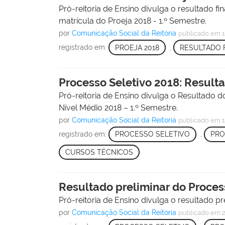
Pró-reitoria de Ensino divulga o resultado f
matrícula do Proeja 2018 - 1.º Semestre.
por
Comunicação Social da Reitoria
publicado
em 1
registrado em:
PROEJA 2018
,
RESULTADO 
Processo Seletivo 2018: Result
Pró-reitoria de Ensino divulga o Resultado 
Nível Médio 2018 – 1.º Semestre.
por
Comunicação Social da Reitoria
publicado
em 1
registrado em:
PROCESSO SELETIVO
,
PRO
CURSOS TÉCNICOS
Resultado preliminar do Proces
Pró-reitoria de Ensino divulga o resultado p
por
Comunicação Social da Reitoria
publicado
em 2