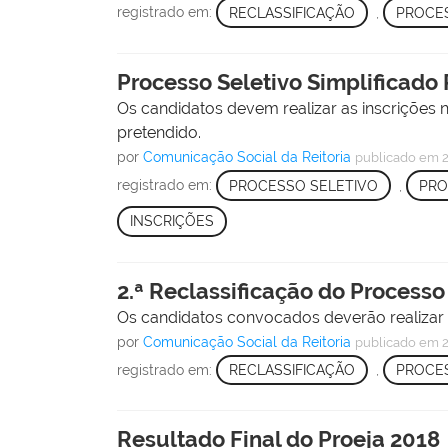
registrado em:
RECLASSIFICAÇÃO
,
PROCES
Processo Seletivo Simplificado 
Os candidatos devem realizar as inscrições 
pretendido.
por
Comunicação Social da Reitoria
publicado
em 2
registrado em:
PROCESSO SELETIVO
,
PRO
INSCRIÇÕES
2.ª Reclassificação do Processo
Os candidatos convocados deverão realizar a 
por
Comunicação Social da Reitoria
publicado
em 2
registrado em:
RECLASSIFICAÇÃO
,
PROCES
Resultado Final do Proeja 2018