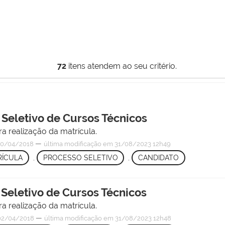
72
itens atendem ao seu critério.
 Seletivo de Cursos Técnicos
a realização da matrícula.
—
0/04/2018
última modificação
em 31/08/2023 12h49
RÍCULA
,
PROCESSO SELETIVO
,
CANDIDATO
 Seletivo de Cursos Técnicos
a realização da matrícula.
—
2/04/2018
última modificação
em 31/08/2023 12h48