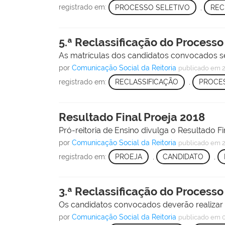
registrado em:
PROCESSO SELETIVO
,
REC
5.ª Reclassificação do Processo
As matrículas dos candidatos convocados ser
por
Comunicação Social da Reitoria
publicado
em 2
registrado em:
RECLASSIFICAÇÃO
,
PROCES
Resultado Final Proeja 2018
Pró-reitoria de Ensino divulga o Resultado F
por
Comunicação Social da Reitoria
publicado
em 2
registrado em:
PROEJA
,
CANDIDATO
,
3.ª Reclassificação do Processo
Os candidatos convocados deverão realizar a
por
Comunicação Social da Reitoria
publicado
em 0