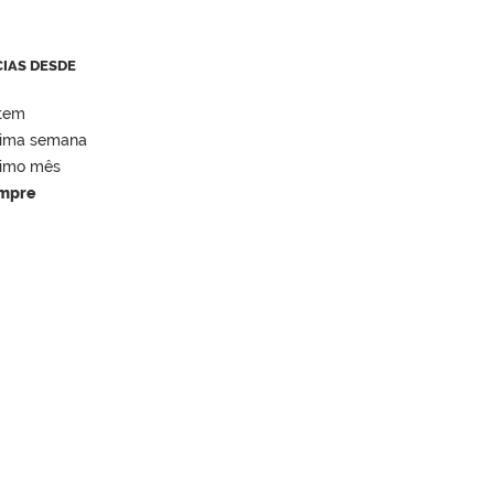
CIAS DESDE
tem
tima semana
timo mês
mpre