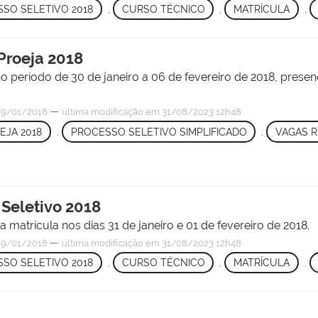
SO SELETIVO 2018
,
CURSO TÉCNICO
,
MATRÍCULA
,
Proeja 2018
no período de 30 de janeiro a 06 de fevereiro de 2018, pres
—
9/01/2018
última modificação
em 31/08/2023 12h48
EJA 2018
,
PROCESSO SELETIVO SIMPLIFICADO
,
VAGAS 
 Seletivo 2018
matrícula nos dias 31 de janeiro e 01 de fevereiro de 2018.
—
9/01/2018
última modificação
em 31/08/2023 12h48
SO SELETIVO 2018
,
CURSO TÉCNICO
,
MATRÍCULA
,