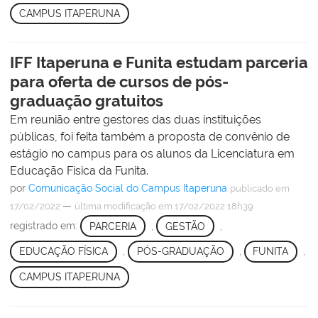
CAMPUS ITAPERUNA
IFF Itaperuna e Funita estudam parceria
para oferta de cursos de pós-
graduação gratuitos
Em reunião entre gestores das duas instituições
públicas, foi feita também a proposta de convênio de
estágio no campus para os alunos da Licenciatura em
Educação Física da Funita.
por
Comunicação Social do Campus Itaperuna
publicado
em
—
17/02/2022
última modificação
em 17/02/2022 18h39
registrado em:
PARCERIA
,
GESTÃO
,
EDUCAÇÃO FÍSICA
,
PÓS-GRADUAÇÃO
,
FUNITA
,
CAMPUS ITAPERUNA