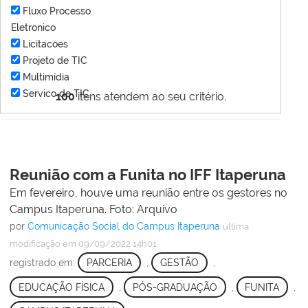
Fluxo Processo
Eletronico
Licitacoes
Projeto de TIC
Multimídia
Servico de TIC
100
itens atendem ao seu critério.
Reunião com a Funita no IFF Itaperuna
Em fevereiro, houve uma reunião entre os gestores no
Campus Itaperuna. Foto: Arquivo
por
Comunicação Social do Campus Itaperuna
última
modificação
em 09/09/2022 14h01
registrado em:
PARCERIA
,
GESTÃO
,
EDUCAÇÃO FÍSICA
,
PÓS-GRADUAÇÃO
,
FUNITA
,