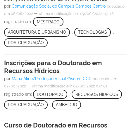
por
Comunicação Social do Campus Campos Centro
publicado
—
em 08/06/2022
última modificação
em 09/06/2022 19h18
registrado em:
MESTRADO
,
ARQUITETURA E URBANISMO
,
TECNOLOGIAS
,
PÓS-GRADUAÇÃO
Inscrições para o Doutorado em
Recursos Hídricos
por
Maria Alice/Produção Visual/Ascom CCC
publicado
em
—
02/06/2022
última modificação
em 02/06/2022 07h58
registrado em:
DOUTORADO
,
RECURSOS HÍDRICOS
,
PÓS-GRADUAÇÃO
,
AMBHIDRO
Curso de Doutorado em Recursos