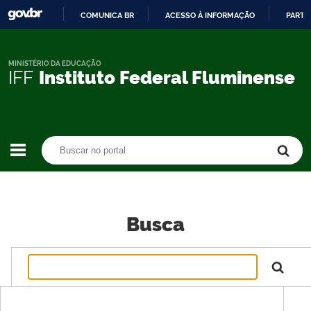
COMUNICA BR
ACESSO À INFORMAÇÃO
PARTI
IR
PARA
O
MINISTÉRIO DA EDUCAÇÃO
IFF
Instituto Federal Fluminense
CONTEÚDO
Buscar no portal
Buscar no portal
Busca