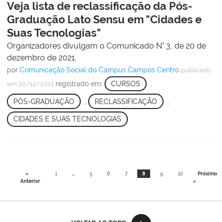
Veja lista de reclassificação da Pós-
Graduação Lato Sensu em "Cidades e
Suas Tecnologias"
Organizadores divulgam o Comunicado N° 3, de 20 de
dezembro de 2021.
por
Comunicação Social do Campus Campos Centro
publicado
registrado em:
CURSOS
,
em 20/12/2021
PÓS-GRADUAÇÃO
,
RECLASSIFICAÇÃO
,
CIDADES E SUAS TECNOLOGIAS
«
1
...
5
6
7
8
9
10
Próximo
Anterior
»