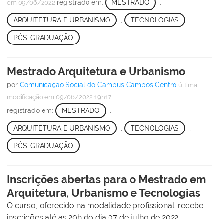
registrado em:
MESTRADO
,
em 09/06/2022
ARQUITETURA E URBANISMO
,
TECNOLOGIAS
,
PÓS-GRADUAÇÃO
Mestrado Arquitetura e Urbanismo
por
Comunicação Social do Campus Campos Centro
última
modificação
em 09/06/2022 19h17
registrado em:
MESTRADO
,
ARQUITETURA E URBANISMO
,
TECNOLOGIAS
,
PÓS-GRADUAÇÃO
Inscrições abertas para o Mestrado em
Arquitetura, Urbanismo e Tecnologias
O curso, oferecido na modalidade profissional, recebe
inscrições até as 20h do dia 07 de julho de 2022.