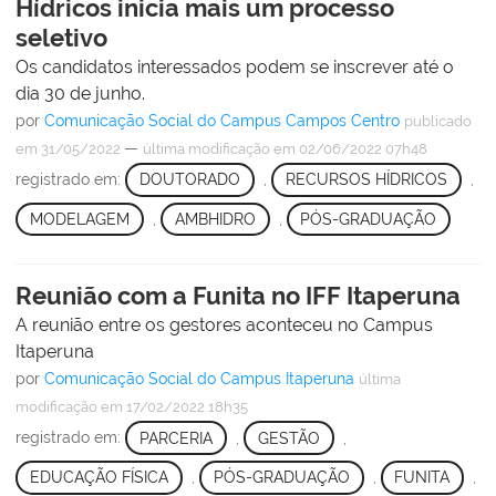
Hídricos inicia mais um processo
seletivo
Os candidatos interessados podem se inscrever até o
dia 30 de junho.
por
Comunicação Social do Campus Campos Centro
publicado
—
em 31/05/2022
última modificação
em 02/06/2022 07h48
registrado em:
DOUTORADO
,
RECURSOS HÍDRICOS
,
MODELAGEM
,
AMBHIDRO
,
PÓS-GRADUAÇÃO
Reunião com a Funita no IFF Itaperuna
A reunião entre os gestores aconteceu no Campus
Itaperuna
por
Comunicação Social do Campus Itaperuna
última
modificação
em 17/02/2022 18h35
registrado em:
PARCERIA
,
GESTÃO
,
EDUCAÇÃO FÍSICA
,
PÓS-GRADUAÇÃO
,
FUNITA
,