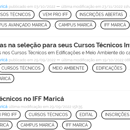
ricá
—
publicado
em 03/10/2022
última modificação
em 23/11/2022 11h
SOS TÉCNICOS
,
VEM PRO IFF
,
INSCRIÇÕES ABERTAS
PUS AVANÇADO MARICÁ
,
CAMPUS MARICÁ
,
IFF MARICÁ
gas na seleção para seus Cursos Técnicos I
os nos Cursos Técnicos em Edificações e Meio Ambiente do 
ricá
—
publicado
em 29/09/2022
última modificação
em 19/10/2022 08
CURSOS TÉCNICOS
,
MEIO AMBIENTE
,
EDIFICAÇÕES
ARICÁ
écnicos no IFF Maricá
ricá
última modificação
em 29/09/2022 15h35
 PRO IFF
,
CURSOS TÉCNICOS
,
EDITAL
,
INSCRIÇÕES
RICÁ
,
CAMPUS MARICÁ
,
IFF MARICÁ