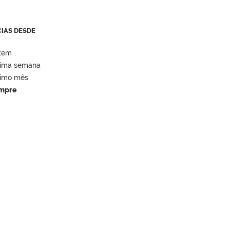
CIAS DESDE
tem
tima semana
timo mês
mpre