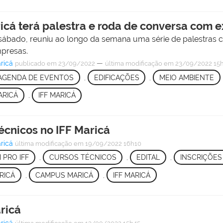
ricá terá palestra e roda de conversa com 
ábado, reuniu ao longo da semana uma série de palestras co
mpresas.
ricá
—
publicado
em 23/09/2022
última modificação
em 23/09/2022 15h
AGENDA DE EVENTOS
,
EDIFICAÇÕES
,
MEIO AMBIENTE
ARICÁ
,
IFF MARICÁ
écnicos no IFF Maricá
ricá
última modificação
em 19/09/2022 16h10
 PRO IFF
,
CURSOS TÉCNICOS
,
EDITAL
,
INSCRIÇÕES
RICÁ
,
CAMPUS MARICÁ
,
IFF MARICÁ
ricá