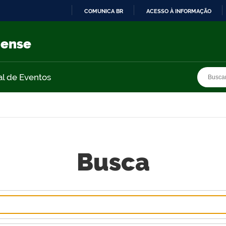
COMUNICA BR
ACESSO À INFORMAÇÃO
IR
PARA
nense
O
CONTEÚDO
Busca
Busca
al de Eventos
Busca