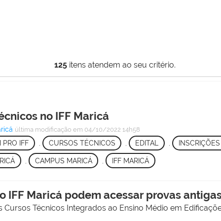
125
itens atendem ao seu critério.
écnicos no IFF Maricá
ricá
última modificação
em 04/10/2022 14h58
 PRO IFF
,
CURSOS TÉCNICOS
,
EDITAL
,
INSCRIÇÕES
RICÁ
,
CAMPUS MARICÁ
,
IFF MARICÁ
o IFF Maricá podem acessar provas antigas 
s Cursos Técnicos Integrados ao Ensino Médio em Edificaçõe