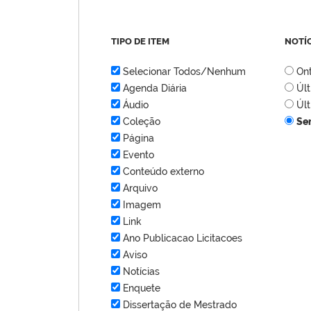
TIPO DE ITEM
NOTÍ
Selecionar Todos/Nenhum
On
Agenda Diária
Úl
Áudio
Úl
Coleção
Se
Página
Evento
Conteúdo externo
Arquivo
Imagem
Link
Ano Publicacao Licitacoes
Aviso
Notícias
Enquete
Dissertação de Mestrado