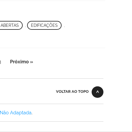
 ABERTAS
,
EDIFICAÇÕES
,
3
Próximo »
VOLTAR AO TOPO
 Não Adaptada
.