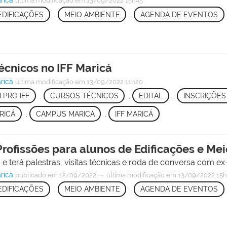
ricá
última modificação
em 13/09/2022 15h45
EDIFICAÇÕES
,
MEIO AMBIENTE
,
AGENDA DE EVENTOS
écnicos no IFF Maricá
ricá
última modificação
em 13/09/2022 11h20
 PRO IFF
,
CURSOS TÉCNICOS
,
EDITAL
,
INSCRIÇÕES
RICÁ
,
CAMPUS MARICÁ
,
IFF MARICÁ
Profissões para alunos de Edificações e Me
 terá palestras, visitas técnicas e roda de conversa com ex
ricá
—
publicado
em 12/09/2022
última modificação
em 13/09/2022 15h
EDIFICAÇÕES
,
MEIO AMBIENTE
,
AGENDA DE EVENTOS