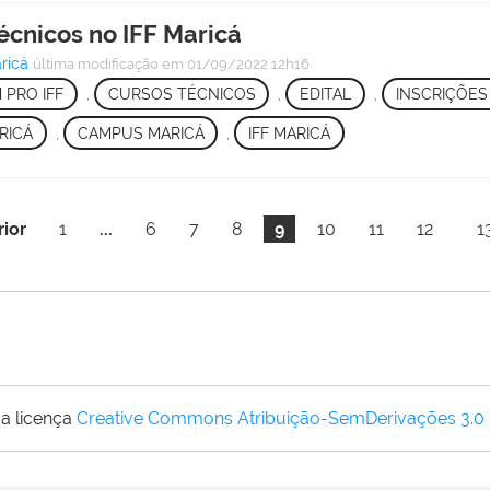
écnicos no IFF Maricá
ricá
última modificação
em 01/09/2022 12h16
 PRO IFF
,
CURSOS TÉCNICOS
,
EDITAL
,
INSCRIÇÕES
RICÁ
,
CAMPUS MARICÁ
,
IFF MARICÁ
rior
1
...
6
7
8
9
10
11
12
1
a licença
Creative Commons Atribuição-SemDerivações 3.0