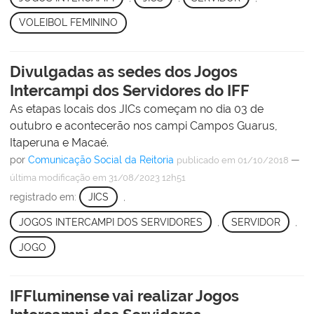
VOLEIBOL FEMININO
Divulgadas as sedes dos Jogos
Intercampi dos Servidores do IFF
As etapas locais dos JICs começam no dia 03 de
outubro e acontecerão nos campi Campos Guarus,
Itaperuna e Macaé.
por
Comunicação Social da Reitoria
—
publicado
em 01/10/2018
última modificação
em 31/08/2023 12h51
registrado em:
JICS
,
JOGOS INTERCAMPI DOS SERVIDORES
,
SERVIDOR
,
JOGO
IFFluminense vai realizar Jogos