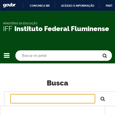
COMUNICA BR
ACESSO À INFORMAÇÃO
PARTI
IR
PARA
O
MINISTÉRIO DA EDUCAÇÃO
IFF
Instituto Federal Fluminense
CONTEÚDO
Buscar no portal
Buscar no portal
Busca