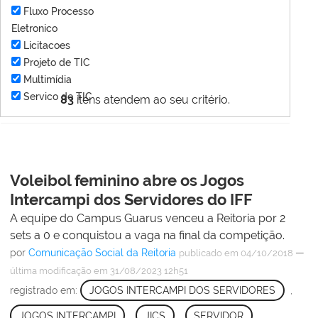
Fluxo Processo
Eletronico
Licitacoes
Projeto de TIC
Multimídia
Servico de TIC
83
itens atendem ao seu critério.
Voleibol feminino abre os Jogos
Intercampi dos Servidores do IFF
A equipe do Campus Guarus venceu a Reitoria por 2
sets a 0 e conquistou a vaga na final da competição.
por
Comunicação Social da Reitoria
—
publicado
em 04/10/2018
última modificação
em 31/08/2023 12h51
registrado em:
JOGOS INTERCAMPI DOS SERVIDORES
,
JOGOS INTERCAMPI
,
JICS
,
SERVIDOR
,