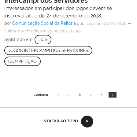
Intercampi dos Servidores
Interessados em participar dos jogos devem se
inscrever até o dia 24 de setembro de 2018.
por
Comunicação Social da Reitoria
—
publicado
em 04/09/2018
última modificação
em 31/08/2023 12h51
registrado em:
JICS
,
JOGOS INTERCAMPI DOS SERVIDORES
,
COMPETIÇÃO
« Anterior
1
...
6
7
8
9
VOLTAR AO TOPO