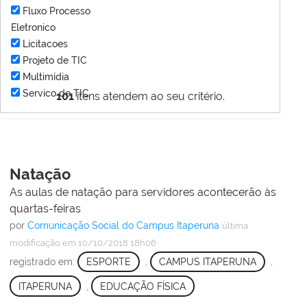
Fluxo Processo
Eletronico
Licitacoes
Projeto de TIC
Multimídia
Servico de TIC
101
itens atendem ao seu critério.
Natação
As aulas de natação para servidores acontecerão às
quartas-feiras
por
Comunicação Social do Campus Itaperuna
última
modificação
em 10/10/2018 18h06
registrado em:
ESPORTE
,
CAMPUS ITAPERUNA
,
ITAPERUNA
,
EDUCAÇÃO FÍSICA