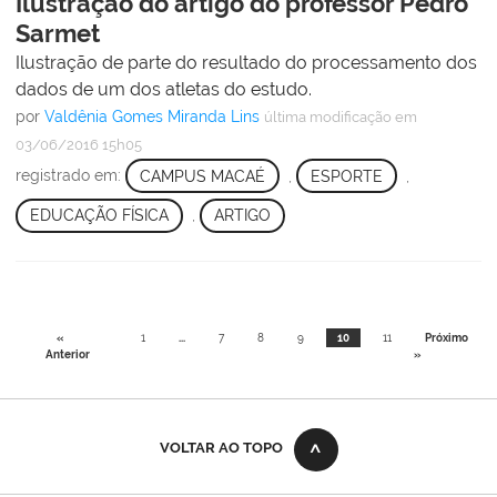
Ilustração do artigo do professor Pedro
Sarmet
Ilustração de parte do resultado do processamento dos
dados de um dos atletas do estudo.
por
Valdênia Gomes Miranda Lins
última modificação
em
03/06/2016 15h05
registrado em:
CAMPUS MACAÉ
,
ESPORTE
,
EDUCAÇÃO FÍSICA
,
ARTIGO
«
1
...
7
8
9
10
11
Próximo
Anterior
»
VOLTAR AO TOPO