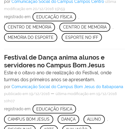
por
Comunicação Social do Campus Campos Centro
última
modificação
em 20/12/2016 15h59
registrado em:
EDUCAÇÃO FÍSICA
,
CENTRO DE MEMÓRIA
,
CENTRO DE MEMÓRIA
,
MEMÓRIA DO ESPORTE
,
ESPORTE NO IFF
Festival de Dança anima alunos e
servidores no Campus Bom Jesus
Este é o oitavo ano de realização do Festival, onde
turmas dos primeiros anos se apresentam.
por
Comunicação Social do Campus Bom Jesus do Itabapoana
—
publicado
em 19/12/2016
última modificação
em 19/12/2016
10h07
registrado em:
EDUCAÇÃO FÍSICA
,
CAMPUS BOM JESUS
,
DANÇA
,
ALUNO
,