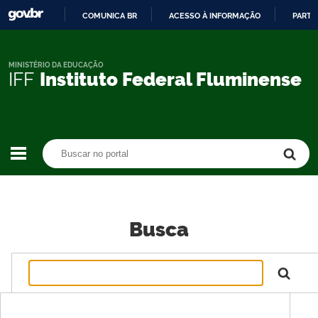
COMUNICA BR
ACESSO À INFORMAÇÃO
PARTI
IR
PARA
O
MINISTÉRIO DA EDUCAÇÃO
IFF
Instituto Federal Fluminense
CONTEÚDO
Buscar no portal
Buscar no portal
Busca