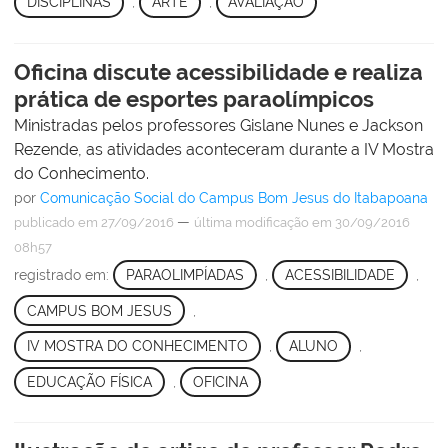
DISCIPLINAS
,
ARTE
,
AVALIAÇÃO
Oficina discute acessibilidade e realiza
prática de esportes paraolímpicos
Ministradas pelos professores Gislane Nunes e Jackson
Rezende, as atividades aconteceram durante a IV Mostra
do Conhecimento.
por
Comunicação Social do Campus Bom Jesus do Itabapoana
—
publicado
em 27/09/2016
última modificação
em 30/09/2016
08h57
registrado em:
PARAOLIMPÍADAS
,
ACESSIBILIDADE
,
CAMPUS BOM JESUS
,
IV MOSTRA DO CONHECIMENTO
,
ALUNO
,
EDUCAÇÃO FÍSICA
,
OFICINA