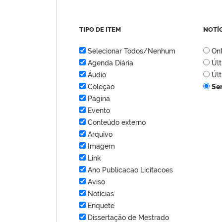
TIPO DE ITEM
NOTÍ
Selecionar Todos/Nenhum
On
Agenda Diária
Úl
Áudio
Úl
Coleção
Se
Página
Evento
Conteúdo externo
Arquivo
Imagem
Link
Ano Publicacao Licitacoes
Aviso
Notícias
Enquete
Dissertação de Mestrado