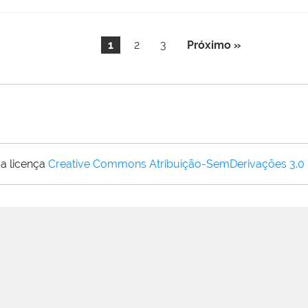
1
2
3
Próximo »
a licença
Creative Commons Atribuição-SemDerivações 3.0