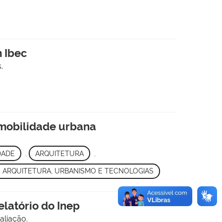
m Ibec
.
 mobilidade urbana
.
DADE
,
ARQUITETURA
,
 ARQUITETURA, URBANISMO E TECNOLOGIAS
latório do Inep
aliação.