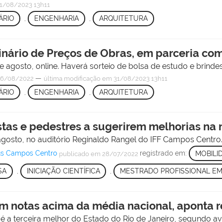
1/08/2023 13h11
ÁRIO
,
ENGENHARIA
,
ARQUITETURA
inário de Preços de Obras, em parceria co
 agosto, online. Haverá sorteio de bolsa de estudo e brindes
—
6/08/2022
última modificação
em 31/08/2023 13h11
ÁRIO
,
ENGENHARIA
,
ARQUITETURA
stas e pedestres a sugerirem melhorias na
 agosto, no auditório Reginaldo Rangel do IFF Campos Centro
pus Campos Centro
registrado em:
MOBILI
publicado
em 28/07/2022
SA
,
INICIAÇÃO CIENTÍFICA
,
MESTRADO PROFISSIONAL EM
m notas acima da média nacional, aponta re
é a terceira melhor do Estado do Rio de Janeiro, segundo av