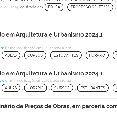
registrado em:
BOLSA
,
PROCESSO SELETIVO
,
20/06/2024
do em Arquitetura e Urbanismo 2024.1
tro
última modificação
em 12/04/2024 10h26
,
AULAS
,
CURSOS
,
ESTUDANTES
,
HORÁRIO
,
do em Arquitetura e Urbanismo 2024.1
tro
última modificação
em 12/04/2024 10h22
,
AULAS
,
HORÁRIO
,
CURSOS
,
ESTUDANTES
,
inário de Preços de Obras, em parceria co