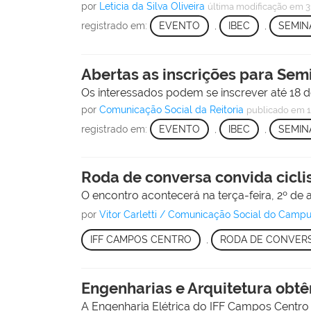
por
Leticia da Silva Oliveira
última modificação
em 3
registrado em:
EVENTO
,
IBEC
,
SEMIN
Abertas as inscrições para Sem
Os interessados podem se inscrever até 18 de
por
Comunicação Social da Reitoria
publicado
em 1
registrado em:
EVENTO
,
IBEC
,
SEMIN
Roda de conversa convida cicli
O encontro acontecerá na terça-feira, 2º de
por
Vitor Carletti / Comunicação Social do Cam
IFF CAMPOS CENTRO
,
RODA DE CONVER
Engenharias e Arquitetura obtê
A Engenharia Elétrica do IFF Campos Centro 