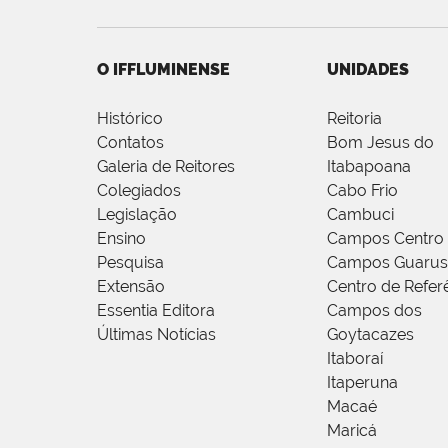
O IFFLUMINENSE
UNIDADES
Histórico
Reitoria
Contatos
Bom Jesus do
Galeria de Reitores
Itabapoana
Colegiados
Cabo Frio
Legislação
Cambuci
Ensino
Campos Centro
Pesquisa
Campos Guarus
Extensão
Centro de Refer
Essentia Editora
Campos dos
Últimas Notícias
Goytacazes
Itaboraí
Itaperuna
Macaé
Maricá