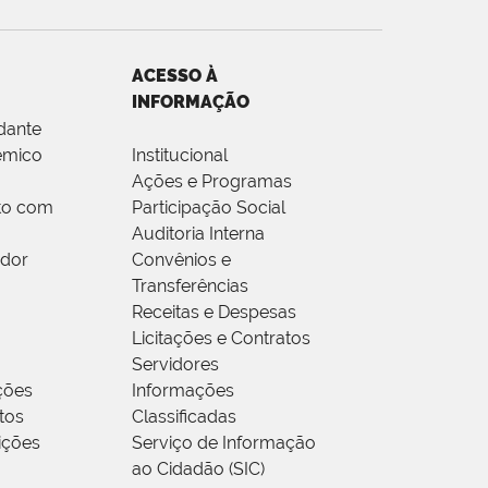
ACESSO À
INFORMAÇÃO
dante
êmico
Institucional
Ações e Programas
to com
Participação Social
Auditoria Interna
idor
Convênios e
Transferências
Receitas e Despesas
Licitações e Contratos
Servidores
ções
Informações
tos
Classificadas
rições
Serviço de Informação
ao Cidadão (SIC)