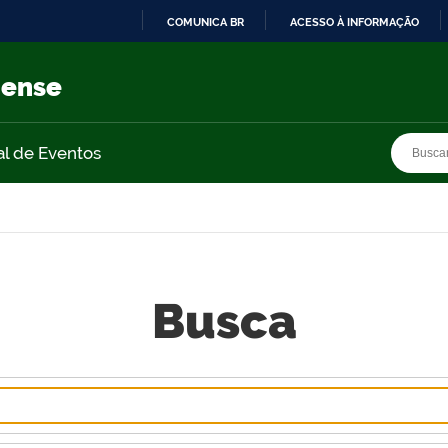
COMUNICA BR
ACESSO À INFORMAÇÃO
IR
PARA
nense
O
CONTEÚDO
Busca
Busca
al de Eventos
Busca