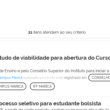
21
itens atendem ao seu critério.
do de viabilidade para abertura do Curso 
 Ensino e pelo Conselho Superior do Instituto para iniciar 
Campus Maricá
registrado em:
CONSELHO
publicado
em 23/06/2026
MPUS MARICÁ
,
IFF MARICÁ
ocesso seletivo para estudante bolsista
, a partir do sexto período, podem se inscrever até o dia 23