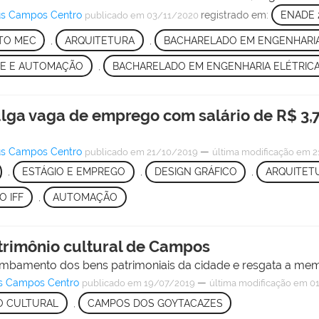
pus Campos Centro
registrado em:
ENADE 
publicado
em 03/11/2020
TO MEC
,
ARQUITETURA
,
BACHARELADO EM ENGENHARI
LE E AUTOMAÇÃO
,
BACHARELADO EM ENGENHARIA ELÉTRIC
lga vaga de emprego com salário de R$ 3,7
pus Campos Centro
—
publicado
em 21/10/2019
última modificação
em 2
,
ESTÁGIO E EMPREGO
,
DESIGN GRÁFICO
,
ARQUITET
 IFF
,
AUTOMAÇÃO
patrimônio cultural de Campos
ombamento dos bens patrimoniais da cidade e resgata a mem
us Campos Centro
—
publicado
em 19/07/2019
última modificação
em 01
O CULTURAL
,
CAMPOS DOS GOYTACAZES