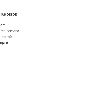
CIAS DESDE
tem
tima semana
timo mês
mpre