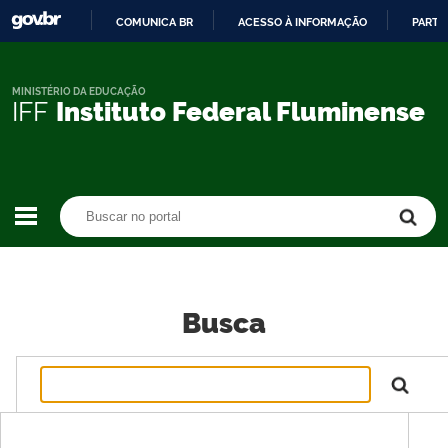
COMUNICA BR
ACESSO À INFORMAÇÃO
PARTI
IR
PARA
O
MINISTÉRIO DA EDUCAÇÃO
IFF
Instituto Federal Fluminense
CONTEÚDO
Buscar no portal
Buscar no portal
Busca