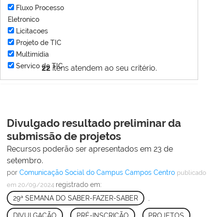
Fluxo Processo
Eletronico
Licitacoes
Projeto de TIC
Multimídia
Servico de TIC
22
itens atendem ao seu critério.
Divulgado resultado preliminar da
submissão de projetos
Recursos poderão ser apresentados em 23 de
setembro.
por
Comunicação Social do Campus Campos Centro
publicado
registrado em:
em 20/09/2024
29ª SEMANA DO SABER-FAZER-SABER
,
DIVULGAÇÃO
,
PRÉ-INSCRIÇÃO
,
PROJETOS
,