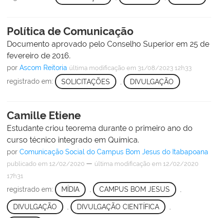
Política de Comunicação
Documento aprovado pelo Conselho Superior em 25 de
fevereiro de 2016.
por
Ascom Reitoria
última modificação
em 31/08/2023 12h33
registrado em:
SOLICITAÇÕES
,
DIVULGAÇÃO
Camille Etiene
Estudante criou teorema durante o primeiro ano do
curso técnico integrado em Química.
por
Comunicação Social do Campus Bom Jesus do Itabapoana
—
publicado
em 12/02/2020
última modificação
em 12/02/2020
17h31
registrado em:
MÍDIA
,
CAMPUS BOM JESUS
,
DIVULGAÇÃO
,
DIVULGAÇÃO CIENTÍFICA
,