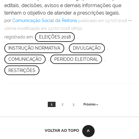
editais, decisões, avisos e demais informações que
tenham o objetivo de atender a prescrições legais.
por
Comunicação Social da Reitoria
—
publicado
em 13/07/2018
última modificação
em 13/07/2018 18h52
registrado em:
ELEIÇÕES 2018
,
INSTRUÇÃO NORMATIVA
,
DIVULGAÇÃO
,
COMUNICAÇÃO
,
PERÍODO ELEITORAL
,
RESTRIÇÕES
1
2
3
Próximo »
VOLTAR AO TOPO