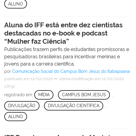
ALUNO
Aluna do IFF está entre dez cientistas
destacadas no e-book e podcast
“Mulher faz Ciência”
Publicações trazem perfis de estudantes promissoras e
pesquisadoras brasileiras para incentivar meninas e
jovens para a carreira científica.
por
Comunicação Social do Campus Bom Jesus do Itabapoana
—
publicado
em 12/02/2020
última modificação
em 12/02/2020
17h32
registrado em:
MÍDIA
,
CAMPUS BOM JESUS
,
DIVULGAÇÃO
,
DIVULGAÇÃO CIENTÍFICA
,
ALUNO