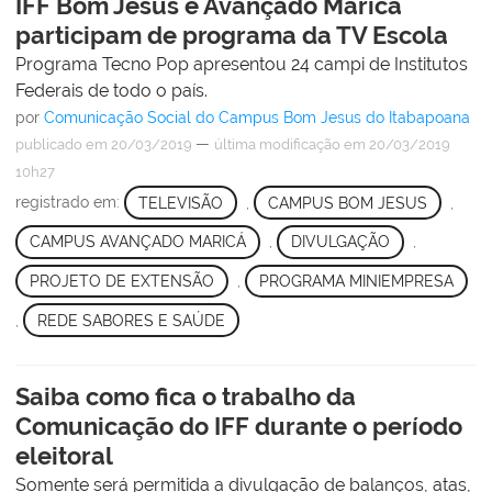
IFF Bom Jesus e Avançado Maricá
participam de programa da TV Escola
Programa Tecno Pop apresentou 24 campi de Institutos
Federais de todo o país.
por
Comunicação Social do Campus Bom Jesus do Itabapoana
—
publicado
em 20/03/2019
última modificação
em 20/03/2019
10h27
registrado em:
TELEVISÃO
,
CAMPUS BOM JESUS
,
CAMPUS AVANÇADO MARICÁ
,
DIVULGAÇÃO
,
PROJETO DE EXTENSÃO
,
PROGRAMA MINIEMPRESA
,
REDE SABORES E SAÚDE
Saiba como fica o trabalho da
Comunicação do IFF durante o período
eleitoral
Somente será permitida a divulgação de balanços, atas,