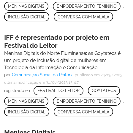
MENINAS DIGITAIS
,
EMPODERAMENTO FEMININO
,
INCLUSÃO DIGITAL
,
CONVERSA COM MALALA
IFF é representado por projeto em
Festival do Leitor
Meninas Digitais do Norte Fluminense: as Goytatecs é
um projeto de inclusão digital de mulheres em
Tecnologia da Informação e Comunicação.
por
Comunicação Social da Reitoria
—
publicado
em 24/05/2023
última modificação
em 31/08/2023 13h17
registrado em:
FESTIVAL DO LEITOR
,
GOYTATECS
,
MENINAS DIGITAIS
,
EMPODERAMENTO FEMININO
,
INCLUSÃO DIGITAL
,
CONVERSA COM MALALA
Meninas Digitais