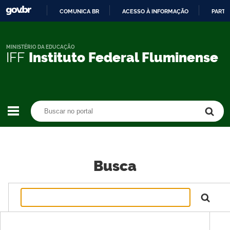
COMUNICA BR
ACESSO À INFORMAÇÃO
PARTI
IR
PARA
O
MINISTÉRIO DA EDUCAÇÃO
IFF
Instituto Federal Fluminense
CONTEÚDO
Buscar no portal
Buscar no portal
Busca