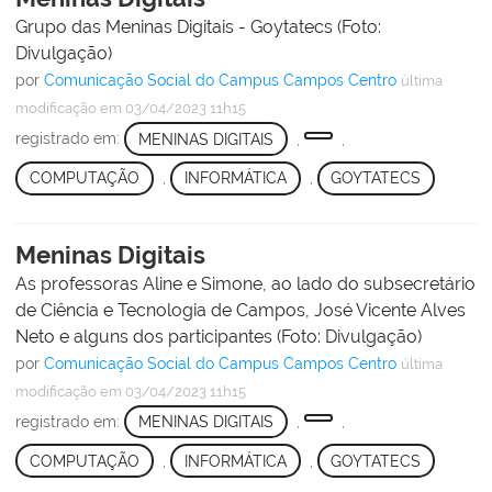
Grupo das Meninas Digitais - Goytatecs (Foto:
Divulgação)
por
Comunicação Social do Campus Campos Centro
última
modificação
em 03/04/2023 11h15
registrado em:
MENINAS DIGITAIS
,
,
COMPUTAÇÃO
,
INFORMÁTICA
,
GOYTATECS
Meninas Digitais
As professoras Aline e Simone, ao lado do subsecretário
de Ciência e Tecnologia de Campos, José Vicente Alves
Neto e alguns dos participantes (Foto: Divulgação)
por
Comunicação Social do Campus Campos Centro
última
modificação
em 03/04/2023 11h15
registrado em:
MENINAS DIGITAIS
,
,
COMPUTAÇÃO
,
INFORMÁTICA
,
GOYTATECS