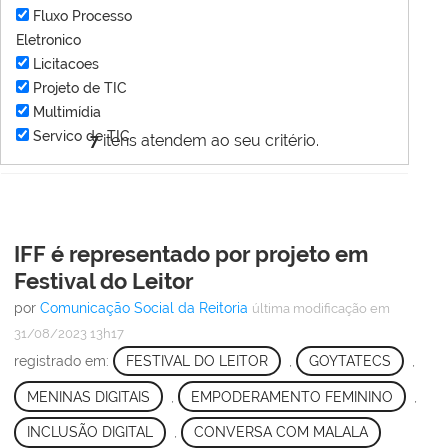
Fluxo Processo
Eletronico
Licitacoes
Projeto de TIC
Multimídia
Servico de TIC
7
itens atendem ao seu critério.
IFF é representado por projeto em
Festival do Leitor
por
Comunicação Social da Reitoria
última modificação
em
31/08/2023 13h17
registrado em:
FESTIVAL DO LEITOR
,
GOYTATECS
,
MENINAS DIGITAIS
,
EMPODERAMENTO FEMININO
,
INCLUSÃO DIGITAL
,
CONVERSA COM MALALA