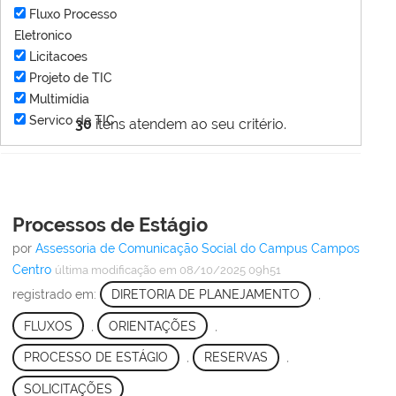
Fluxo Processo
Eletronico
Licitacoes
Projeto de TIC
Multimídia
Servico de TIC
30
itens atendem ao seu critério.
Processos de Estágio
por
Assessoria de Comunicação Social do Campus Campos
Centro
última modificação
em 08/10/2025 09h51
registrado em:
DIRETORIA DE PLANEJAMENTO
,
FLUXOS
,
ORIENTAÇÕES
,
PROCESSO DE ESTÁGIO
,
RESERVAS
,
SOLICITAÇÕES