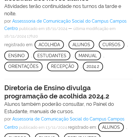
Atividades terão continuidade nos turnos da tarde e
noite.
por
Assesssoria de Comunicação Social do Campus Campos
Centro
—
publicado
em 18/11/2024
última modificação
em
18/11/2024 17h20
registrado em:
ACOLHIDA
,
ALUNOS
,
CURSOS
,
ENSINO
,
ESTUDANTES
,
MANUAL
,
ORIENTAÇÕES
,
RECEPÇÃO
,
2024.2
Diretoria de Ensino divulga
programação de acolhida 2024.2
Alunos também poderão consultar, no Painel do
Estudante, manuais de cursos.
por
Assessoria de Comunicação Social do Campus Campos
Centro
registrado em:
ALUNOS
,
publicado
em 13/11/2024