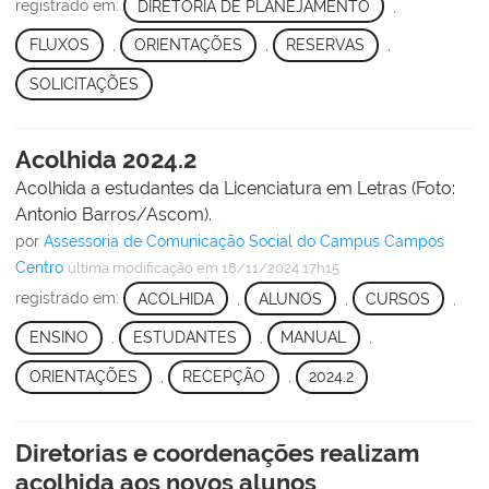
registrado em:
DIRETORIA DE PLANEJAMENTO
,
FLUXOS
,
ORIENTAÇÕES
,
RESERVAS
,
SOLICITAÇÕES
Acolhida 2024.2
Acolhida a estudantes da Licenciatura em Letras (Foto:
Antonio Barros/Ascom).
por
Assessoria de Comunicação Social do Campus Campos
Centro
última modificação
em 18/11/2024 17h15
registrado em:
ACOLHIDA
,
ALUNOS
,
CURSOS
,
ENSINO
,
ESTUDANTES
,
MANUAL
,
ORIENTAÇÕES
,
RECEPÇÃO
,
2024.2
Diretorias e coordenações realizam
acolhida aos novos alunos