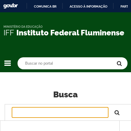
COMUNICA BR
ACESSO À INFORMAÇÃO
PARTI
IR
PARA
O
MINISTÉRIO DA EDUCAÇÃO
IFF
Instituto Federal Fluminense
CONTEÚDO
Buscar no portal
Buscar no portal
Busca