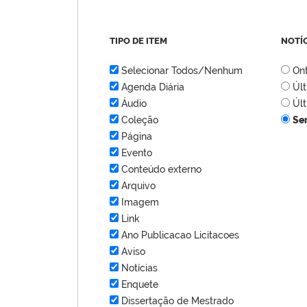
TIPO DE ITEM
NOTÍ
Selecionar Todos/Nenhum
On
Agenda Diária
Úl
Áudio
Úl
Coleção
Se
Página
Evento
Conteúdo externo
Arquivo
Imagem
Link
Ano Publicacao Licitacoes
Aviso
Notícias
Enquete
Dissertação de Mestrado