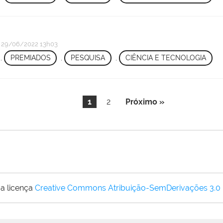
29/06/2022 13h03
,
PREMIADOS
,
PESQUISA
,
CIÊNCIA E TECNOLOGIA
1
2
Próximo »
a licença
Creative Commons Atribuição-SemDerivações 3.0