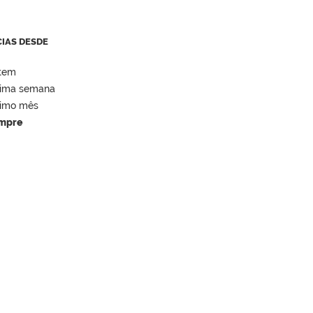
CIAS DESDE
tem
tima semana
timo mês
mpre