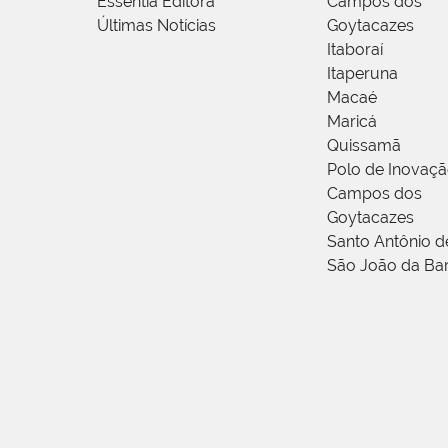
Essentia Editora
Campos dos
Últimas Notícias
Goytacazes
Itaboraí
Itaperuna
Macaé
Maricá
Quissamã
Polo de Inovaç
Campos dos
Goytacazes
Santo Antônio 
São João da Ba