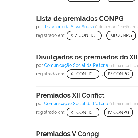
Lista de premiados CONPG
por
Thaynara da Silva Souza
última modificação
em 
registrado em:
XIV CONFICT
,
XII CONPG
Divulgados os premiados do XII
por
Comunicação Social da Reitoria
última modific
registrado em:
XII CONFICT
,
IV CONPG
,
Premiados XII Confict
por
Comunicação Social da Reitoria
última modific
registrado em:
XII CONFICT
,
IV CONPG
,
Premiados V Conpg