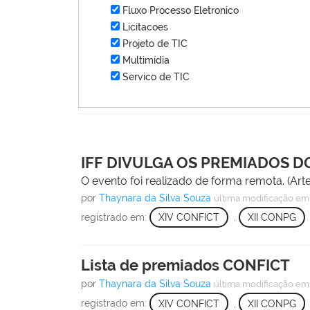
Fluxo Processo Eletronico
Licitacoes
Projeto de TIC
Multimídia
Servico de TIC
IFF DIVULGA OS PREMIADOS DO
O evento foi realizado de forma remota. (Ar
por
Thaynara da Silva Souza
última modificação
em 
registrado em:
XIV CONFICT
,
XII CONPG
Lista de premiados CONFICT
por
Thaynara da Silva Souza
última modificação
em 
registrado em:
XIV CONFICT
,
XII CONPG