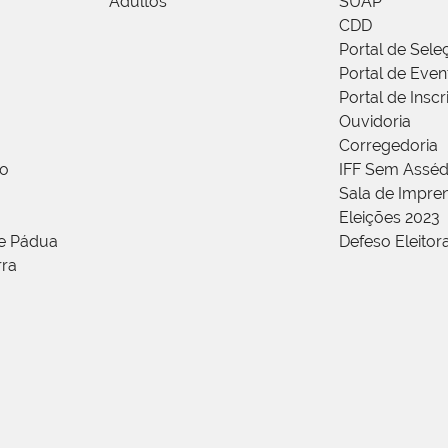
Adultos
SUAP
CDD
Portal de Sele
Portal de Even
Portal de Insc
Ouvidoria
Corregedoria
ão
IFF Sem Asséd
Sala de Impren
Eleições 2023
de Pádua
Defeso Eleitor
rra