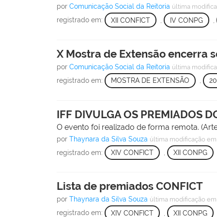
por
Comunicação Social da Reitoria
última modific
registrado em:
XII CONFICT
,
IV CONPG
,
X Mostra de Extensão encerra 
por
Comunicação Social da Reitoria
última modific
registrado em:
MOSTRA DE EXTENSÃO
,
20
IFF DIVULGA OS PREMIADOS DO
O evento foi realizado de forma remota. (Ar
por
Thaynara da Silva Souza
última modificação
em 
registrado em:
XIV CONFICT
,
XII CONPG
Lista de premiados CONFICT
por
Thaynara da Silva Souza
última modificação
em 
registrado em:
XIV CONFICT
,
XII CONPG