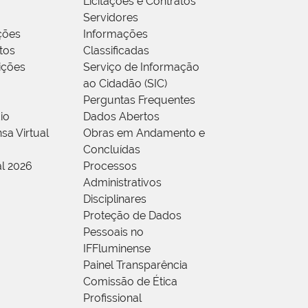
Licitações e Contratos
Servidores
ções
Informações
tos
Classificadas
rições
Serviço de Informação
ao Cidadão (SIC)
Perguntas Frequentes
io
Dados Abertos
sa Virtual
Obras em Andamento e
Concluídas
al 2026
Processos
Administrativos
Disciplinares
Proteção de Dados
Pessoais no
IFFluminense
Painel Transparência
Comissão de Ética
Profissional