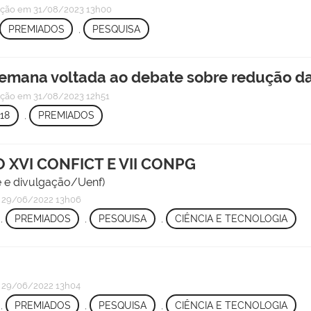
ação
em 31/08/2023 13h00
PREMIADOS
,
PESQUISA
semana voltada ao debate sobre redução d
ação
em 31/08/2023 12h51
18
,
PREMIADOS
 XVI CONFICT E VII CONPG
te e divulgação/Uenf)
29/06/2022 13h06
,
PREMIADOS
,
PESQUISA
,
CIÊNCIA E TECNOLOGIA
29/06/2022 13h04
,
PREMIADOS
,
PESQUISA
,
CIÊNCIA E TECNOLOGIA