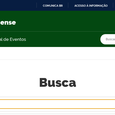
COMUNICA BR
ACESSO À INFORMAÇÃO
IR
PARA
nense
O
CONTEÚDO
Busca
Busca
al de Eventos
Busca