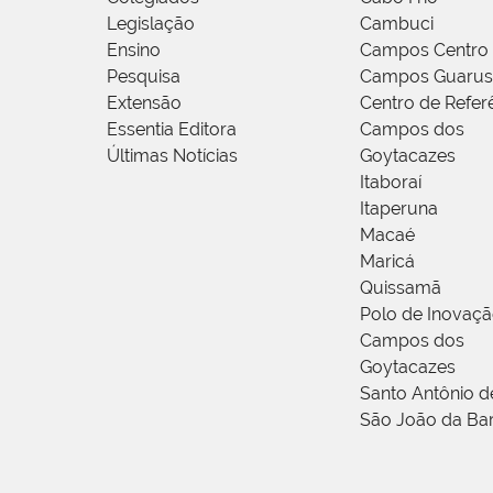
Legislação
Cambuci
Ensino
Campos Centro
Pesquisa
Campos Guarus
Extensão
Centro de Refer
Essentia Editora
Campos dos
Últimas Notícias
Goytacazes
Itaboraí
Itaperuna
Macaé
Maricá
Quissamã
Polo de Inovaç
Campos dos
Goytacazes
Santo Antônio 
São João da Ba