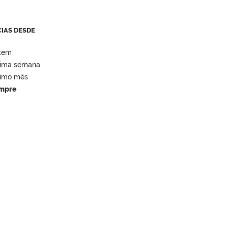
CIAS DESDE
tem
tima semana
timo mês
mpre