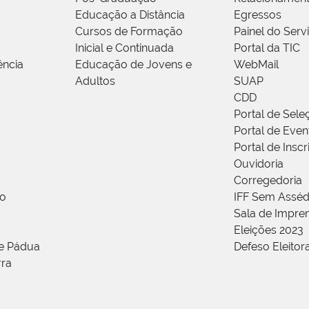
Educação a Distância
Egressos
Cursos de Formação
Painel do Serv
Inicial e Continuada
Portal da TIC
ência
Educação de Jovens e
WebMail
Adultos
SUAP
CDD
Portal de Sele
Portal de Even
Portal de Insc
Ouvidoria
Corregedoria
ão
IFF Sem Asséd
Sala de Impren
Eleições 2023
de Pádua
Defeso Eleitor
rra