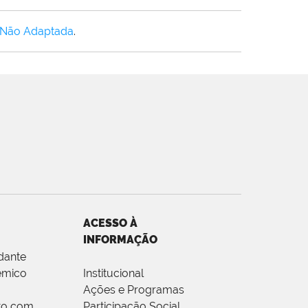
 Não Adaptada
.
ACESSO À
INFORMAÇÃO
dante
êmico
Institucional
Ações e Programas
to com
Participação Social