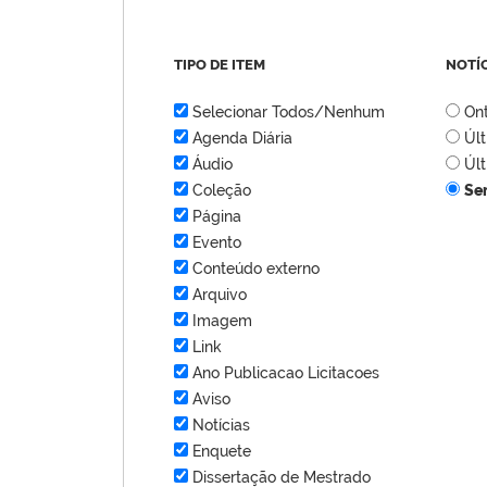
TIPO DE ITEM
NOTÍ
Selecionar Todos/Nenhum
On
Agenda Diária
Úl
Áudio
Úl
Coleção
Se
Página
Evento
Conteúdo externo
Arquivo
Imagem
Link
Ano Publicacao Licitacoes
Aviso
Notícias
Enquete
Dissertação de Mestrado