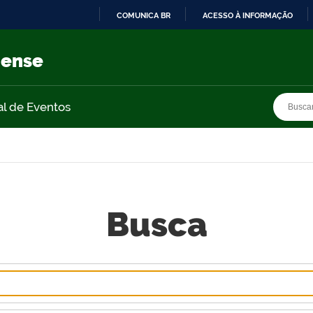
COMUNICA BR
ACESSO À INFORMAÇÃO
IR
PARA
nense
O
CONTEÚDO
Busca
Busca
al de Eventos
Busca