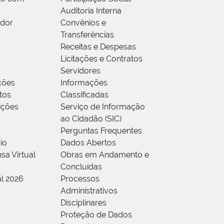
Auditoria Interna
idor
Convênios e
Transferências
Receitas e Despesas
Licitações e Contratos
Servidores
ções
Informações
tos
Classificadas
rições
Serviço de Informação
ao Cidadão (SIC)
Perguntas Frequentes
io
Dados Abertos
sa Virtual
Obras em Andamento e
Concluídas
al 2026
Processos
Administrativos
Disciplinares
Proteção de Dados